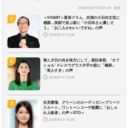
2026年8月10日21:00
＜VIVANT＞富栄ドラム、共演の小日向文世に
感謝…笑顔で並ぶ姿に「小日向さん優しそ
う」「お二人かわいいですね」の声
2026/8/10 15:08
海と夕日の光を味方にして…朝比奈彩、“オフ
ショル”ドレスでグラス片手の姿に「極美」
「美人すぎ」の声
2026/8/10 18:00
生見愛瑠、グリーンのカーディガン×プリーツ
スカート…ワントーンコーデ披露に「おしゃ
れ上級者」の声＜GTO＞
2026/8/10 16:30