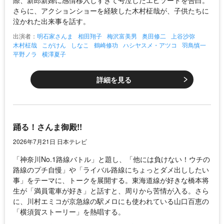
際、新郎新婦に感情移入しすぎて号泣したエピソードを告白。
さらに、アクションショーを経験した木村柾哉が、子供たちに
泣かれた出来事を話す。
出演者：
明石家さんま
相田翔子
梅沢富美男
奥田修二
上谷沙弥
木村柾哉
こがけん
しなこ
鶴崎修功
ハシヤスメ・アツコ
羽鳥慎一
平野ノラ
横澤夏子
詳細を見る
踊る！さんま御殿!!
2026年7月21日 日本テレビ
「神奈川No.1路線バトル」と題し、「他には負けない！ウチの
路線のプチ自慢」や「ライバル路線にちょっとダメ出ししたい
事」をテーマに、トークを展開する。東海道線が好きな橋本将
生が「満員電車が好き」と話すと、周りから苦情が入る。さら
に、川村エミコが京急線の駅メロにも使われている山口百恵の
「横須賀ストーリー」を熱唱する。