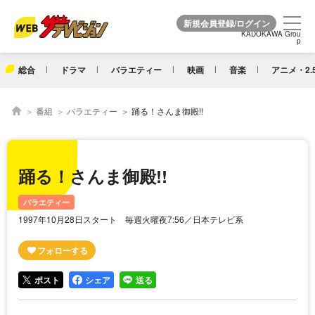
KADOKAWA Grou
KADOKAWA Grou
p
p
総合
ドラマ
バラエティー
映画
音楽
アニメ・2.
番組
バラエティー
踊る！さんま御殿!!
踊る！さんま御殿!!
バラエティー
1997年10月28日スタート 毎週火曜夜7:56／日本テレビ系
ポスト
シェア
送る