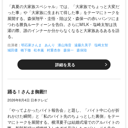
「真夏の大家族スペシャル」では、「大家族でちょっと大変だ
った事」や「大家族に生まれて得した事」をテーマにトークを
展開する。森保翔平・圭悟・陸は父・森保一の赤いパンツにま
つわる勝負ルーティーンを告白。さらにM!LK・塩崎太智は洗
濯の際、誰のインナーか分からなくなると大家族あるあるを語
る。
出演者：
明石家さんま
あんり
漆山海音
遠藤久美子
塩崎太智
城田優
橋下徹
松本薫
村重杏奈
森保一
森保陸
詳細を見る
踊る！さんま御殿!!
2026年8月4日 日本テレビ
「やってよかったバイト報告会」と題し、「バイト中に心が折
れかけた瞬間」と「私のバイト先のちょっとした裏側」をテー
マにトークを展開する。横澤夏子は結婚式場でのアルバイトの