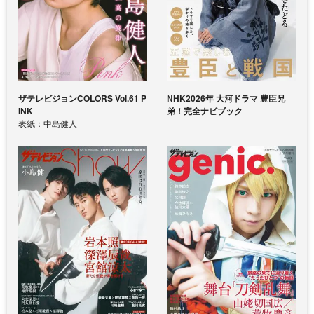
ザテレビジョンCOLORS Vol.61 P
NHK2026年 大河ドラマ 豊臣兄
INK
弟！完全ナビブック
表紙：中島健人