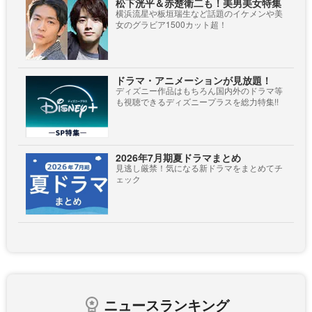
松下洸平＆赤楚衛二も！美男美女特集
横浜流星や板垣瑞生など話題のイケメンや美
女のグラビア1500カット超！
ドラマ・アニメーションが見放題！
ディズニー作品はもちろん国内外のドラマ等
も視聴できるディズニープラスを総力特集!!
2026年7月期夏ドラマまとめ
見逃し厳禁！気になる新ドラマをまとめてチ
ェック
ニュースランキング