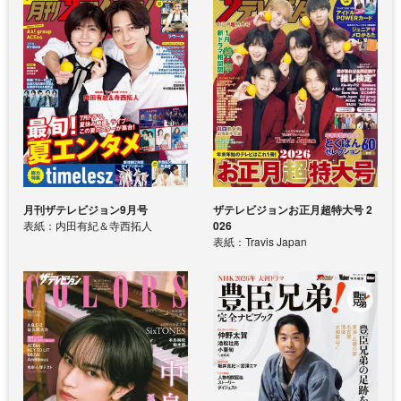
月刊ザテレビジョン9月号
ザテレビジョンお正月超特大号 2
表紙：内田有紀＆寺西拓人
026
表紙：Travis Japan