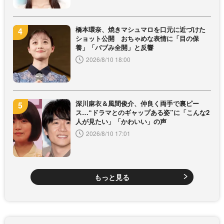
橋本環奈、焼きマシュマロを口元に近づけた
ショット公開 おちゃめな表情に「目の保
養」「バブみ全開」と反響
2026/8/10 18:00
深川麻衣＆風間俊介、仲良く両手で裏ピー
ス…“ドラマとのギャップある姿”に「こんな2
人が見たい」「かわいい」の声
2026/8/10 17:01
もっと見る