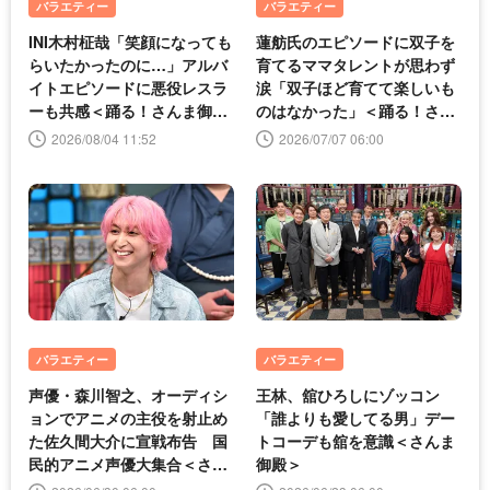
バラエティー
バラエティー
INI木村柾哉「笑顔になっても
蓮舫氏のエピソードに双子を
らいたかったのに…」アルバ
育てるママタレントが思わず
イトエピソードに悪役レスラ
涙「双子ほど育てて楽しいも
ーも共感＜踊る！さんま御
のはなかった」＜踊る！さん
殿!!＞
ま御殿!!＞
2026/08/04 11:52
2026/07/07 06:00
バラエティー
バラエティー
声優・森川智之、オーディシ
王林、舘ひろしにゾッコン
ョンでアニメの主役を射止め
「誰よりも愛してる男」デー
た佐久間大介に宣戦布告 国
トコーデも舘を意識＜さんま
民的アニメ声優大集合＜さん
御殿＞
ま御殿＞