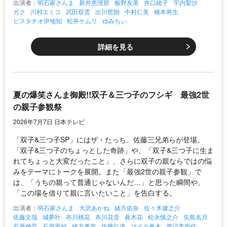
出演者：
明石家さんま
新井恵理那
板野友美
井口綾子
宇内梨沙
ガク
川村エミコ
武田双雲
出川哲朗
中村仁美
橋本将生
ピスタチオ伊地知
松井ケムリ
ゆみちぃ
詳細を見る
夏の爆笑さんま御殿!!双子＆三つ子のフシギ 最強2世
の親子参観祭
2026年7月7日 日本テレビ
「双子&三つ子SP」にはザ・たっち、佐藤三兄弟らが登場。
「双子&三つ子のちょっとした奇跡」や、「双子&三つ子に生ま
れてちょっと大変だったこと」、さらに双子の親ならではの悩
みをテーマにトークを展開。また「最強2世の親子参観」で
は、「うちの親って普通じゃないんだ…」と思った瞬間や、
「この場を借りて親に言いたいこと」を告白する。
出演者：
明石家さんま
大沢あかね
緒方佑奈
佐々木健之介
佐藤文哉
城夢叶
布川桃花
布川花音
眞木花
松永慎之介
矢島名月
石原伸晃
石原里紗
緒方孝市
佐藤弘道
マイク眞木
渡辺美奈代