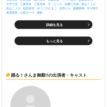
大竹七未
三倉茉奈
三倉佳奈
ザ・たっち
佐藤三兄弟
前山くうが
前山こうが
松田宣浩
みつごのたまご
吉田たち
後藤輝基
中川翔子
東原亜希
山田ローラ
蓮舫
詳細を見る
もっと見る
踊る！さんま御殿!!の出演者・キャスト