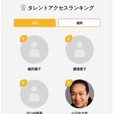
タレントアクセスランキング
今日
週間
鎌田楓子
膳場貴子
川口由梨香
小日向文世