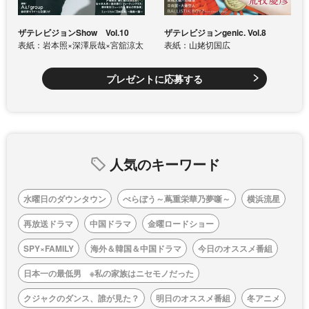
ザテレビジョンShow Vol.10
ザテレビジョンgenic. Vol.8
表紙：岩本照×深澤辰哉×宮舘涼太
表紙：山姥切国広
プレゼントに応募する
人気のキーワード
水曜日のダウンタウン
べらぼう～蔦重栄華乃夢噺～
横浜流星
再放送ドラマ
中国ドラマ
金曜ロードショー
SPY×FAMILY
海外＆韓国＆中国ドラマ
今日のオススメ番組
日本一の最低男 ※私の家族はニセモノだった
クジャクのダンス、誰が見た？
明日のオススメ番組
冬アニメ