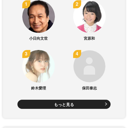
小日向文世
宮原和
鈴木愛理
保田泰志
もっと見る