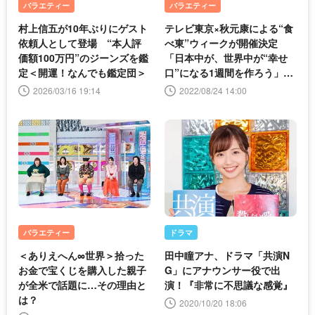
バラエティー
バラエティー
村上信五が10年ぶりにゲスト
テレビ東京×秋元康による“食
依頼人として登場 “本人評
べ東”ウィークが開催決定
価額100万円”のジーンズを鑑
「日本中が、世界中が“幸せ
定＜開運！なんでも鑑定団＞
口”になる1週間を作ろう」＜
食べ東＞
2026/03/16 19:14
2022/08/24 14:00
バラエティー
ドラマ
＜ありえへん∞世界＞拾った
田中瞳アナ、ドラマ「共演N
お金で宝くじを購入した親子
G」にアナウンサー役で出
が全米で話題に…その理由と
演！『非常に不思議な感覚』
は？
2020/10/20 18:06