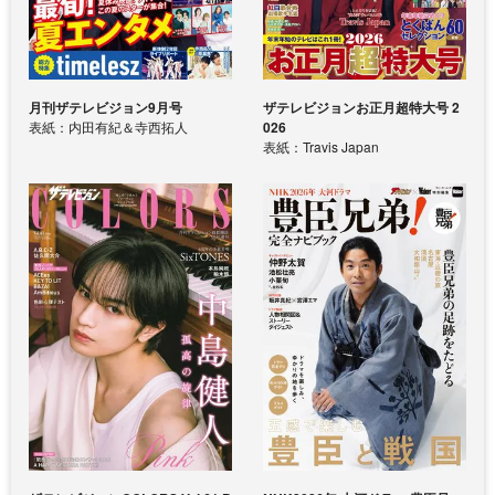
月刊ザテレビジョン9月号
ザテレビジョンお正月超特大号 2
表紙：内田有紀＆寺西拓人
026
表紙：Travis Japan