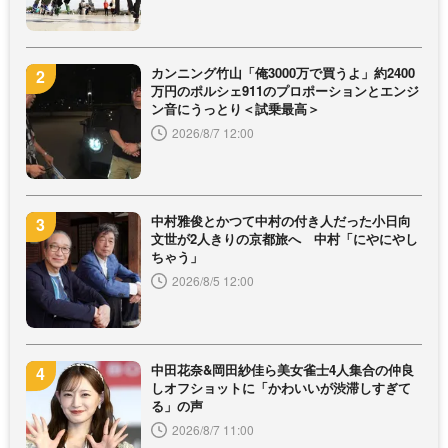
カンニング竹山「俺3000万で買うよ」約2400
万円のポルシェ911のプロポーションとエンジ
ン音にうっとり＜試乗最高＞
2026/8/7 12:00
中村雅俊とかつて中村の付き人だった小日向
文世が2人きりの京都旅へ 中村「にやにやし
ちゃう」
2026/8/5 12:00
中田花奈&岡田紗佳ら美女雀士4人集合の仲良
しオフショットに「かわいいが渋滞しすぎて
る」の声
2026/8/7 11:00