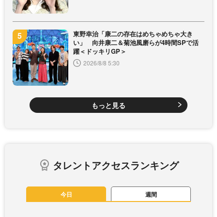
東野幸治「康二の存在はめちゃめちゃ大き
い」 向井康二＆菊池風磨らが4時間SPで活
躍＜ドッキリGP＞
2026/8/8 5:30
もっと見る
タレントアクセスランキング
今日
週間