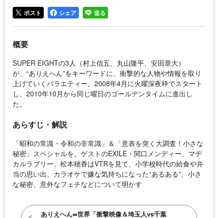
ポスト
シェア
送る
概要
SUPER EIGHTの3人（村上信五、丸山隆平、安田章大）
が、“ありえへん”をキーワードに、衝撃的な人物や情報を取り
上げていくバラエティー。2008年4月に火曜深夜枠でスタート
し、2010年10月から同じ曜日のゴールデンタイムに進出し
た。
あらすじ・解説
「昭和の常識・令和の非常識」＆「意表を突く大調査！小さな
秘密」スペシャルを。ゲストのEXILE・関口メンディー、マヂ
カルラブリー、松本穂香はVTRを見て、小学校時代の給食や弁
当の思い出、カラオケで嫌な気持ちになった“あるある”、小さ
な秘密、意外なフェチなどについて明かす
ありえへん∞世界「衝撃映像＆埼玉人vs千葉