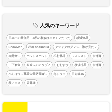
人気のキーワード
日本一の最低男 ※私の家族はニセモノだった
横浜流星
SnowMan
相棒 season23
クジャクのダンス、誰が見た？
赤楚衛二
ホットスポット
松村北斗
フォレスト
永瀬廉
山下智久
家政夫のミタゾノ
おむすび
横浜流星
永瀬廉
べらぼう～蔦重栄華乃夢噺～
冬ドラマ
日向坂46
秋アニメ
佐藤健