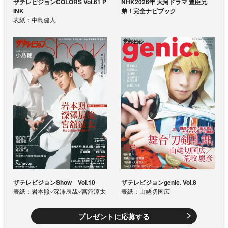
ザテレビジョンCOLORS Vol.61 P
NHK2026年 大河ドラマ 豊臣兄
INK
弟！完全ナビブック
表紙：中島健人
ザテレビジョンShow Vol.10
ザテレビジョンgenic. Vol.8
表紙：岩本照×深澤辰哉×宮舘涼太
表紙：山姥切国広
プレゼントに応募する