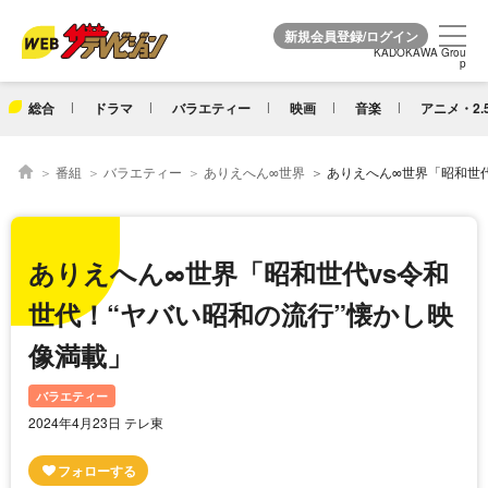
KADOKAWA Grou
KADOKAWA Grou
p
p
総合
ドラマ
バラエティー
映画
音楽
アニメ・2.
番組
バラエティー
ありえへん∞世界
ありえへん∞世界「昭和世代vs令和世代！“
ありえへん∞世界「昭和世代vs令和
世代！“ヤバい昭和の流行”懐かし映
像満載」
バラエティー
2024年4月23日 テレ東