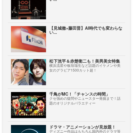
【見城徹×藤田晋】AI時代でも変わらな
い...
松下洸平＆赤楚衛二も！美男美女特集
横浜流星や板垣瑞生など話題のイケメンや美
女のグラビア1500カット超！
千鳥がMC！「チャンスの時間」
クセ強めの疑問やニュースター発掘まで！話
題のオリジナルバラエティー
ドラマ・アニメーションが見放題！
ディズニー作品はもちろん国内外のドラマ等