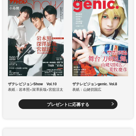
ザテレビジョンShow Vol.10
ザテレビジョンgenic. Vol.8
表紙：岩本照×深澤辰哉×宮舘涼太
表紙：山姥切国広
プレゼントに応募する