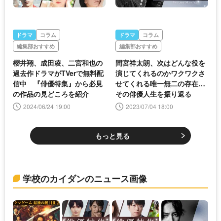
ドラマ
コラム
ドラマ
コラム
編集部おすすめ
編集部おすすめ
櫻井翔、成田凌、二宮和也の
間宮祥太朗、次はどんな役を
過去作ドラマがTVerで無料配
演じてくれるのかワクワクさ
信中 『俳優特集』から必見
せてくれる唯一無二の存在…
の作品の見どころを紹介
その俳優人生を振り返る
2024/06/24 19:00
2023/07/04 18:00
もっと見る
学校のカイダンのニュース画像