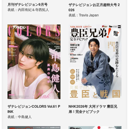
月刊ザテレビジョン9月号
ザテレビジョンお正月超特大号 2
表紙：内田有紀＆寺西拓人
026
表紙：Travis Japan
ザテレビジョンCOLORS Vol.61 P
NHK2026年 大河ドラマ 豊臣兄
INK
弟！完全ナビブック
表紙：中島健人