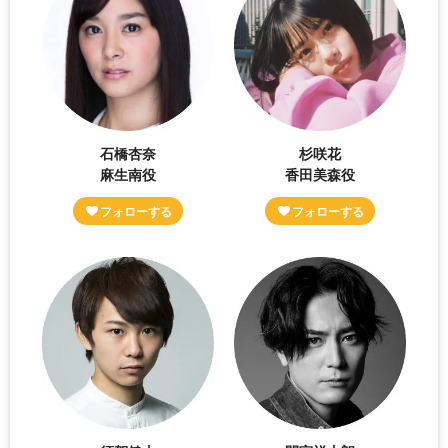
石橋杏奈
杉咲花
麻生南役
香田美森役