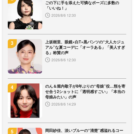
ごの下に手を添えた可憐なポーズに多数の
「いいね！」
2026/8/6 12:30
上坂樹里、眼鏡×白T×黒パンツの“大人カジュ
アル”な夏コーデに「オーラある」「美人すぎ
る」称賛の声
2026/8/6 12:30
のん＆堀内敬子が8年ぶりの“母娘”役…頬を寄
せ合う2ショットに「透明感すごい」「本当の
母娘みたい」の声
2026/8/6 14:29
岡田紗佳、淡いブルーの“清楚”感溢れるコー