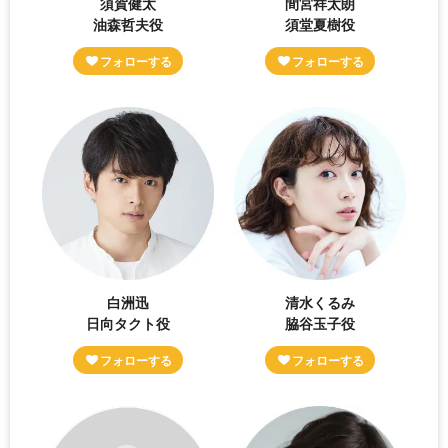
須賀健太
間宮祥太朗
油森哲夫役
須堂夏樹役
白洲迅
清水くるみ
日向タクト役
脇谷玉子役