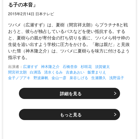
る子の本音」
2015年2月14日 日本テレビ
ツバメ（広瀬すず）は、夏樹（間宮祥太朗）らプラチナ8と戦
おうと、彼らが独占しているバスなどを使い抵抗する。する
と、夏樹らの親が寄付金の打ち切りを盾に、ツバメら特サ枠の
生徒を追い出すよう学校に圧力をかける。「敵は親だ」と見抜
いた彗（神木隆之介）は、ツバメに夏樹らを味方に付けるよう
指示する。
出演者：
広瀬すず
神木隆之介
石橋杏奈
杉咲花
須賀健太
間宮祥太朗
白洲迅
清水くるみ
吉倉あおい
飯豊まりえ
金子ノブアキ
野波麻帆
金山一彦
泉谷しげる
生瀬勝久
浅野温子
詳細を見る
もっと見る