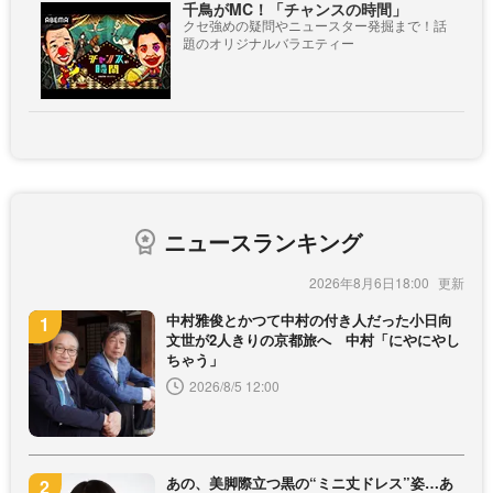
千鳥がMC！「チャンスの時間」
クセ強めの疑問やニュースター発掘まで！話
題のオリジナルバラエティー
ニュースランキング
2026年8月6日18:00
中村雅俊とかつて中村の付き人だった小日向
文世が2人きりの京都旅へ 中村「にやにやし
ちゃう」
2026/8/5 12:00
あの、美脚際立つ黒の“ミニ丈ドレス”姿…あ