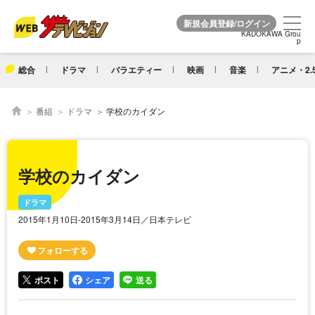
KADOKAWA Grou
KADOKAWA Grou
p
p
総合
ドラマ
バラエティー
映画
音楽
アニメ・2.
番組
ドラマ
学校のカイダン
学校のカイダン
ドラマ
2015年1月10日‐2015年3月14日／日本テレビ
ポスト
シェア
送る