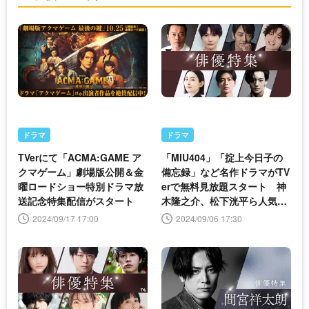
ドラマ
ドラマ
TVerにて「ACMA:GAME ア
「MIU404」「掟上今日子の
クマゲーム」劇場版公開＆金
備忘録」など名作ドラマがTV
曜ロードショー特別ドラマ放
erで無料見放題スタート 神
送記念特集配信がスタート
木隆之介、松下洸平ら人気俳
優7人をピックアップした
2024/09/17 17:00
2024/09/06 17:30
「俳優ドラマ特集」も