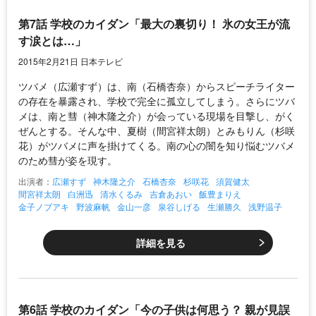
第7話 学校のカイダン「最大の裏切り！ 氷の女王が流
す涙とは…」
2015年2月21日 日本テレビ
ツバメ（広瀬すず）は、南（石橋杏奈）からスピーチライター
の存在を暴露され、学校で完全に孤立してしまう。さらにツバ
メは、南と彗（神木隆之介）が会っている現場を目撃し、がく
ぜんとする。そんな中、夏樹（間宮祥太朗）とみもりん（杉咲
花）がツバメに声を掛けてくる。南の心の闇を知り悩むツバメ
のため彗が姿を現す。
出演者：
広瀬すず
神木隆之介
石橋杏奈
杉咲花
須賀健太
間宮祥太朗
白洲迅
清水くるみ
吉倉あおい
飯豊まりえ
金子ノブアキ
野波麻帆
金山一彦
泉谷しげる
生瀬勝久
浅野温子
詳細を見る
第6話 学校のカイダン「今の子供は何思う？ 親が見誤