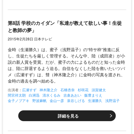
第8話 学校のカイダン「私達が教えて欲しい事！生徒
と教師の夢」
2015年2月28日 日本テレビ
金時（生瀬勝久）は、蜜子（浅野温子）の“特サ枠”推進に反
し、生徒たちを厳しく管理する。そんな中、陸（成田凌）が小
説の新人賞を受賞。だが、蜜子の力によるものだと知った金時
は、陸に辞退するよう迫る。自信をなくした陸を救いたいツバ
メ（広瀬すず）は、彗（神木隆之介）に金時の写真を渡され、
金時の過去を調べ始める。
出演者：
広瀬すず
神木隆之介
石橋杏奈
杉咲花
須賀健太
間宮祥太朗
白洲迅
清水くるみ
吉倉あおい
飯豊まりえ
金子ノブアキ
野波麻帆
金山一彦
泉谷しげる
生瀬勝久
浅野温子
詳細を見る