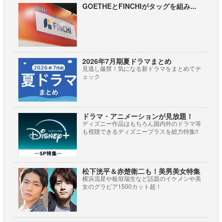
GOETHEとFINCHIがタッグを組み...
2026年7月期夏ドラマまとめ
見逃し厳禁！気になる新ドラマをまとめてチ
ェック
ドラマ・アニメーションが見放題！
ディズニー作品はもちろん国内外のドラマ等
も視聴できるディズニープラスを総力特集!!
松下洸平＆赤楚衛二も！美男美女特集
横浜流星や板垣瑞生など話題のイケメンや美
女のグラビア1500カット超！