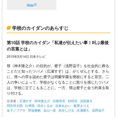
Hulu
学校のカイダンのあらすじ
第10話 学校のカイダン「私達が伝えたい事！叫ぶ最後
の言葉とは」
2015年3月14日 日本テレビ
彗（神木隆之介）の目的が、蜜子（浅野温子）を社会的に葬る
ことだと知ったツバメ（広瀬すず）は、がくぜんとする。さら
に、彗への罪を認めた蜜子は明蘭学園を廃校にすると宣言。二
人の争いによって、学校がなくなることに怒りを感じたツバメ
は、学校に立てこもることに。一方、彗は蜜子と会う約束を取
り付ける。
出演者：
広瀬すず
神木隆之介
石橋杏奈
杉咲花
須賀健太
間宮祥太朗
白洲迅
清水くるみ
吉倉あおい
飯豊まりえ
金子ノブアキ
野波麻帆
金山一彦
泉谷しげる
生瀬勝久
浅野温子