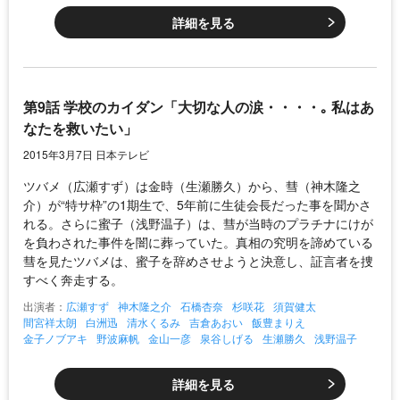
詳細を見る
第9話 学校のカイダン「大切な人の涙・・・・｡ 私はあ
なたを救いたい」
2015年3月7日 日本テレビ
ツバメ（広瀬すず）は金時（生瀬勝久）から、彗（神木隆之
介）が“特サ枠”の1期生で、5年前に生徒会長だった事を聞かさ
れる。さらに蜜子（浅野温子）は、彗が当時のプラチナにけが
を負わされた事件を闇に葬っていた。真相の究明を諦めている
彗を見たツバメは、蜜子を辞めさせようと決意し、証言者を捜
すべく奔走する。
出演者：
広瀬すず
神木隆之介
石橋杏奈
杉咲花
須賀健太
間宮祥太朗
白洲迅
清水くるみ
吉倉あおい
飯豊まりえ
金子ノブアキ
野波麻帆
金山一彦
泉谷しげる
生瀬勝久
浅野温子
詳細を見る