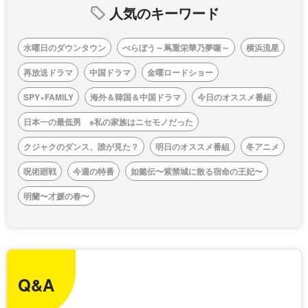
人気のキーワード
水曜日のダウンタウン
べらぼう～蔦重栄華乃夢噺～
横浜流星
再放送ドラマ
中国ドラマ
金曜ロードショー
SPY×FAMILY
海外＆韓国＆中国ドラマ
今日のオススメ番組
日本一の最低男 ※私の家族はニセモノだった
クジャクのダンス、誰が見た？
明日のオススメ番組
冬アニメ
呪術廻戦
今週の特番
如懿伝〜紫禁城に散る宿命の王妃〜
明蘭〜才媛の春〜
Q&A