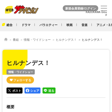
KADOKAWA Grou
KADOKAWA Grou
p
p
総合
ドラマ
バラエティー
映画
音楽
アニメ・2.
番組
情報・ワイドショー
ヒルナンデス！
ヒルナンデス！
ヒルナンデス！
情報・ワイドショー
ポスト
シェア
送る
概要