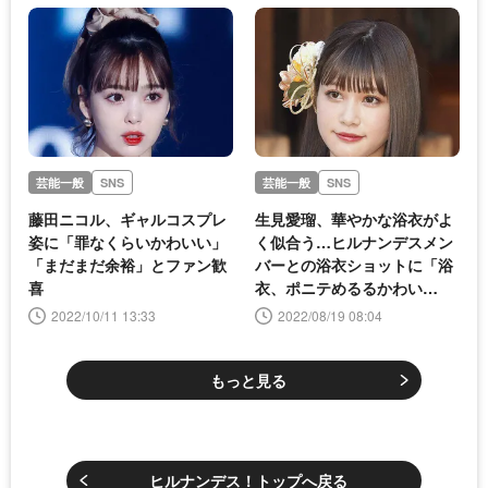
芸能一般
SNS
芸能一般
SNS
藤田ニコル、ギャルコスプレ
生見愛瑠、華やかな浴衣がよ
姿に「罪なくらいかわいい」
く似合う…ヒルナンデスメン
「まだまだ余裕」とファン歓
バーとの浴衣ショットに「浴
喜
衣、ポニテめるるかわい
い〜！」「顔ちっちゃ！かわ
2022/10/11 13:33
2022/08/19 08:04
いすぎるるる」の声
もっと見る
ヒルナンデス！トップへ戻る