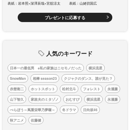
表紙：岩本照×深澤辰哉×宮舘涼太
表紙：山姥切国広
プレゼントに応募する
人気のキーワード
日本一の最低男 ※私の家族はニセモノだった
横浜流星
SnowMan
相棒 season23
クジャクのダンス、誰が見た？
赤楚衛二
ホットスポット
松村北斗
フォレスト
永瀬廉
山下智久
家政夫のミタゾノ
おむすび
横浜流星
永瀬廉
べらぼう～蔦重栄華乃夢噺～
冬ドラマ
日向坂46
秋アニメ
佐藤健