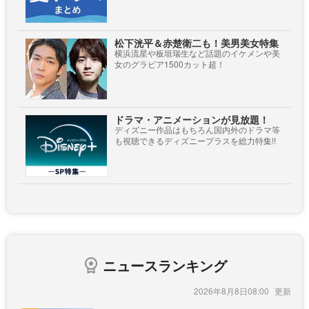
松下洸平＆赤楚衛二も！美男美女特集
横浜流星や板垣瑞生など話題のイケメンや美
女のグラビア1500カット超！
ドラマ・アニメーションが見放題！
ディズニー作品はもちろん国内外のドラマ等
も視聴できるディズニープラスを総力特集!!
ニュースランキング
2026年8月8日08:00