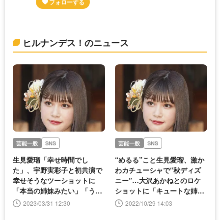
ヒルナンデス！のニュース
芸能一般
SNS
芸能一般
SNS
生見愛瑠「幸せ時間でし
“めるる”こと生見愛瑠、激か
た」、宇野実彩子と初共演で
わカチューシャで“秋ディズ
幸せそうなツーショットに
ニー”…大沢あかねとのロケ
「本当の姉妹みたい」「うの
ショットに「キュートな姉
める最高」の声
妹」「アリエル超えのかわい
2023/03/31 12:30
2022/10/29 14:03
さ」と反響