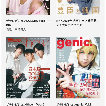
ザテレビジョンCOLORS Vol.61 P
NHK2026年 大河ドラマ 豊臣兄
INK
弟！完全ナビブック
表紙：中島健人
ザテレビジョンShow Vol.10
ザテレビジョンgenic. Vol.8