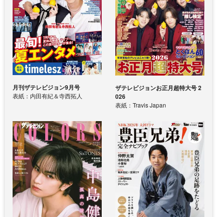
月刊ザテレビジョン9月号
ザテレビジョンお正月超特大号 2
表紙：内田有紀＆寺西拓人
026
表紙：Travis Japan