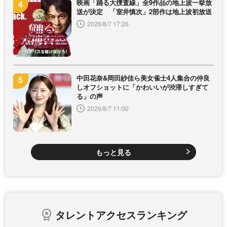
映画「踊る大捜査線」全9作品の地上波一挙放
送が決定 「室井慎次」2部作は地上波初放送
2026/8/7 17:26
中田花奈&岡田紗佳ら美女雀士4人集合の仲良
しオフショットに「かわいいが渋滞しすぎて
る」の声
2026/8/7 11:00
もっと見る
タレントアクセスランキング