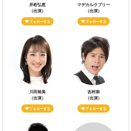
井桁弘恵
マヂカルラブリー
（出演）
（出演）
川田裕美
吉村崇
（出演）
（出演）