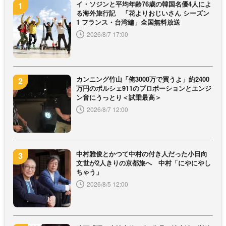
イ・ソジンと平均年齢76歳の韓国名優4人によ
る海外旅行記 「花よりおじいさん シーズン
1 フランス・台湾編」全国無料放送
2026/8/7 17:00
カンニング竹山「俺3000万で買うよ」約2400
万円のポルシェ911のプロポーションとエンジ
ン音にうっとり＜試乗最高＞
2026/8/7 12:00
中村雅俊とかつて中村の付き人だった小日向
文世が2人きりの京都旅へ 中村「にやにやし
ちゃう」
2026/8/5 12:00