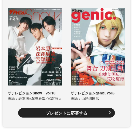
ザテレビジョンShow Vol.10
ザテレビジョンgenic. Vol.8
表紙：岩本照×深澤辰哉×宮舘涼太
表紙：山姥切国広
プレゼントに応募する