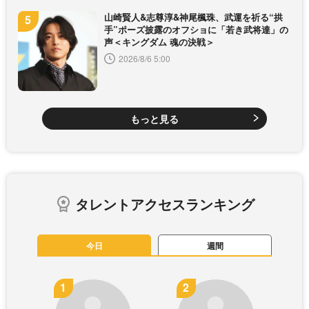
山崎賢人&志尊淳&神尾楓珠、武運を祈る“拱
手”ポーズ披露のオフショに「若き武将達」の
声＜キングダム 魂の決戦＞
2026/8/6 5:00
もっと見る
タレントアクセスランキング
今日
週間