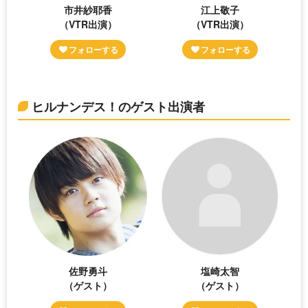
市井紗耶香
江上敬子
（VTR出演）
（VTR出演）
ヒルナンデス！のゲスト出演者
佐野勇斗
塩崎太智
（ゲスト）
（ゲスト）