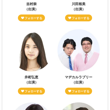
吉村崇
川田裕美
（出演）
（出演）
井桁弘恵
マヂカルラブリー
（出演）
（出演）