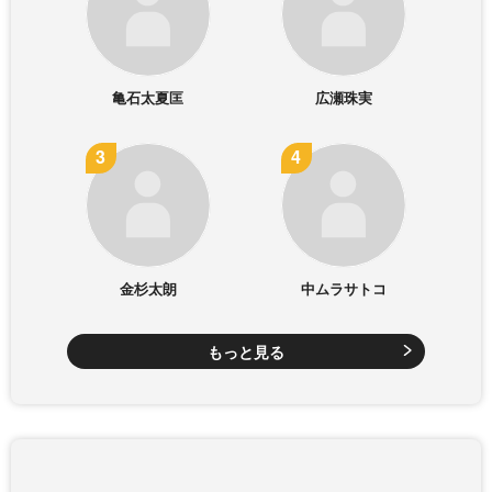
亀石太夏匡
広瀬珠実
金杉太朗
中ムラサトコ
もっと見る