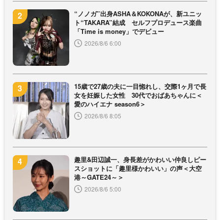
“ノノガ”出身ASHA＆KOKONAが、新ユニッ
ト“TAKARA”結成 セルフプロデュース楽曲
「Time is money」でデビュー
2026/8/6 6:00
15歳で27歳の夫に一目惚れし、交際1ヶ月で長
女を妊娠した女性 30代でおばあちゃんに＜
愛のハイエナ season6＞
2026/8/6 8:05
趣里&田辺誠一、身長差がかわいい仲良しピー
スショットに「趣里様かわいい」の声＜大空
港～GATE24～＞
2026/8/6 5:00