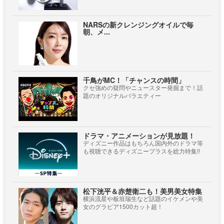
NARSの新クレンジングオイルで毎
朝、メ...
千鳥がMC！「チャンスの時間」
クセ強めの疑問やニュースター発掘まで！話
題のオリジナルバラエティー
ドラマ・アニメーションが見放題！
ディズニー作品はもちろん国内外のドラマ等
も視聴できるディズニープラスを総力特集!!
松下洸平＆赤楚衛二も！美男美女特集
横浜流星や板垣瑞生など話題のイケメンや美
女のグラビア1500カット超！