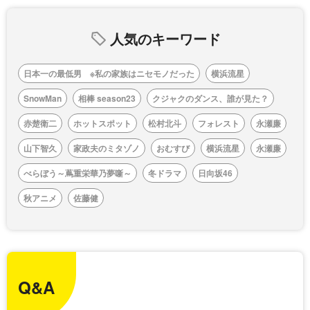
人気のキーワード
日本一の最低男 ※私の家族はニセモノだった
横浜流星
SnowMan
相棒 season23
クジャクのダンス、誰が見た？
赤楚衛二
ホットスポット
松村北斗
フォレスト
永瀬廉
山下智久
家政夫のミタゾノ
おむすび
横浜流星
永瀬廉
べらぼう～蔦重栄華乃夢噺～
冬ドラマ
日向坂46
秋アニメ
佐藤健
Q&A