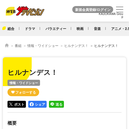
KADOKAWA Grou
KADOKAWA Grou
p
p
総合
ドラマ
バラエティー
映画
音楽
アニメ・2.
番組
情報・ワイドショー
ヒルナンデス！
ヒルナンデス！
ヒルナンデス！
情報・ワイドショー
ポスト
シェア
送る
概要