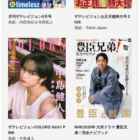
月刊ザテレビジョン9月号
ザテレビジョンお正月超特大号 2
表紙：内田有紀＆寺西拓人
026
表紙：Travis Japan
ザテレビジョンCOLORS Vol.61 P
NHK2026年 大河ドラマ 豊臣兄
INK
弟！完全ナビブック
表紙：中島健人