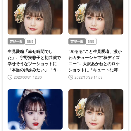
芸能一般
SNS
芸能一般
SNS
生見愛瑠「幸せ時間でし
“めるる”こと生見愛瑠、激か
た」、宇野実彩子と初共演で
わカチューシャで“秋ディズ
幸せそうなツーショットに
ニー”…大沢あかねとのロケ
「本当の姉妹みたい」「うの
ショットに「キュートな姉
める最高」の声
妹」「アリエル超えのかわい
2023/03/31 12:30
2022/10/29 14:03
さ」と反響