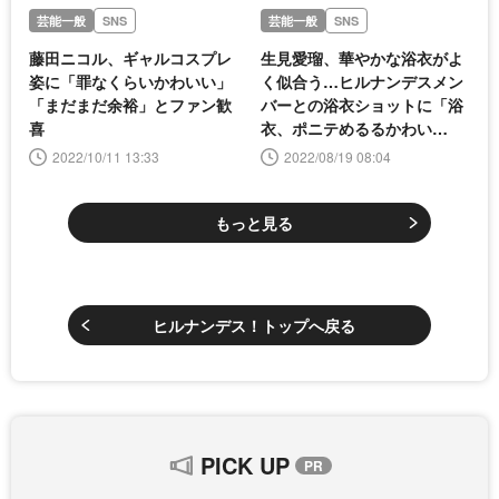
芸能一般
SNS
芸能一般
SNS
藤田ニコル、ギャルコスプレ
生見愛瑠、華やかな浴衣がよ
姿に「罪なくらいかわいい」
く似合う…ヒルナンデスメン
「まだまだ余裕」とファン歓
バーとの浴衣ショットに「浴
喜
衣、ポニテめるるかわい
い〜！」「顔ちっちゃ！かわ
2022/10/11 13:33
2022/08/19 08:04
いすぎるるる」の声
もっと見る
ヒルナンデス！トップへ戻る
PICK UP