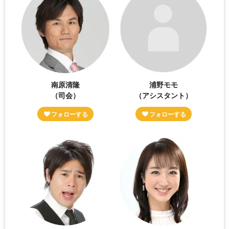
南原清隆
浦野モモ
（司会）
（アシスタント）