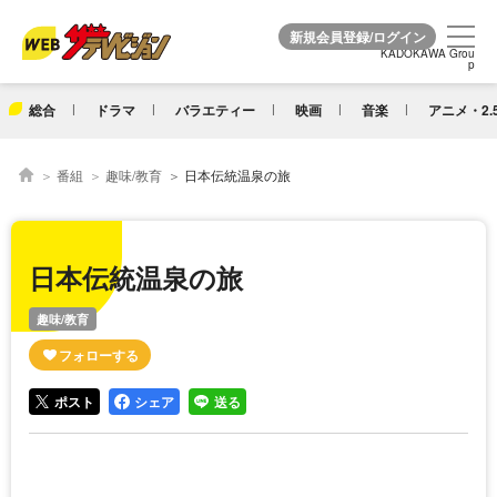
KADOKAWA Grou
KADOKAWA Grou
p
p
総合
ドラマ
バラエティー
映画
音楽
アニメ・2.
番組
趣味/教育
日本伝統温泉の旅
日本伝統温泉の旅
趣味/教育
ポスト
シェア
送る