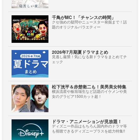
千鳥がMC！「チャンスの時間」
クセ強めの疑問やニュースター発掘まで！話
題のオリジナルバラエティー
2026年7月期夏ドラマまとめ
見逃し厳禁！気になる新ドラマをまとめてチ
ェック
松下洸平＆赤楚衛二も！美男美女特集
横浜流星や板垣瑞生など話題のイケメンや美
女のグラビア1500カット超！
ドラマ・アニメーションが見放題！
ディズニー作品はもちろん国内外のドラマ等
も視聴できるディズニープラスを総力特集!!