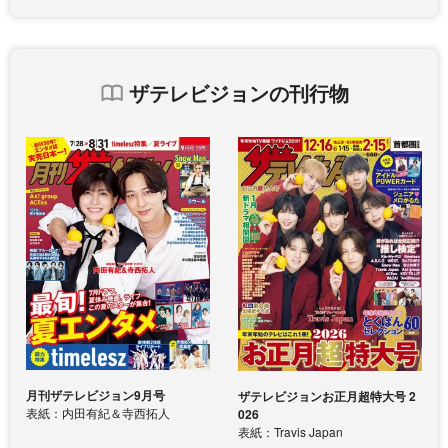
ザテレビジョンの刊行物
月刊ザテレビジョン9月号
ザテレビジョンお正月超特大号 2
表紙：内田有紀＆寺西拓人
026
表紙：Travis Japan