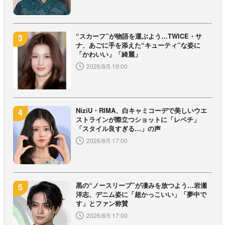
“スカーフ”が物語を運ぶよう…TWICE・サ
ナ、あごに手を添えた“キューティ”な姿に
「かわいい」「綺麗」
2026/8/5 19:00
NiziU・RIMA、白キャミコーデで美しいウエ
ストラインが際立つショットに「レベチ」
「スタイル良すぎる…」の声
2026/8/5 17:00
黒の“ノースリーブ”が凄みを放つよう…岩瀬
洋志、デニム姿に「超かっこいい」「夢中で
す」とファン称賛
2026/8/5 17:00