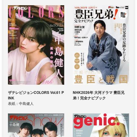
ザテレビジョンCOLORS Vol.61 P
NHK2026年 大河ドラマ 豊臣兄
INK
弟！完全ナビブック
表紙：中島健人