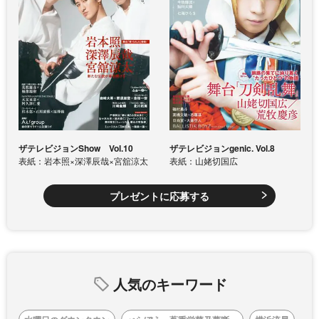
ザテレビジョンShow Vol.10
ザテレビジョンgenic. Vol.8
表紙：岩本照×深澤辰哉×宮舘涼太
表紙：山姥切国広
プレゼントに応募する
人気のキーワード