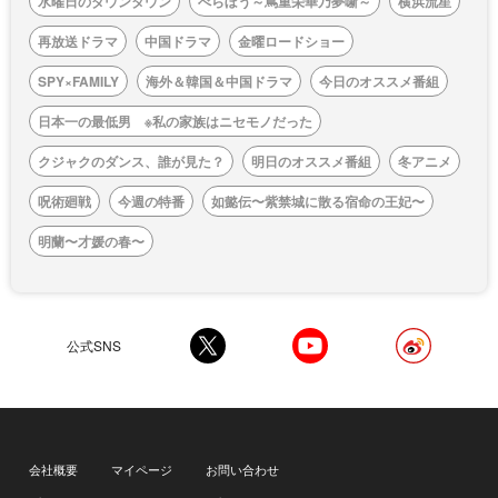
水曜日のダウンタウン
べらぼう～蔦重栄華乃夢噺～
横浜流星
再放送ドラマ
中国ドラマ
金曜ロードショー
SPY×FAMILY
海外＆韓国＆中国ドラマ
今日のオススメ番組
日本一の最低男 ※私の家族はニセモノだった
クジャクのダンス、誰が見た？
明日のオススメ番組
冬アニメ
呪術廻戦
今週の特番
如懿伝〜紫禁城に散る宿命の王妃〜
明蘭〜才媛の春〜
公式SNS
会社概要
マイページ
お問い合わせ