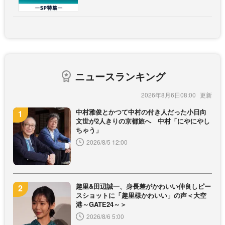
ニュースランキング
2026年8月6日08:00
中村雅俊とかつて中村の付き人だった小日向
文世が2人きりの京都旅へ 中村「にやにやし
ちゃう」
2026/8/5 12:00
趣里&田辺誠一、身長差がかわいい仲良しピー
スショットに「趣里様かわいい」の声＜大空
港～GATE24～＞
2026/8/6 5:00