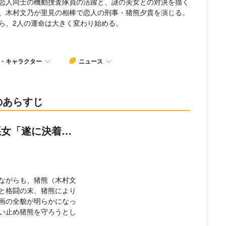
恋人同士の機動捜査隊員の活躍と、謎の美女との対決を描く
、木村文乃が里見の相棒で恋人の刑事・猪熊夕貴を演じる。
ら、2人の運命は大きく変わり始める。
・キャラクター
ニュース
のあらすじ
悪女「遂に決着…
ながらも、猪熊（木村文
と格闘の末、猪熊により
画の全貌が明らかになっ
い止め猪熊を守ろうとし