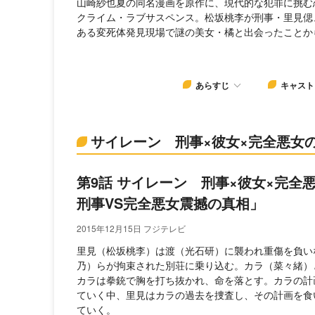
山崎紗也夏の同名漫画を原作に、現代的な犯罪に挑む
クライム・ラブサスペンス。松坂桃李が刑事・里見偲
ある変死体発見現場で謎の美女・橘と出会ったことか
あらすじ
キャスト
サイレーン 刑事×彼女×完全悪女
第9話 サイレーン 刑事×彼女×完全
刑事VS完全悪女震撼の真相」
2015年12月15日 フジテレビ
里見（松坂桃李）は渡（光石研）に襲われ重傷を負い
乃）らが拘束された別荘に乗り込む。カラ（菜々緒）
カラは拳銃で胸を打ち抜かれ、命を落とす。カラの計
ていく中、里見はカラの過去を捜査し、その計画を食
ていく。