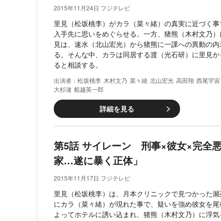
2015年11月24日 フジテレビ
里見（松坂桃李）がカラ（菜々緒）の真実に近づく事
入手先に思いをめぐらせる。一方、猪熊（木村文乃）
見は、速水（北山宏光）から猪熊に一課への異動の内
る。そんな中、カラは同居する渡（光石研）に里見か
ると相談する。
松坂桃李
木村文乃
菜々緒
北山宏光
高田翔
西尾宇宙
大杉漣
船越英一郎
詳細を見る
第5話 サイレーン 刑事×彼女×完全
家…遂に暴く正体」
2015年11月17日 フジテレビ
里見（松坂桃李）は、月本クリニックで見つかった瀕
にカラ（菜々緒）が現れた事で、疑いを強め彼女を尾
よってホテルに誘い込まれ、猪熊（木村文乃）に浮気