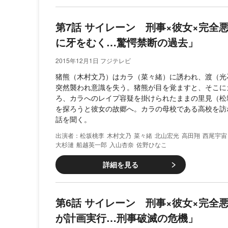
第7話 サイレーン 刑事×彼女×完全
に牙をむく…驚愕禁断の過去」
2015年12月1日 フジテレビ
猪熊（木村文乃）はカラ（菜々緒）に誘われ、渡（光
突然襲われ意識を失う。猪熊が目を覚ますと、そこに
ろ、カラへのレイプ容疑を掛けられたままの里見（松
を探ろうと彼女の故郷へ。カラの母校である高校を訪
話を聞く。
松坂桃李
木村文乃
菜々緒
北山宏光
高田翔
西尾宇宙
大杉漣
船越英一郎
入山杏奈
佐野ひなこ
詳細を見る
第6話 サイレーン 刑事×彼女×完全
が計画実行…刑事破滅の危機」