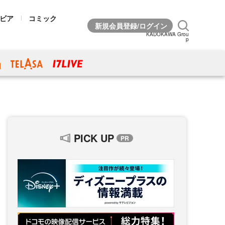
ビア
コミック
KADOKAWA Grou
p
PICK UP