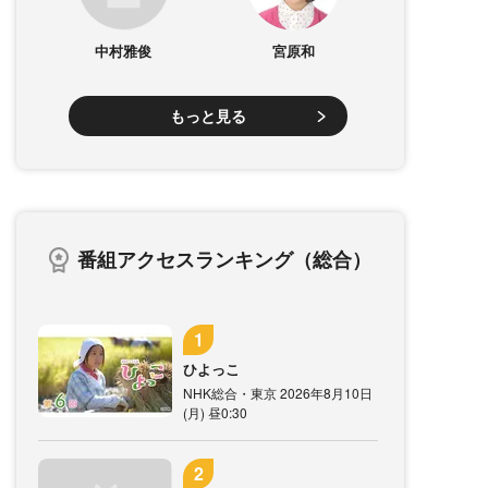
中村雅俊
宮原和
もっと見る
番組アクセスランキング（総合）
ひよっこ
NHK総合・東京 2026年8月10日
(月) 昼0:30