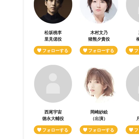
松坂桃李
木村文乃
里見偲役
猪熊夕貴役
西尾宇宙
岡崎紗絵
徳永大輔役
（出演）