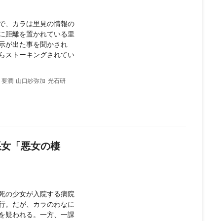
で、カラは里見の情報の
に距離を置かれている里
示が出た事を聞かされ
らストーキングされてい
要潤
山口紗弥加
光石研
悪女「悪女の棲
死の少女が入院する病院
行。だが、カラのわなに
を疑われる。一方、一課