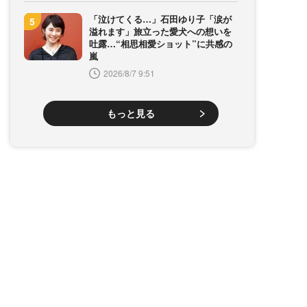
「泣けてくる…」石田ゆり子「涙が
溢れます」旅立った愛犬への想いを
吐露…“相思相愛ショット”に共感の
嵐
2026/8/7 9:51
もっと見る