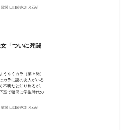
要潤
山口紗弥加
光石研
悪女「ついに死闘
ようやくカラ（菜々緒）
はカラに謎の友人がいる
方不明だと知り焦るが、
下室で猪熊に学生時代の
要潤
山口紗弥加
光石研