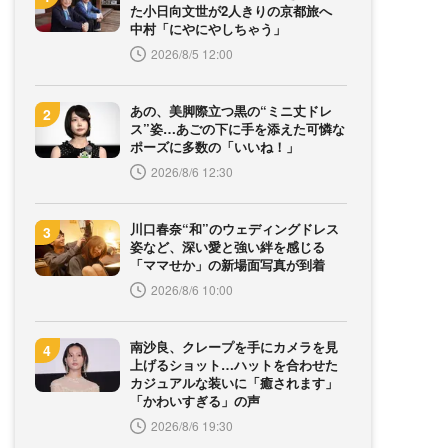
た小日向文世が2人きりの京都旅へ
中村「にやにやしちゃう」
2026/8/5 12:00
あの、美脚際立つ黒の“ミニ丈ドレ
ス”姿…あごの下に手を添えた可憐な
ポーズに多数の「いいね！」
2026/8/6 12:30
川口春奈“和”のウェディングドレス
姿など、深い愛と強い絆を感じる
「ママせか」の新場面写真が到着
2026/8/6 10:00
南沙良、クレープを手にカメラを見
上げるショット…ハットを合わせた
カジュアルな装いに「癒されます」
「かわいすぎる」の声
2026/8/6 19:30