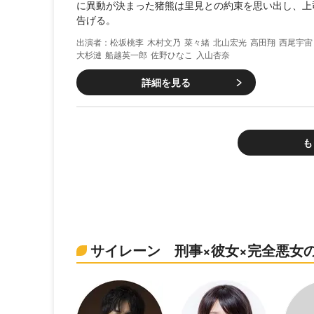
に異動が決まった猪熊は里見との約束を思い出し、上
告げる。
松坂桃李
木村文乃
菜々緒
北山宏光
高田翔
西尾宇宙
大杉漣
船越英一郎
佐野ひなこ
入山杏奈
詳細を見る
も
サイレーン 刑事×彼女×完全悪女