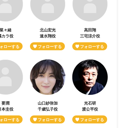
菜々緒
北山宏光
高田翔
橘カラ役
速水翔役
三宅涼介役
要潤
山口紗弥加
光石研
月本圭役
千歳弘子役
渡公平役