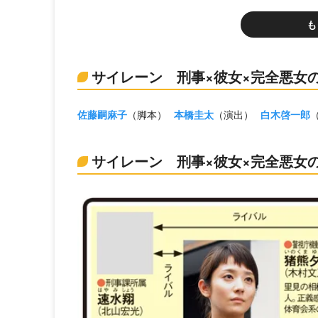
も
サイレーン 刑事×彼女×完全悪女
佐藤嗣麻子
（脚本）
本橋圭太
（演出）
白木啓一郎
サイレーン 刑事×彼女×完全悪女