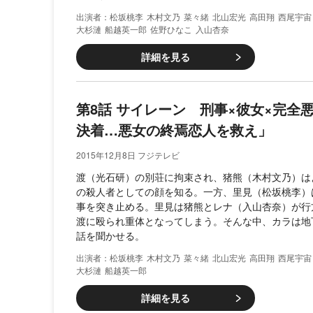
松坂桃李
木村文乃
菜々緒
北山宏光
高田翔
西尾宇宙
大杉漣
船越英一郎
佐野ひなこ
入山杏奈
詳細を見る
第8話 サイレーン 刑事×彼女×完全
決着…悪女の終焉恋人を救え」
2015年12月8日 フジテレビ
渡（光石研）の別荘に拘束され、猪熊（木村文乃）は
の殺人者としての顔を知る。一方、里見（松坂桃李）
事を突き止める。里見は猪熊とレナ（入山杏奈）が行
渡に殴られ重体となってしまう。そんな中、カラは地
話を聞かせる。
松坂桃李
木村文乃
菜々緒
北山宏光
高田翔
西尾宇宙
大杉漣
船越英一郎
詳細を見る