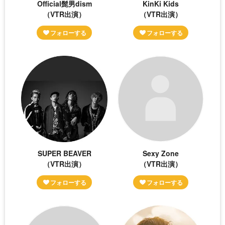
Official髭男dism
KinKi Kids
（VTR出演）
（VTR出演）
SUPER BEAVER
Sexy Zone
（VTR出演）
（VTR出演）