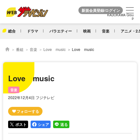
KADOKAWA Grou
KADOKAWA Grou
p
p
総合
ドラマ
バラエティー
映画
音楽
アニメ・2.
番組
音楽
Love music
Love music
Love music
音楽
2022年12月4日 フジテレビ
ポスト
シェア
送る