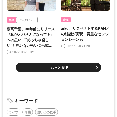
音楽
音楽
インタビュー
aiko、リスペクトするKANと
森高千里、30年前にリリース
の対談が実現！貴重なセッシ
『私がオバさんになっても』
ョンシーンも
への思い「“めっちゃ楽し
い”と思いながらいつも歌っ
2021/03/06 11:00
ています(笑)」
2022/12/23 12:00
もっと見る
キーワード
ライブ
名曲
思い出の歌手