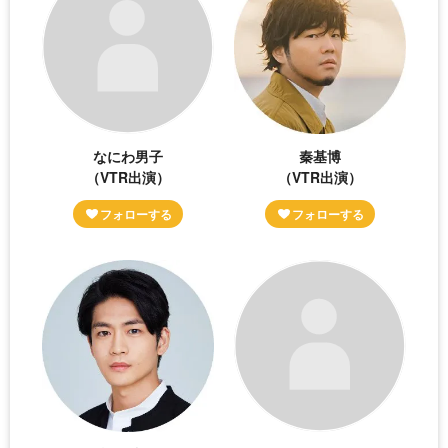
なにわ男子
秦基博
（VTR出演）
（VTR出演）