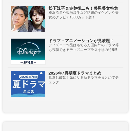
松下洸平＆赤楚衛二も！美男美女特集
横浜流星や板垣瑞生など話題のイケメンや美
女のグラビア1500カット超！
ドラマ・アニメーションが見放題！
ディズニー作品はもちろん国内外のドラマ等
も視聴できるディズニープラスを総力特集!!
2026年7月期夏ドラマまとめ
見逃し厳禁！気になる新ドラマをまとめてチ
ェック