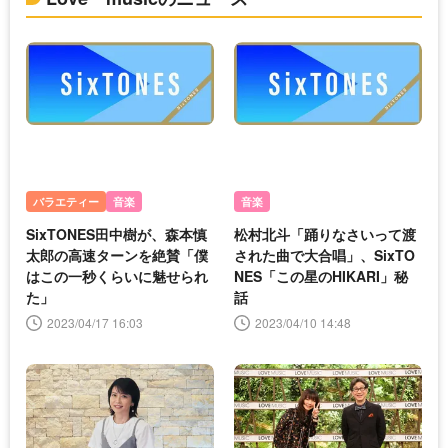
バラエティー
音楽
音楽
SixTONES田中樹が、森本慎
松村北斗「踊りなさいって渡
太郎の高速ターンを絶賛「僕
された曲で大合唱」、SixTO
はこの一秒くらいに魅せられ
NES「この星のHIKARI」秘
た」
話
2023/04/17 16:03
2023/04/10 14:48