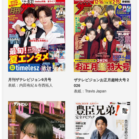
月刊ザテレビジョン9月号
ザテレビジョンお正月超特大号 2
表紙：内田有紀＆寺西拓人
026
表紙：Travis Japan