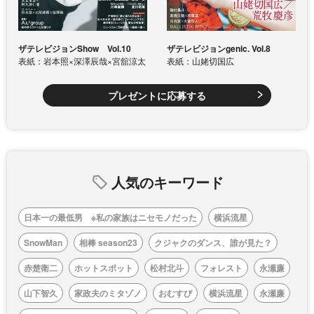
ザテレビジョンShow Vol.10
ザテレビジョンgenic. Vol.8
表紙：岩本照×深澤辰哉×宮舘涼太
表紙：山姥切国広
プレゼントに応募する
人気のキーワード
日本一の最低男 ※私の家族はニセモノだった
横浜流星
SnowMan
相棒 season23
クジャクのダンス、誰が見た？
赤楚衛二
ホットスポット
松村北斗
フォレスト
永瀬廉
山下智久
家政夫のミタゾノ
おむすび
横浜流星
永瀬廉