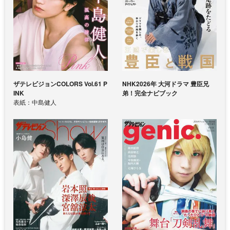
ザテレビジョンCOLORS Vol.61 P
NHK2026年 大河ドラマ 豊臣兄
INK
弟！完全ナビブック
表紙：中島健人