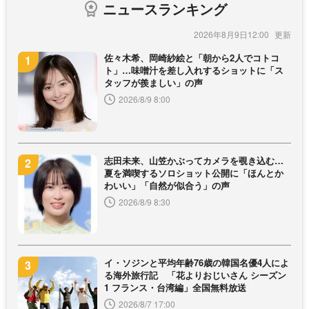
ニュースランキング
2026年8月9日12:00
佐々木希、岡崎紗絵と「朝から2人でコトコ
ト」…味噌汁を差し入れするショットに「ス
タッフが羨ましい」の声
2026/8/9 8:00
志田未来、山笠かぶってカメラを覗き込む…
夏を満喫するソロショット公開に「ほんとか
わいい」「自然が似合う」の声
2026/8/9 8:30
イ・ソジンと平均年齢76歳の韓国名優4人によ
る海外旅行記 「花よりおじいさん シーズン
1 フランス・台湾編」全国無料放送
2026/8/7 17:00