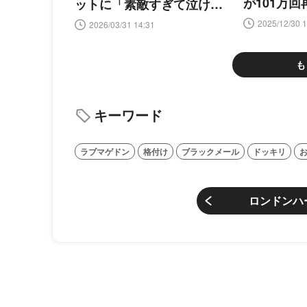
が101万
ットに「素敵すぎて泣けて
ンドンハー
きた」の声
2025/12/30 1
2026/03/31 14:31
も
キーワード
ラブマゲドン
格付け
ブラックメール
ドッキリ
ロンドンハ