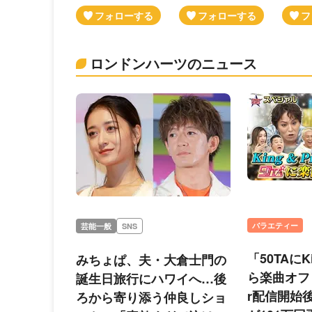
ロンドンハーツのニュース
バラエティー
芸能一般
SNS
「50TAにKi
みちょぱ、夫・大倉士門の
ら楽曲オフ
誕生日旅行にハワイへ…後
r配信開始
ろから寄り添う仲良しショ