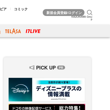
ビア
コミック
KADOKAWA Grou
p
PICK UP