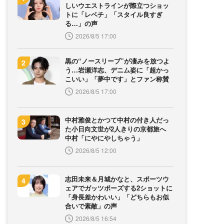
しいウエストラインが際立つショッ
トに「レベチ」「スタイル良すぎ
る…」の声
2026/8/5 17:00
黒の“ノースリーブ”が凄みを放つよ
う…岩瀬洋志、デニム姿に「超かっ
こいい」「夢中です」とファン称賛
2026/8/5 17:00
中村雅俊とかつて中村の付き人だっ
た小日向文世が2人きりの京都旅へ
中村「にやにやしちゃう」
2026/8/5 12:00
志田未来＆月城かなと、スポーツウ
ェアでガッツポーズする2ショットに
「身長差かわいい」「どちらもお似
合いで素敵」の声
2026/8/5 16:54