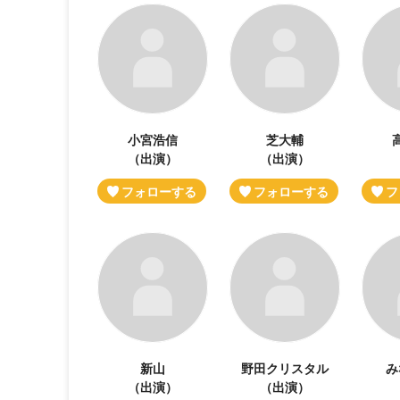
小宮浩信
芝大輔
（出演）
（出演）
新山
野田クリスタル
み
（出演）
（出演）