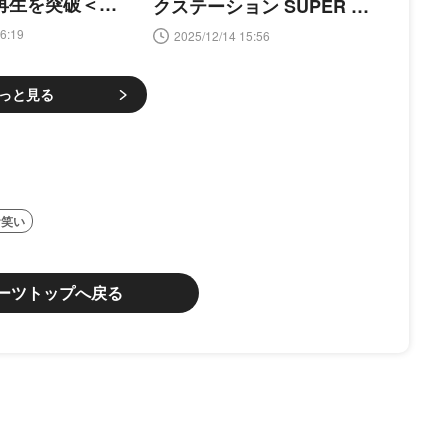
回再生を突破＜ロ
クステーション SUPER LI
ツ＞
VE 2025＞
6:19
2025/12/14 15:56
っと見る
お笑い
ーツトップへ戻る