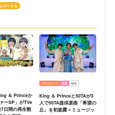
バラエティー
音楽
動画
ng ＆ Princeか
King ＆ Princeと50TAが3
ァーSP」がTVe
人で50TA提供楽曲「希望の
後7日間の再生数
丘」を初披露＜ミュージッ