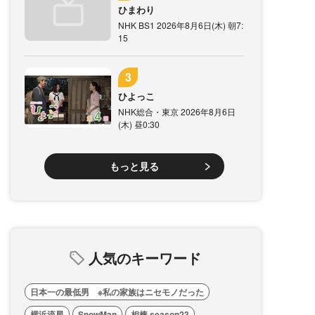
ひまわり
NHK BS1 2026年8月6日(木) 朝7:
15
ひよっこ
NHK総合・東京 2026年8月6日
(木) 昼0:30
もっと見る
人気のキーワード
日本一の最低男 ※私の家族はニセモノだった
横浜流星
SnowMan
相棒 season23