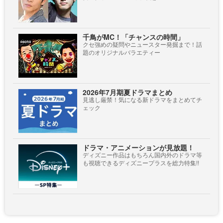
千鳥がMC！「チャンスの時間」
クセ強めの疑問やニュースター発掘まで！話
題のオリジナルバラエティー
2026年7月期夏ドラマまとめ
見逃し厳禁！気になる新ドラマをまとめてチ
ェック
ドラマ・アニメーションが見放題！
ディズニー作品はもちろん国内外のドラマ等
も視聴できるディズニープラスを総力特集!!