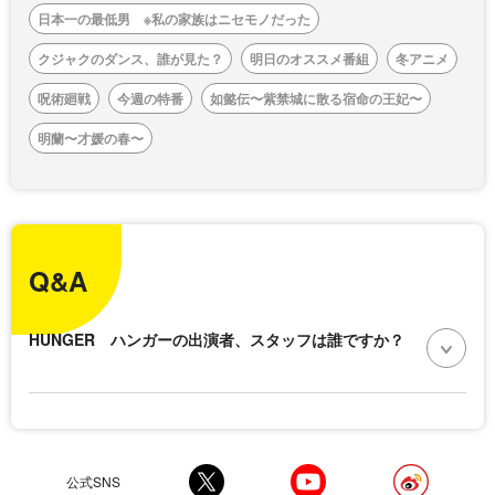
日本一の最低男 ※私の家族はニセモノだった
クジャクのダンス、誰が見た？
明日のオススメ番組
冬アニメ
呪術廻戦
今週の特番
如懿伝〜紫禁城に散る宿命の王妃〜
明蘭〜才媛の春〜
Q&A
HUNGER ハンガーの出演者、スタッフは誰ですか？
公式SNS