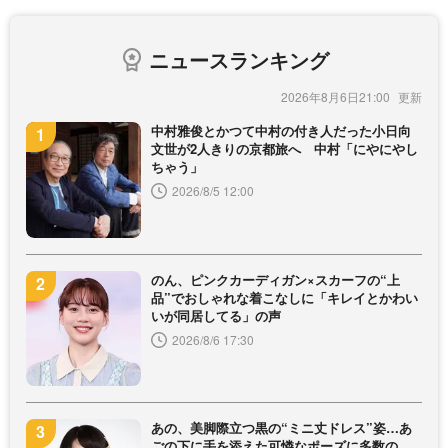
ニュースランキング
2026年8月6日21:00
中村雅俊とかつて中村の付き人だった小日向
文世が2人きりの京都旅へ 中村「にやにやし
ちゃう」
2026/8/5 12:00
のん、ピンクカーディガン×スカーフの“上
品”でおしゃれな着こなしに「キレイとかわい
いが同居してる」の声
2026/8/6 17:30
あの、美脚際立つ黒の“ミニ丈ドレス”姿…あ
ごの下に手を添えた可憐なポーズに多数の