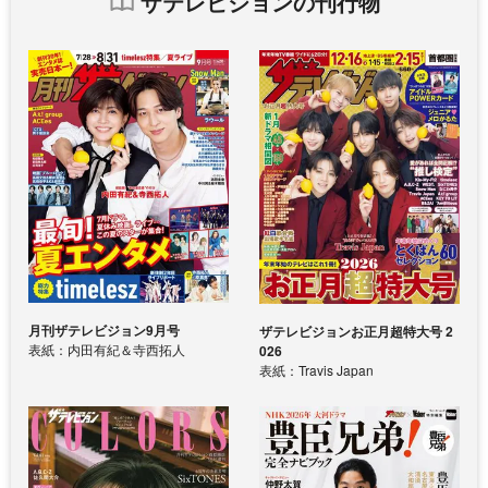
ザテレビジョンの刊行物
月刊ザテレビジョン9月号
ザテレビジョンお正月超特大号 2
表紙：内田有紀＆寺西拓人
026
表紙：Travis Japan