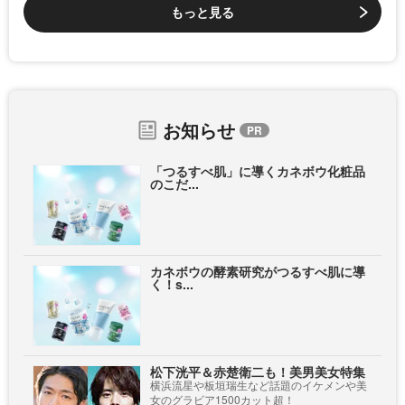
もっと見る
お知らせ
「つるすべ肌」に導くカネボウ化粧品
のこだ...
カネボウの酵素研究がつるすべ肌に導
く！s...
松下洸平＆赤楚衛二も！美男美女特集
横浜流星や板垣瑞生など話題のイケメンや美
女のグラビア1500カット超！