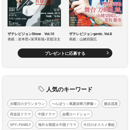
ザテレビジョンShow Vol.10
ザテレビジョンgenic. Vol.8
表紙：岩本照×深澤辰哉×宮舘涼太
表紙：山姥切国広
プレゼントに応募する
人気のキーワード
水曜日のダウンタウン
べらぼう～蔦重栄華乃夢噺～
横浜流星
再放送ドラマ
中国ドラマ
金曜ロードショー
SPY×FAMILY
海外＆韓国＆中国ドラマ
今日のオススメ番組