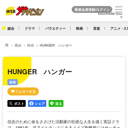
KADOKAWA Grou
KADOKAWA Grou
p
p
総合
ドラマ
バラエティー
映画
音楽
アニメ・2.
番組
映画
HUNGER ハンガー
HUNGER ハンガー
映画
ポスト
シェア
送る
信念のために命をささげた活動家の壮絶な人生を描く実話ドラ
マ。1981年、北アイルランドにあるメイズ刑務所にはサッチャ