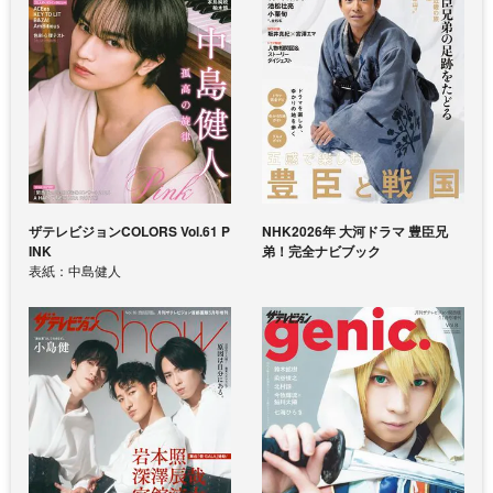
ザテレビジョンCOLORS Vol.61 P
NHK2026年 大河ドラマ 豊臣兄
INK
弟！完全ナビブック
表紙：中島健人