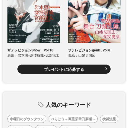
ザテレビジョンShow Vol.10
ザテレビジョンgenic. Vol.8
表紙：岩本照×深澤辰哉×宮舘涼太
表紙：山姥切国広
プレゼントに応募する
人気のキーワード
水曜日のダウンタウン
べらぼう～蔦重栄華乃夢噺～
横浜流星