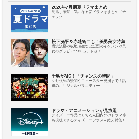
2026年7月期夏ドラマまとめ
見逃し厳禁！気になる新ドラマをまとめてチ
ェック
松下洸平＆赤楚衛二も！美男美女特集
横浜流星や板垣瑞生など話題のイケメンや美
女のグラビア1500カット超！
千鳥がMC！「チャンスの時間」
クセ強めの疑問やニュースター発掘まで！話
題のオリジナルバラエティー
ドラマ・アニメーションが見放題！
ディズニー作品はもちろん国内外のドラマ等
も視聴できるディズニープラスを総力特集!!