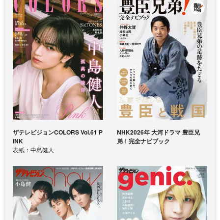
ザテレビジョンCOLORS Vol.61 P
NHK2026年 大河ドラマ 豊臣兄
INK
弟！完全ナビブック
表紙：中島健人