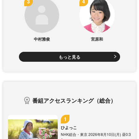
中村雅俊
宮原和
もっと見る
番組アクセスランキング（総合）
ひよっこ
NHK総合・東京 2026年8月10日(月) 昼0:3