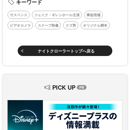
キーワード
サスペンス
ジェイク・ギレンホール主演
事故現場
ビデオカメラ
スクープ映像
クズ男
オリジナル脚本
ナイトクローラートップへ戻る
PICK UP