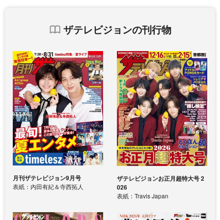
ザテレビジョンの刊行物
月刊ザテレビジョン9月号
ザテレビジョンお正月超特大号 2
表紙：内田有紀＆寺西拓人
026
表紙：Travis Japan