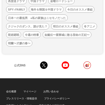
再放送ドラマ
中国ドラマ
金曜ロードショー
SPY×FAMILY
海外＆韓国＆中国ドラマ
今日のオススメ番組
日本一の最低男 ※私の家族はニセモノだった
クジャクのダンス、誰が見た？
明日のオススメ番組
冬アニメ
呪術廻戦
今週の特番
如懿伝〜紫禁城に散る宿命の王妃〜
明蘭〜才媛の春〜
公式SNS
会社概要
マイページ
お問い合わせ
プレスリリース・情報提供
プライバシーポリシー