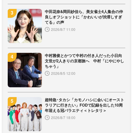
中田花奈&岡田紗佳ら、美女雀士4人集合の仲
良しオフショットに「かわいいが渋滞しすぎ
てる」の声
2026/8/7 11:00
中村雅俊とかつて中村の付き人だった小日向
文世が2人きりの京都旅へ 中村「にやにやし
ちゃう」
2026/8/5 12:00
超特急･タカシ「カモノハシに会いにオースト
ラリアに行きたい」FODで記録を出した10周
年迎える冠バラエティ＜トレタリ＞
2026/8/7 18:00