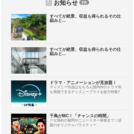
お知らせ
すべてが絶景、収益も得られるその仕
組みと...
すべてが絶景、収益も得られるその仕
組みと...
ドラマ・アニメーションが見放題！
ディズニー作品はもちろん国内外のドラマ等
も視聴できるディズニープラスを総力特集!!
千鳥がMC！「チャンスの時間」
クセ強めの疑問やニュースター発掘まで！話
題のオリジナルバラエティー