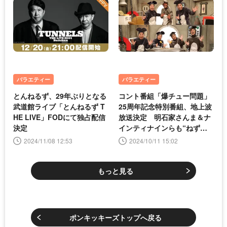
バラエティー
バラエティー
とんねるず、29年ぶりとなる
コント番組「爆チュー問題」
武道館ライブ「とんねるず T
25周年記念特別番組、地上波
HE LIVE」FODにて独占配信
放送決定 明石家さんま＆ナ
決定
インティナインらも“ねず
み”となって出演
2024/11/08 12:53
2024/10/11 15:02
もっと見る
ポンキッキーズトップへ戻る