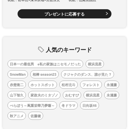
プレゼントに応募する
人気のキーワード
日本一の最低男 ※私の家族はニセモノだった
横浜流星
SnowMan
相棒 season23
クジャクのダンス、誰が見た？
赤楚衛二
ホットスポット
松村北斗
フォレスト
永瀬廉
山下智久
家政夫のミタゾノ
おむすび
横浜流星
永瀬廉
べらぼう～蔦重栄華乃夢噺～
冬ドラマ
日向坂46
秋アニメ
佐藤健