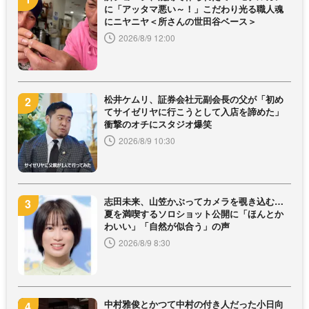
に「アッタマ悪い～！」こだわり光る職人魂
にニヤニヤ＜所さんの世田谷ベース＞
2026/8/9 12:00
松井ケムリ、証券会社元副会長の父が「初め
てサイゼリヤに行こうとして入店を諦めた」
衝撃のオチにスタジオ爆笑
2026/8/9 10:30
志田未来、山笠かぶってカメラを覗き込む…
夏を満喫するソロショット公開に「ほんとか
わいい」「自然が似合う」の声
2026/8/9 8:30
中村雅俊とかつて中村の付き人だった小日向