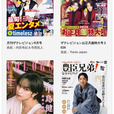
月刊ザテレビジョン9月号
ザテレビジョンお正月超特大号 2
表紙：内田有紀＆寺西拓人
026
表紙：Travis Japan