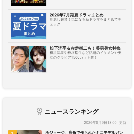
2026年7月期夏ドラマまとめ
見逃し厳禁！気になる新ドラマをまとめてチ
ェック
松下洸平＆赤楚衛二も！美男美女特集
横浜流星や板垣瑞生など話題のイケメンや美
女のグラビア1500カット超！
ニュースランキング
2026年8月9日18:00
所ジョージ、鹿角で作られたミニモデルガン