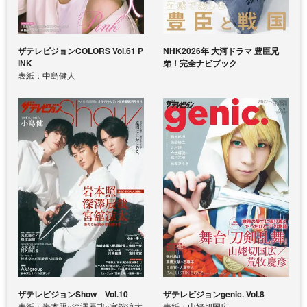
ザテレビジョンCOLORS Vol.61 P
NHK2026年 大河ドラマ 豊臣兄
INK
弟！完全ナビブック
表紙：中島健人
ザテレビジョンShow Vol.10
ザテレビジョンgenic. Vol.8
表紙：岩本照×深澤辰哉×宮舘涼太
表紙：山姥切国広