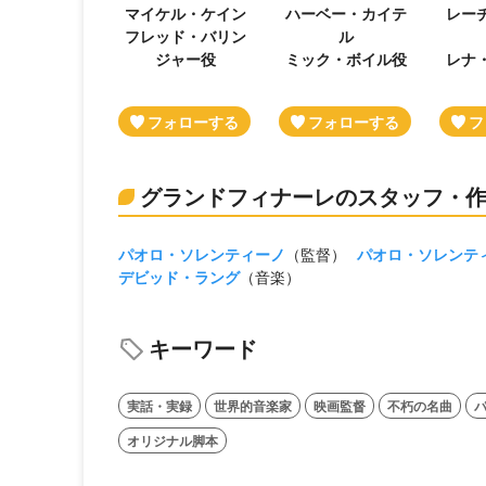
マイケル・ケイン
ハーベー・カイテ
レー
フレッド・バリン
ル
ジャー役
ミック・ボイル役
レナ
グランドフィナーレのスタッフ・
パオロ・ソレンティーノ
（監督）
パオロ・ソレンテ
デビッド・ラング
（音楽）
キーワード
実話・実録
世界的音楽家
映画監督
不朽の名曲
オリジナル脚本