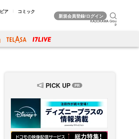
ビア
コミック
KADOKAWA Grou
p
PICK UP