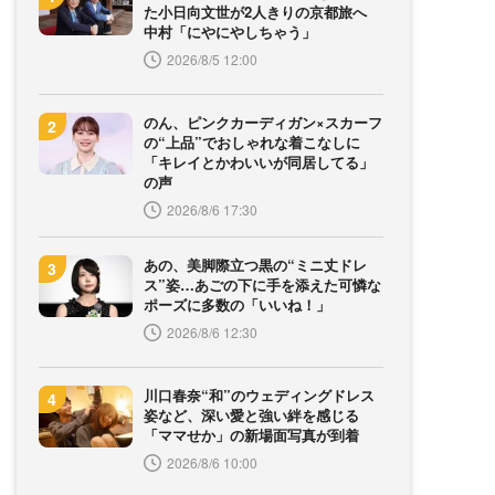
た小日向文世が2人きりの京都旅へ
中村「にやにやしちゃう」
2026/8/5 12:00
のん、ピンクカーディガン×スカーフ
の“上品”でおしゃれな着こなしに
「キレイとかわいいが同居してる」
の声
2026/8/6 17:30
あの、美脚際立つ黒の“ミニ丈ドレ
ス”姿…あごの下に手を添えた可憐な
ポーズに多数の「いいね！」
2026/8/6 12:30
川口春奈“和”のウェディングドレス
姿など、深い愛と強い絆を感じる
「ママせか」の新場面写真が到着
2026/8/6 10:00