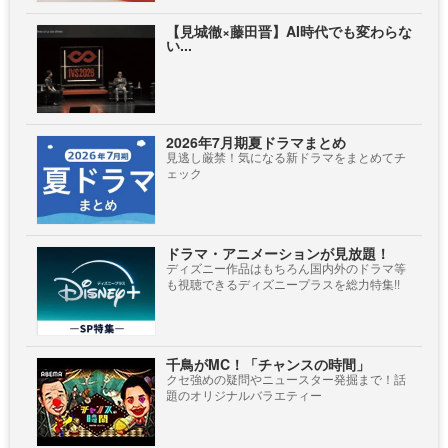
【見城徹×藤田晋】AI時代でも変わらな
い...
2026年7月期夏ドラマまとめ
見逃し厳禁！気になる新ドラマをまとめてチ
ェック
ドラマ・アニメーションが見放題！
ディズニー作品はもちろん国内外のドラマ等
も視聴できるディズニープラスを総力特集!!
千鳥がMC！「チャンスの時間」
クセ強めの疑問やニュースター発掘まで！話
題のオリジナルバラエティー