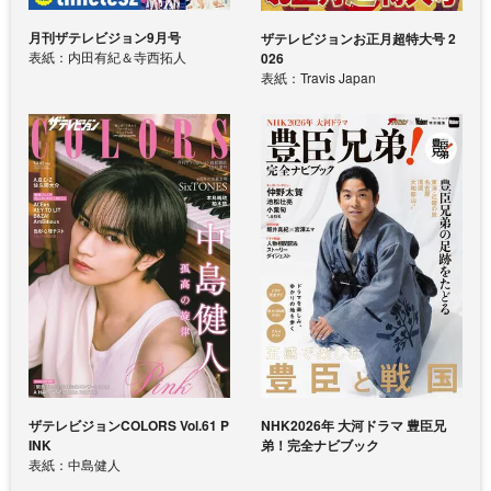
月刊ザテレビジョン9月号
ザテレビジョンお正月超特大号 2
表紙：内田有紀＆寺西拓人
026
表紙：Travis Japan
ザテレビジョンCOLORS Vol.61 P
NHK2026年 大河ドラマ 豊臣兄
INK
弟！完全ナビブック
表紙：中島健人