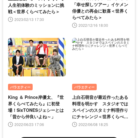
「幸せ探しツアー」イケメン
人生初体験のミッションに挑
俳優との再会に歓喜＜世界く
戦＜世界くらべてみたら＞
らべてみたら＞
2023/02/13 17:30
2022/12/16 18:00
バラエティー
バラエティー
King ＆ Prince岸優太、『世
上白石萌音が最近作ったある
界くらべてみたら』に初登
料理を明かす スタジオでは
場！SixTONESジェシーとは
スペインのスタミナ料理作り
「昔から仲良いよね～」
にチャレンジ＜世界くらべて
みたら＞
2022/06/23 17:06
2022/06/08 18:25