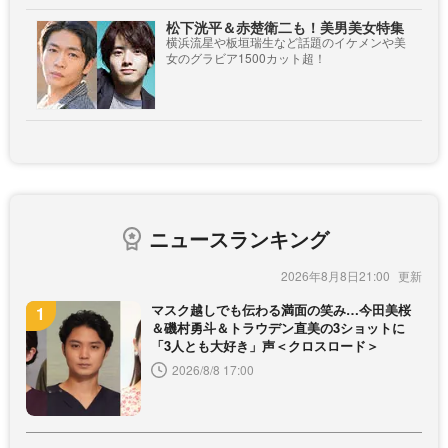
松下洸平＆赤楚衛二も！美男美女特集
横浜流星や板垣瑞生など話題のイケメンや美
女のグラビア1500カット超！
ニュースランキング
2026年8月8日21:00
マスク越しでも伝わる満面の笑み…今田美桜
＆磯村勇斗＆トラウデン直美の3ショットに
「3人とも大好き」声＜クロスロード＞
2026/8/8 17:00