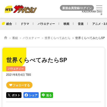
KADOKAWA Grou
KADOKAWA Grou
p
p
総合
ドラマ
バラエティー
映画
音楽
アニメ・2.
番組
バラエティー
世界くらべてみたら
世界くらべてみたらSP
世界くらべてみたらSP
バラエティー
2021年8月4日 TBS
ポスト
シェア
送る