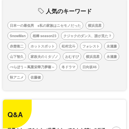
人気のキーワード
日本一の最低男 ※私の家族はニセモノだった
横浜流星
SnowMan
相棒 season23
クジャクのダンス、誰が見た？
赤楚衛二
ホットスポット
松村北斗
フォレスト
永瀬廉
山下智久
家政夫のミタゾノ
おむすび
横浜流星
永瀬廉
べらぼう～蔦重栄華乃夢噺～
冬ドラマ
日向坂46
秋アニメ
佐藤健
Q&A