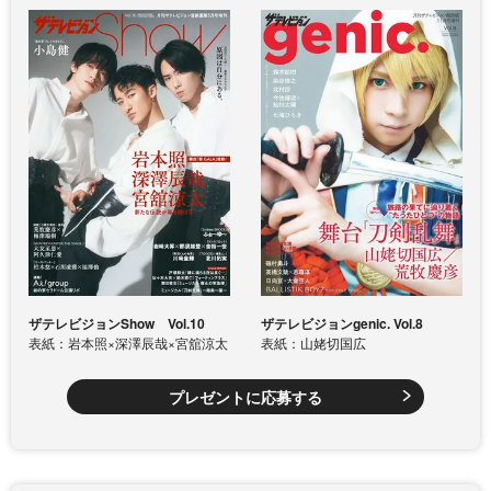
ザテレビジョンShow Vol.10
ザテレビジョンgenic. Vol.8
表紙：岩本照×深澤辰哉×宮舘涼太
表紙：山姥切国広
プレゼントに応募する