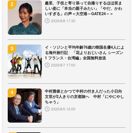
趣里、子役と寄り添って自撮りするほほ笑ま
しい姿に「本当の親子みたい」「やだ、かわ
いすぎる」の声＜大空港～GATE24～＞
2026/8/8 17:30
イ・ソジンと平均年齢76歳の韓国名優4人によ
る海外旅行記 「花よりおじいさん シーズン
1 フランス・台湾編」全国無料放送
2026/8/7 17:00
中村雅俊とかつて中村の付き人だった小日向
文世が2人きりの京都旅へ 中村「にやにやし
ちゃう」
2026/8/5 12:00