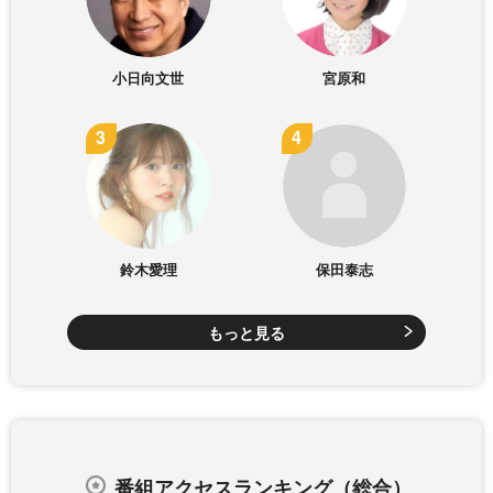
小日向文世
宮原和
鈴木愛理
保田泰志
もっと見る
番組アクセスランキング（総合）