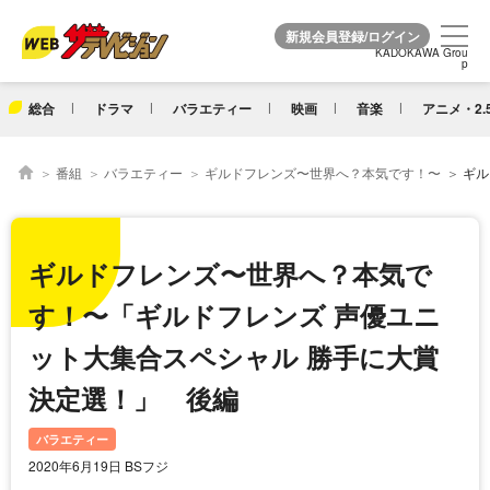
KADOKAWA Grou
KADOKAWA Grou
p
p
総合
ドラマ
バラエティー
映画
音楽
アニメ・2.
番組
バラエティー
ギルドフレンズ〜世界へ？本気です！〜
ギルドフレ
ギルドフレンズ〜世界へ？本気で
す！〜「ギルドフレンズ 声優ユニ
ット大集合スペシャル 勝手に大賞
決定選！」 後編
バラエティー
2020年6月19日 BSフジ