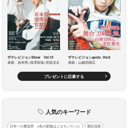
ザテレビジョンShow Vol.10
ザテレビジョンgenic. Vol.8
表紙：岩本照×深澤辰哉×宮舘涼太
表紙：山姥切国広
プレゼントに応募する
人気のキーワード
日本一の最低男 ※私の家族はニセモノだった
横浜流星