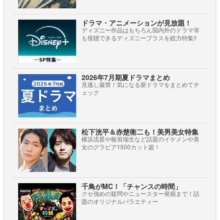
ドラマ・アニメーションが見放題！
ディズニー作品はもちろん国内外のドラマ等
も視聴できるディズニープラスを総力特集!!
2026年7月期夏ドラマまとめ
見逃し厳禁！気になる新ドラマをまとめてチ
ェック
松下洸平＆赤楚衛二も！美男美女特集
横浜流星や板垣瑞生など話題のイケメンや美
女のグラビア1500カット超！
千鳥がMC！「チャンスの時間」
クセ強めの疑問やニュースター発掘まで！話
題のオリジナルバラエティー