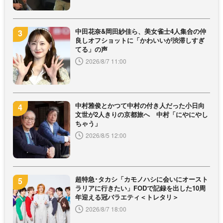
中田花奈&岡田紗佳ら、美女雀士4人集合の仲
良しオフショットに「かわいいが渋滞しすぎ
てる」の声
2026/8/7 11:00
中村雅俊とかつて中村の付き人だった小日向
文世が2人きりの京都旅へ 中村「にやにやし
ちゃう」
2026/8/5 12:00
超特急･タカシ「カモノハシに会いにオースト
ラリアに行きたい」FODで記録を出した10周
年迎える冠バラエティ＜トレタリ＞
2026/8/7 18:00