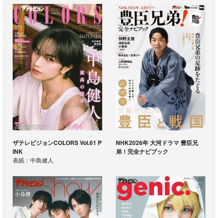
ザテレビジョンCOLORS Vol.61 P
NHK2026年 大河ドラマ 豊臣兄
INK
弟！完全ナビブック
表紙：中島健人