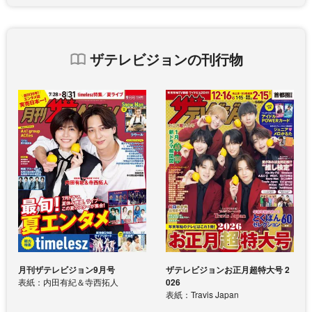
ザテレビジョンの刊行物
月刊ザテレビジョン9月号
ザテレビジョンお正月超特大号 2
表紙：内田有紀＆寺西拓人
026
表紙：Travis Japan