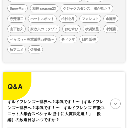
SnowMan
相棒 season23
クジャクのダンス、誰が見た？
赤楚衛二
ホットスポット
松村北斗
フォレスト
永瀬廉
山下智久
家政夫のミタゾノ
おむすび
横浜流星
永瀬廉
べらぼう～蔦重栄華乃夢噺～
冬ドラマ
日向坂46
秋アニメ
佐藤健
Q&A
ギルドフレンズ〜世界へ？本気です！〜（ギルドフレ
ンズ〜世界へ？本気です！〜「ギルドフレンズ 声優ユ
ニット大集合スペシャル 勝手に大賞決定選！」 後
編）の放送日はいつですか？