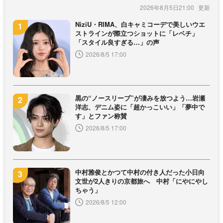
2026年8月5日21:00
NiziU・RIMA、白キャミコーデで美しいウエ
ストラインが際立つショットに「レベチ」
「スタイル良すぎる…」の声
2026/8/5 17:00
黒の“ノースリーブ”が凄みを放つよう…岩瀬
洋志、デニム姿に「超かっこいい」「夢中で
す」とファン称賛
2026/8/5 17:00
中村雅俊とかつて中村の付き人だった小日向
文世が2人きりの京都旅へ 中村「にやにやし
ちゃう」
2026/8/5 12:00