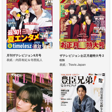
月刊ザテレビジョン9月号
ザテレビジョンお正月超特大号 2
表紙：内田有紀＆寺西拓人
026
表紙：Travis Japan