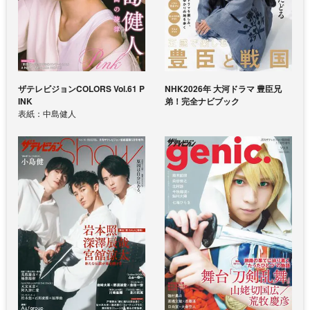
ザテレビジョンCOLORS Vol.61 P
NHK2026年 大河ドラマ 豊臣兄
INK
弟！完全ナビブック
表紙：中島健人