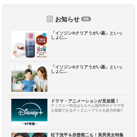
お知らせ
「イソジン®クリアうがい薬」といっ
しょに...
「イソジン®クリアうがい薬」といっ
しょに...
ドラマ・アニメーションが見放題！
ディズニー作品はもちろん国内外のドラマ等
も視聴できるディズニープラスを総力特集!!
松下洸平＆赤楚衛二も！美男美女特集