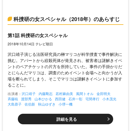
科捜研の女スペシャル（2018年）のあらすじ
第1話 科捜研の女スペシャル
2018年10月14日 テレビ朝日
沢口靖子演じる法医研究員の榊マリコが科学捜査で事件解決に
挑む。アパートから絞殺死体が発見され、被害者は謎解きイベ
ントのペアチケットの片方を所持していた。事件の手掛かりだ
とにらんだマリコは、調査のためイベント会場へと向かうが入
場を断られてしまう。そこでマリコは謎解きイベントに参加す
ることに。
出演者：
沢口靖子
内藤剛志
若村麻由美
風間トオル
金田明夫
斉藤暁
渡部秀
山本ひかる
西田健
石井一彰
宅間孝行
小木茂光
大島蓉子
佐伯新
秋山ゆずき
小堺一機
詳細を見る