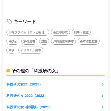
キーワード
日曜プライム（テレビ朝日）
番匠谷紗衣
刑事・捜査
科捜研
京都府警
誘拐
戸田山雅司脚本
森本浩史監督
東映
オリジナル脚本
その他の「科捜研の女」
科捜研の女21（2021）
科捜研の女 2022（2022）
科捜研の女 -劇場版-（2021）