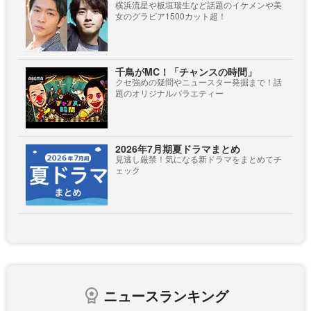
横浜流星や板垣瑞生など話題のイケメンや美
女のグラビア1500カット超！
千鳥がMC！「チャンスの時間」
クセ強めの疑問やニュースター発掘まで！話
題のオリジナルバラエティー
2026年7月期夏ドラマまとめ
見逃し厳禁！気になる新ドラマをまとめてチ
ェック
ニュースランキング