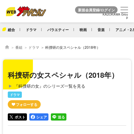
KADOKAWA Grou
KADOKAWA Grou
p
p
総合
ドラマ
バラエティー
映画
音楽
アニメ・2.
番組
ドラマ
科捜研の女スペシャル（2018年）
科捜研の女スペシャル（2018年）
『科捜研の女』のシリーズ一覧を見る
ドラマ
ポスト
シェア
送る