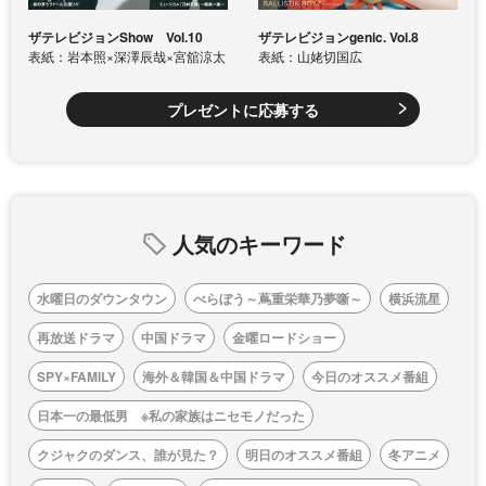
ザテレビジョンShow Vol.10
ザテレビジョンgenic. Vol.8
表紙：岩本照×深澤辰哉×宮舘涼太
表紙：山姥切国広
プレゼントに応募する
人気のキーワード
水曜日のダウンタウン
べらぼう～蔦重栄華乃夢噺～
横浜流星
再放送ドラマ
中国ドラマ
金曜ロードショー
SPY×FAMILY
海外＆韓国＆中国ドラマ
今日のオススメ番組
日本一の最低男 ※私の家族はニセモノだった
クジャクのダンス、誰が見た？
明日のオススメ番組
冬アニメ