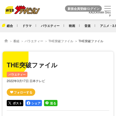
KADOKAWA Grou
KADOKAWA Grou
p
p
総合
ドラマ
バラエティー
映画
音楽
アニメ・2.
番組
バラエティー
THE突破ファイル
THE突破ファイル
THE突破ファイル
バラエティー
2022年3月17日 日本テレビ
ポスト
シェア
送る