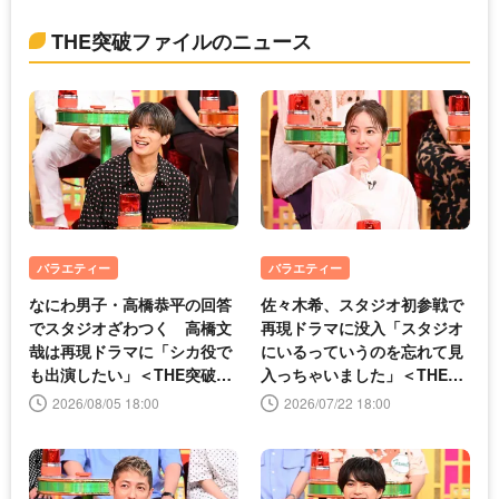
THE突破ファイルのニュース
バラエティー
バラエティー
なにわ男子・高橋恭平の回答
佐々木希、スタジオ初参戦で
でスタジオざわつく 高橋文
再現ドラマに没入「スタジオ
哉は再現ドラマに「シカ役で
にいるっていうのを忘れて見
も出演したい」＜THE突破フ
入っちゃいました」＜THE突
ァイル＞
破ファイル＞
2026/08/05 18:00
2026/07/22 18:00