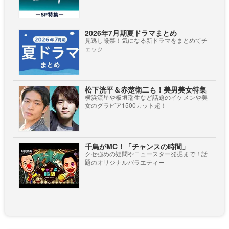
2026年7月期夏ドラマまとめ
見逃し厳禁！気になる新ドラマをまとめてチ
ェック
松下洸平＆赤楚衛二も！美男美女特集
横浜流星や板垣瑞生など話題のイケメンや美
女のグラビア1500カット超！
千鳥がMC！「チャンスの時間」
クセ強めの疑問やニュースター発掘まで！話
題のオリジナルバラエティー