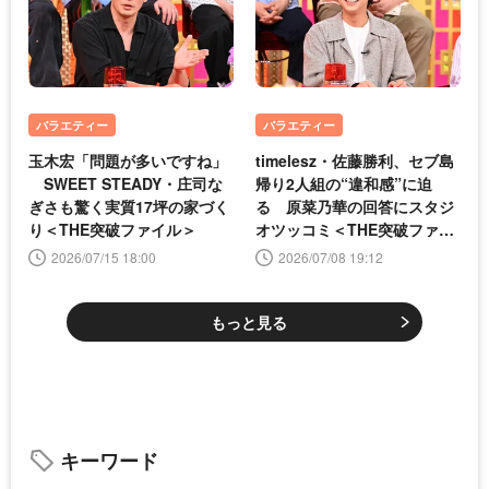
バラエティー
バラエティー
玉木宏「問題が多いですね」
timelesz・佐藤勝利、セブ島
SWEET STEADY・庄司な
帰り2人組の“違和感”に迫
ぎさも驚く実質17坪の家づく
る 原菜乃華の回答にスタジ
り＜THE突破ファイル＞
オツッコミ＜THE突破ファイ
ル＞
2026/07/15 18:00
2026/07/08 19:12
もっと見る
キーワード