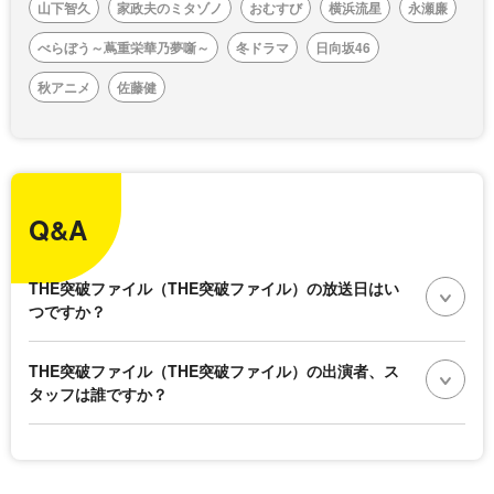
山下智久
家政夫のミタゾノ
おむすび
横浜流星
永瀬廉
べらぼう～蔦重栄華乃夢噺～
冬ドラマ
日向坂46
秋アニメ
佐藤健
Q&A
THE突破ファイル（THE突破ファイル）の放送日はい
つですか？
THE突破ファイル（THE突破ファイル）の出演者、ス
タッフは誰ですか？