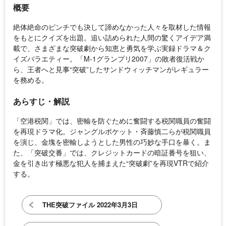
概要
絶体絶命のピンチでも決して諦めなかった人々を取材した情報
をもとにクイズを出題。追い詰められた人間の驚くアイデア満
載で、さまざまな突破劇から知恵と勇気を学ぶ実録ドラマ＆ク
イズバラエティー。「M-1グランプリ2007」の敗者復活戦か
ら、王者へと見事“突破”したサンドウィッチマンがレギュラー
を務める。
あらすじ・解説
「空港税関」では、密輸を防ぐために奮闘する税関職員の奮闘
を再現ドラマ化。ジャングルポケット・斉藤慎二らが税関職員
を演じ、金塊を密輸しようとした男性の巧妙な手口を暴く。ま
た、「突破交番」では、クレジットカードの暗証番号を狙い、
金を引き出す極悪な犯人を捕まえた“突破劇”を再現VTRで紹介
する。
THE突破ファイル 2022年3月3日