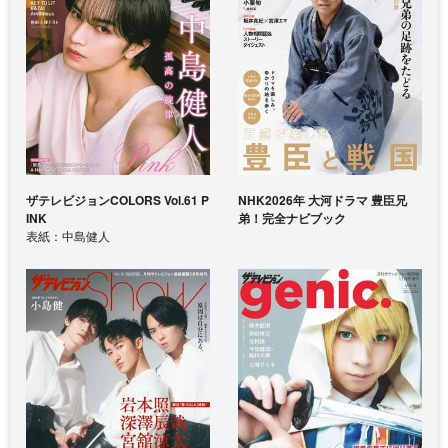
ザテレビジョンCOLORS Vol.61 P
NHK2026年 大河ドラマ 豊臣兄
INK
弟！完全ナビブック
表紙：中島健人