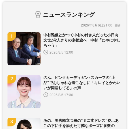
ニュースランキング
2026年8月6日21:00
中村雅俊とかつて中村の付き人だった小日向
文世が2人きりの京都旅へ 中村「にやにやし
ちゃう」
2026/8/5 12:00
のん、ピンクカーディガン×スカーフの“上
品”でおしゃれな着こなしに「キレイとかわい
いが同居してる」の声
2026/8/6 17:30
あの、美脚際立つ黒の“ミニ丈ドレス”姿…あ
ごの下に手を添えた可憐なポーズに多数の