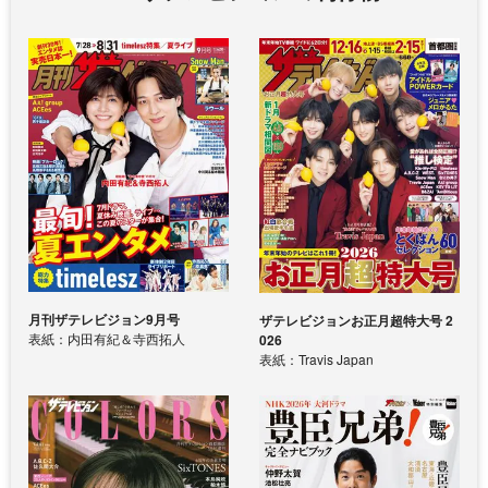
月刊ザテレビジョン9月号
ザテレビジョンお正月超特大号 2
表紙：内田有紀＆寺西拓人
026
表紙：Travis Japan