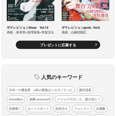
ザテレビジョンShow Vol.10
ザテレビジョンgenic. Vol.8
表紙：岩本照×深澤辰哉×宮舘涼太
表紙：山姥切国広
プレゼントに応募する
人気のキーワード
日本一の最低男 ※私の家族はニセモノだった
横浜流星
SnowMan
相棒 season23
クジャクのダンス、誰が見た？
赤楚衛二
ホットスポット
松村北斗
フォレスト
永瀬廉