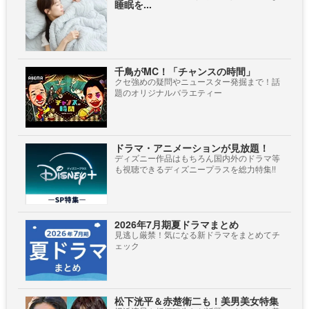
睡眠を...
千鳥がMC！「チャンスの時間」
クセ強めの疑問やニュースター発掘まで！話
題のオリジナルバラエティー
ドラマ・アニメーションが見放題！
ディズニー作品はもちろん国内外のドラマ等
も視聴できるディズニープラスを総力特集!!
2026年7月期夏ドラマまとめ
見逃し厳禁！気になる新ドラマをまとめてチ
ェック
松下洸平＆赤楚衛二も！美男美女特集