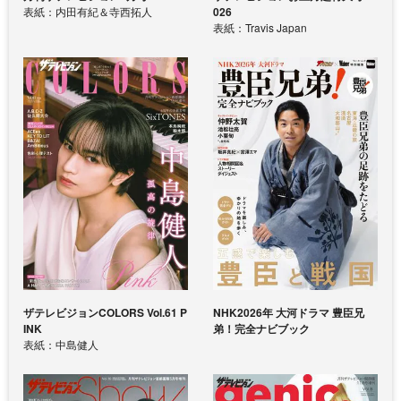
表紙：内田有紀＆寺西拓人
026
表紙：Travis Japan
ザテレビジョンCOLORS Vol.61 P
NHK2026年 大河ドラマ 豊臣兄
INK
弟！完全ナビブック
表紙：中島健人