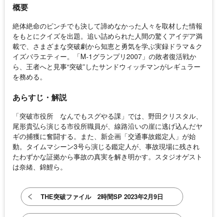
概要
絶体絶命のピンチでも決して諦めなかった人々を取材した情報
をもとにクイズを出題。追い詰められた人間の驚くアイデア満
載で、さまざまな突破劇から知恵と勇気を学ぶ実録ドラマ＆ク
イズバラエティー。「M-1グランプリ2007」の敗者復活戦か
ら、王者へと見事“突破”したサンドウィッチマンがレギュラー
を務める。
あらすじ・解説
「突破市役所 なんでもスグやる課」では、野田クリスタル、
尾形貴弘ら演じる市役所職員が、線路沿いの崖に逃げ込んだヤ
ギの捕獲に奮闘する。また、新企画「交通事故鑑定人」が始
動。タイムマシーン3号ら演じる鑑定人が、事故現場に残され
たわずかな証拠から事故の真実を解き明かす。スタジオゲスト
は奈緒、錦鯉ら。
THE突破ファイル 2時間SP 2023年2月9日