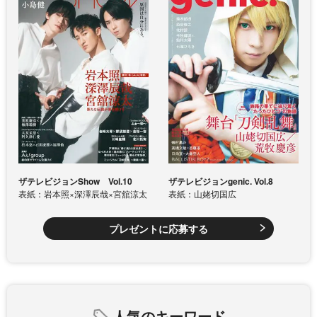
ザテレビジョンShow Vol.10
ザテレビジョンgenic. Vol.8
表紙：岩本照×深澤辰哉×宮舘涼太
表紙：山姥切国広
プレゼントに応募する
人気のキーワード