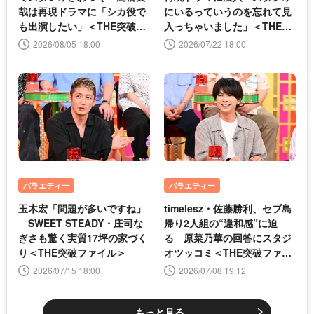
哉は再現ドラマに「シカ役で
にいるっていうのを忘れて見
も出演したい」＜THE突破フ
入っちゃいました」＜THE突
ァイル＞
破ファイル＞
2026/08/05 18:00
2026/07/22 18:00
バラエティー
バラエティー
玉木宏「問題が多いですね」
timelesz・佐藤勝利、セブ島
SWEET STEADY・庄司な
帰り2人組の“違和感”に迫
ぎさも驚く実質17坪の家づく
る 原菜乃華の回答にスタジ
り＜THE突破ファイル＞
オツッコミ＜THE突破ファイ
ル＞
2026/07/15 18:00
2026/07/08 19:12
もっと見る