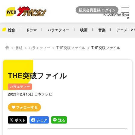
KADOKAWA Grou
KADOKAWA Grou
p
p
総合
ドラマ
バラエティー
映画
音楽
アニメ・2.
番組
バラエティー
THE突破ファイル
THE突破ファイル
THE突破ファイル
バラエティー
2023年2月16日 日本テレビ
ポスト
シェア
送る