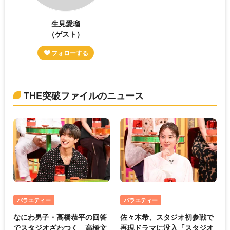
生見愛瑠
（ゲスト）
THE突破ファイルのニュース
バラエティー
バラエティー
なにわ男子・高橋恭平の回答
佐々木希、スタジオ初参戦で
でスタジオざわつく 高橋文
再現ドラマに没入「スタジオ