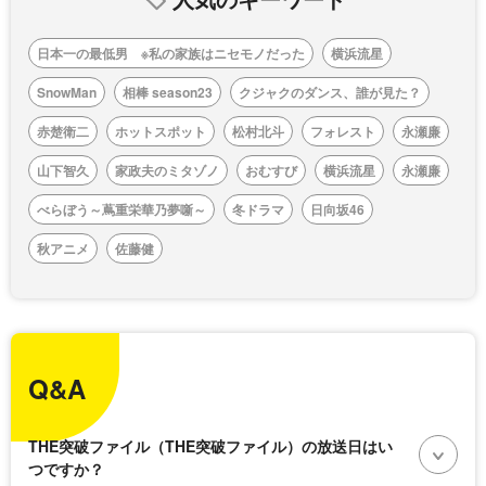
日本一の最低男 ※私の家族はニセモノだった
横浜流星
SnowMan
相棒 season23
クジャクのダンス、誰が見た？
赤楚衛二
ホットスポット
松村北斗
フォレスト
永瀬廉
山下智久
家政夫のミタゾノ
おむすび
横浜流星
永瀬廉
べらぼう～蔦重栄華乃夢噺～
冬ドラマ
日向坂46
秋アニメ
佐藤健
Q&A
THE突破ファイル（THE突破ファイル）の放送日はい
つですか？