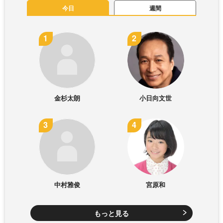
今日
週間
金杉太朗
小日向文世
中村雅俊
宮原和
もっと見る