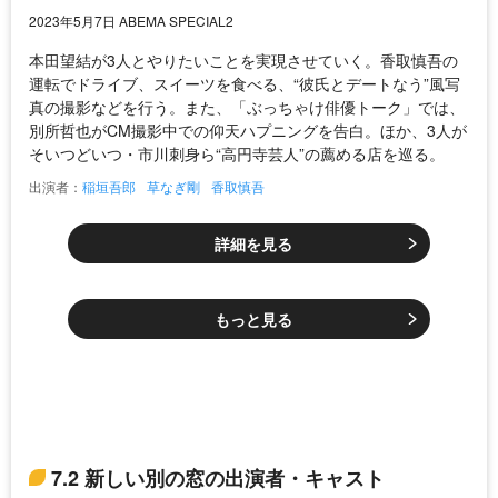
2023年5月7日 ABEMA SPECIAL2
本田望結が3人とやりたいことを実現させていく。香取慎吾の
運転でドライブ、スイーツを食べる、“彼氏とデートなう”風写
真の撮影などを行う。また、「ぶっちゃけ俳優トーク」では、
別所哲也がCM撮影中での仰天ハプニングを告白。ほか、3人が
そいつどいつ・市川刺身ら“高円寺芸人”の薦める店を巡る。
出演者：
稲垣吾郎
草なぎ剛
香取慎吾
詳細を見る
もっと見る
7.2 新しい別の窓の出演者・キャスト