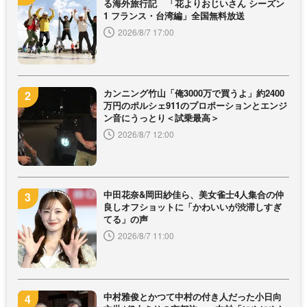
る海外旅行記 「花よりおじいさん シーズン
1 フランス・台湾編」全国無料放送
2026/8/7 17:00
カンニング竹山「俺3000万で買うよ」約2400
万円のポルシェ911のプロポーションとエンジ
ン音にうっとり＜試乗最高＞
2026/8/7 12:00
中田花奈&岡田紗佳ら、美女雀士4人集合の仲
良しオフショットに「かわいいが渋滞しすぎ
てる」の声
2026/8/7 11:00
中村雅俊とかつて中村の付き人だった小日向