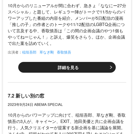
10月からのリニューアルが間に合わず、急きょ「ななにー27分
スペシャル」と題して、レギュラー陣がトークで11/5からのパ
ワーアップした番組の内容を紹介。メンバーが5日配信の漫画
「推しの子」の作者とのトークや11/12配信のLGBTQ企画につ
いて言及する中、香取慎吾は「この間の企画会議のやつ1個も
やってねーじゃん！」と訴え、爆笑をさらう。ほか、企画会議
で出た案を詰めていく。
出演者：
稲垣吾郎
草なぎ剛
香取慎吾
詳細を見る
7.2 新しい別の窓
2023年9月24日 ABEMA SPECIAL
10月からのパワーアップに向けて、稲垣吾郎、草なぎ剛、香取
慎吾の3人が、キャイ〜ン、EXIT、池田美優と共に企画会議を
行う。人気クリエイターが提案する新企画を基に議論を展開。
そんな中、稲垣がかつて友人に200万円を貸したエピソードを