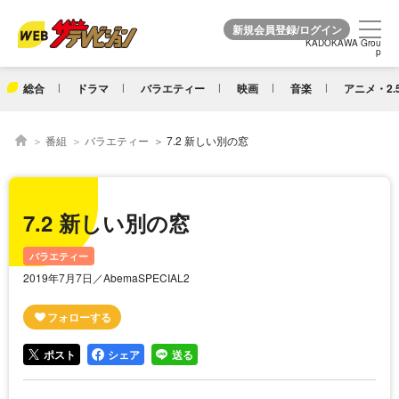
KADOKAWA Grou
KADOKAWA Grou
p
p
総合
ドラマ
バラエティー
映画
音楽
アニメ・2.
番組
バラエティー
7.2 新しい別の窓
7.2 新しい別の窓
バラエティー
2019年7月7日／AbemaSPECIAL2
ポスト
シェア
送る