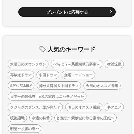
プレゼントに応募する
人気のキーワード
水曜日のダウンタウン
べらぼう～蔦重栄華乃夢噺～
横浜流星
再放送ドラマ
中国ドラマ
金曜ロードショー
SPY×FAMILY
海外＆韓国＆中国ドラマ
今日のオススメ番組
日本一の最低男 ※私の家族はニセモノだった
クジャクのダンス、誰が見た？
明日のオススメ番組
冬アニメ
呪術廻戦
今週の特番
如懿伝〜紫禁城に散る宿命の王妃〜
明蘭〜才媛の春〜