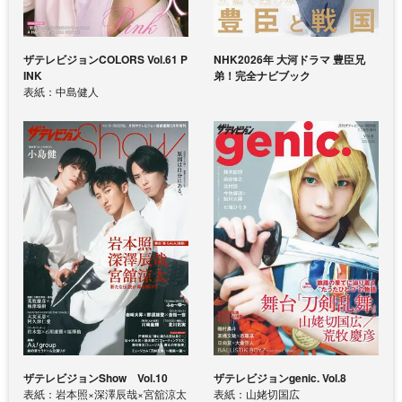
ザテレビジョンCOLORS Vol.61 P
NHK2026年 大河ドラマ 豊臣兄
INK
弟！完全ナビブック
表紙：中島健人
ザテレビジョンShow Vol.10
ザテレビジョンgenic. Vol.8
表紙：岩本照×深澤辰哉×宮舘涼太
表紙：山姥切国広