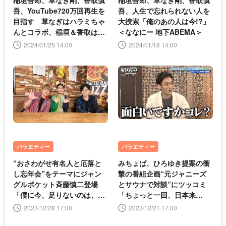
稲垣吾郎、草なぎ剛、香取慎
稲垣吾郎、草なぎ剛、香取慎
吾、YouTube720万回再生を
吾、人生で忘れられない人を
目指す 草なぎはハラミちゃ
大捜索「俺のあの人は今!?」
んとコラボ、稲垣＆香取は大
＜ななにー 地下ABEMA＞
食いにチャレンジ＜ななにー
2024/01/25 14:00
2024/01/18 14:00
地下ABEMA＞
バラエティー
バラエティー
“おさわがせ有名人と厄落と
みちょぱ、ひろゆき提案の衝
し忘年会”をテーマにジャン
撃の番組企画“元ジャニーズ
グルポケット斉藤慎二登場
とサウナで対談”にツッコミ
「僕に今、足りないのは、こ
「ちょっと一回、日本来
の3人かも」＜ななにー 地下
い！」＜ななにー 地下ABEM
2023/12/28 17:00
2023/12/21 17:00
ABEMA＞
A＞