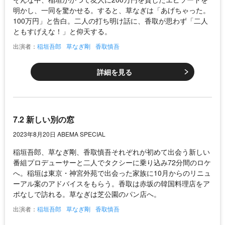
明かし、一同を驚かせる。すると、草なぎは「あげちゃった。
100万円」と告白。二人の打ち明け話に、香取が思わず「二人
ともすげえな！」と仰天する。
出演者：
稲垣吾郎
草なぎ剛
香取慎吾
詳細を見る
7.2 新しい別の窓
2023年8月20日 ABEMA SPECIAL
稲垣吾郎、草なぎ剛、香取慎吾それぞれが初めて出会う新しい
番組プロデューサーと二人でタクシーに乗り込み72分間のロケ
へ。稲垣は東京・神宮外苑で出会った家族に10月からのリニュ
ーアル案のアドバイスをもらう。香取は赤坂の韓国料理店をア
ポなしで訪れる。草なぎは芝公園のパン店へ。
出演者：
稲垣吾郎
草なぎ剛
香取慎吾