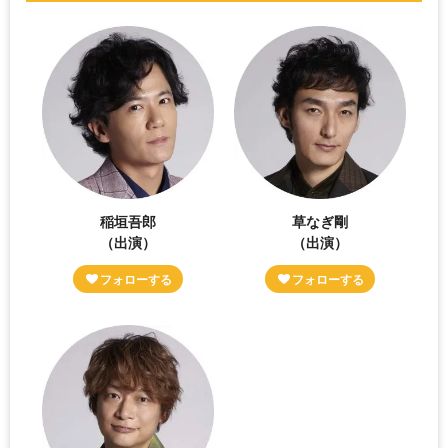
稲垣吾郎
草なぎ剛
（出演）
（出演）