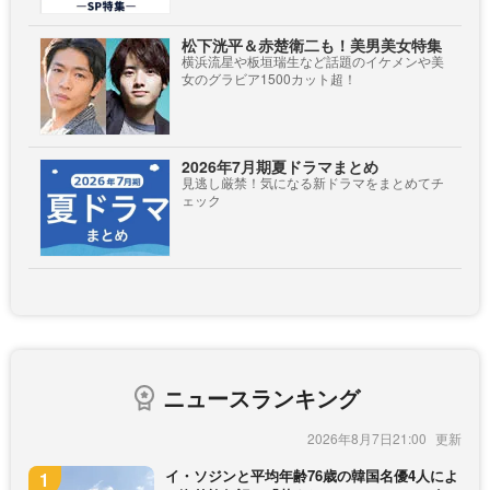
松下洸平＆赤楚衛二も！美男美女特集
横浜流星や板垣瑞生など話題のイケメンや美
女のグラビア1500カット超！
2026年7月期夏ドラマまとめ
見逃し厳禁！気になる新ドラマをまとめてチ
ェック
ニュースランキング
2026年8月7日21:00
イ・ソジンと平均年齢76歳の韓国名優4人によ