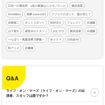
日本一の最低男 ※私の家族はニセモノだった
横浜流星
SnowMan
相棒 season23
クジャクのダンス、誰が見た？
赤楚衛二
ホットスポット
松村北斗
フォレスト
永瀬廉
山下智久
家政夫のミタゾノ
おむすび
横浜流星
永瀬廉
べらぼう～蔦重栄華乃夢噺～
冬ドラマ
日向坂46
秋アニメ
佐藤健
Q&A
ライフ・オン・マーズ（ライフ・オン・マーズ）の出
演者、スタッフは誰ですか？