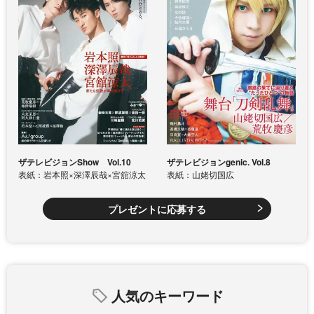
ザテレビジョンShow Vol.10
ザテレビジョンgenic. Vol.8
表紙：岩本照×深澤辰哉×宮舘涼太
表紙：山姥切国広
プレゼントに応募する
人気のキーワード