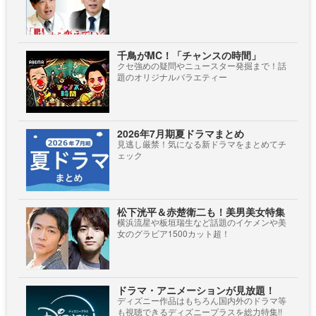
千鳥がMC！「チャンスの時間」
クセ強めの疑問やニュースター発掘まで！話
題のオリジナルバラエティー
2026年7月期夏ドラマまとめ
見逃し厳禁！気になる新ドラマをまとめてチ
ェック
松下洸平＆赤楚衛二も！美男美女特集
横浜流星や板垣瑞生など話題のイケメンや美
女のグラビア1500カット超！
ドラマ・アニメーションが見放題！
ディズニー作品はもちろん国内外のドラマ等
も視聴できるディズニープラスを総力特集!!