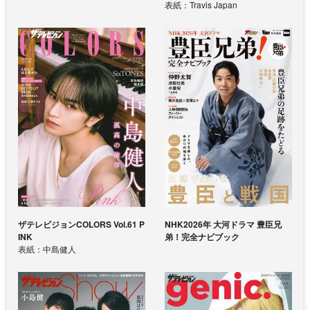
表紙：Travis Japan
ザテレビジョンCOLORS Vol.61 P
NHK2026年 大河ドラマ 豊臣兄
INK
弟！完全ナビブック
表紙：中島健人