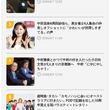
2026/8/7 12:00
中田花奈&岡田紗佳ら、美女雀士4人集合の仲
良しオフショットに「かわいいが渋滞しすぎ
てる」の声
2026/8/7 11:00
中村雅俊とかつて中村の付き人だった小日向
文世が2人きりの京都旅へ 中村「にやにやし
ちゃう」
2026/8/5 12:00
超特急･タカシ「カモノハシに会いにオースト
ラリアに行きたい」FODで記録を出した10周
年迎える冠バラエティ＜トレタリ＞