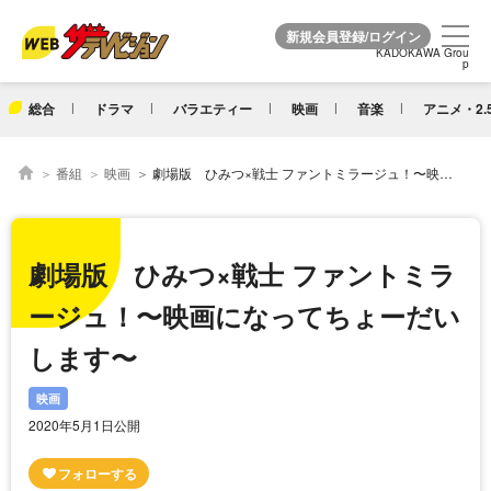
KADOKAWA Grou
KADOKAWA Grou
p
p
総合
ドラマ
バラエティー
映画
音楽
アニメ・2.
番組
映画
劇場版 ひみつ×戦士 ファントミラージュ！〜映画になってちょーだいします〜
劇場版 ひみつ×戦士 ファントミラ
ージュ！〜映画になってちょーだい
します〜
映画
2020年5月1日公開