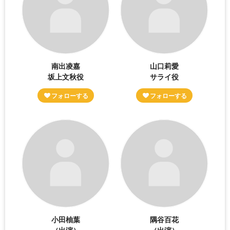
南出凌嘉
山口莉愛
坂上文秋役
サライ役
小田柚葉
隅谷百花
（出演）
（出演）