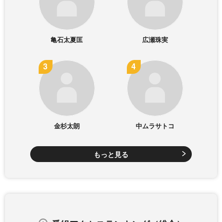
亀石太夏匡
広瀬珠実
金杉太朗
中ムラサトコ
もっと見る