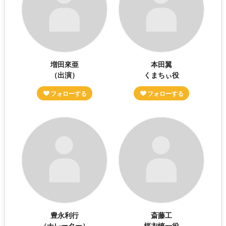
増田來亜
本田翼
（出演）
くまちぃ役
豊永利行
斎藤工
（ナレーター）
桜衣慎一役