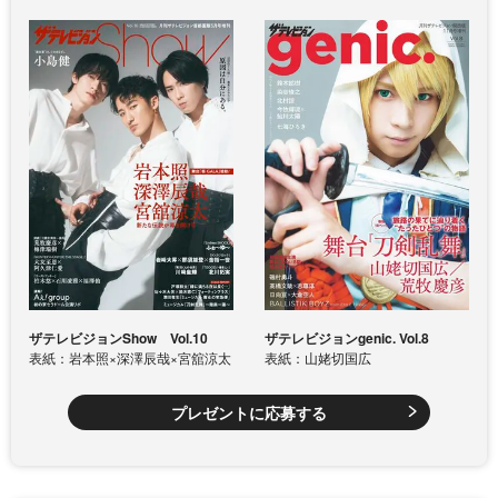
ザテレビジョンShow Vol.10
ザテレビジョンgenic. Vol.8
表紙：岩本照×深澤辰哉×宮舘涼太
表紙：山姥切国広
プレゼントに応募する