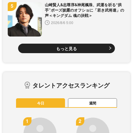
山崎賢人&志尊淳&神尾楓珠、武運を祈る“拱
手”ポーズ披露のオフショに「若き武将達」の
声＜キングダム 魂の決戦＞
2026/8/6 5:00
もっと見る
タレントアクセスランキング
今日
週間