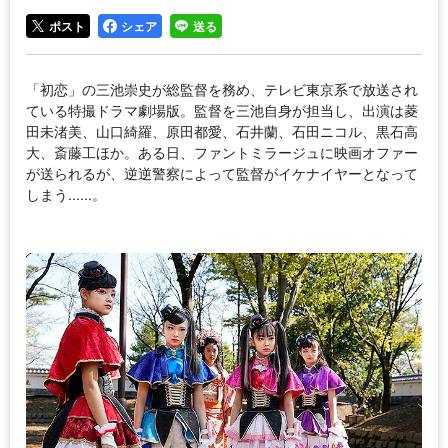
ポスト
シェア
送る
「初恋」の三池崇史が総監督を務め、テレビ東京系で放送され
ている特撮ドラマ劇場版。監督を三池自身が担当し、出演は菱
田未渚美、山口綺羅、原田都愛、石井蘭、石田ニコル、黒石高
大、斎藤工ほか。ある日、ファントミラージュに映画オファー
が送られるが、逆逆警察によって監督がイケナイヤーとなって
しまう......。