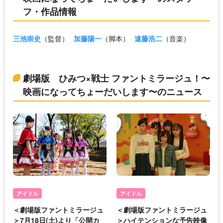
フ・作品情報
三池崇史
（監督）
加藤陽一
（脚本）
遠藤浩二
（音楽）
劇場版 ひみつ×戦士 ファントミラージュ！〜
映画になってちょーだいします〜のニュース
アイドル
アイドル
＜劇場版ファントミラージュ
＜劇場版ファントミラージュ
＞7月18日(土)より「公開カ
＞ハイテンションな予告映像