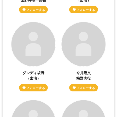
山野井龍一郎役
（出演）
ダンディ坂野
今井隆文
（出演）
梅野実役