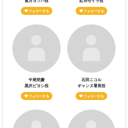
紫月ヨツバ役
紅羽セイラ役
中尾明慶
石田ニコル
黒沢ピヨシ役
ギャンヌ署長役