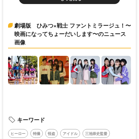
劇場版 ひみつ×戦士 ファントミラージュ！〜
映画になってちょーだいします〜のニュース
画像
キーワード
ヒーロー
特撮
怪盗
アイドル
三池崇史監督