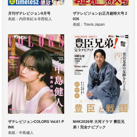
月刊ザテレビジョン9月号
ザテレビジョンお正月超特大号 2
表紙：内田有紀＆寺西拓人
026
表紙：Travis Japan
ザテレビジョンCOLORS Vol.61 P
NHK2026年 大河ドラマ 豊臣兄
INK
弟！完全ナビブック
表紙：中島健人