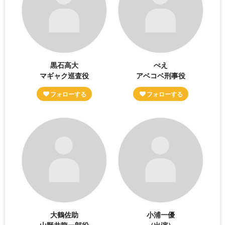
黒石高大
ぺえ
マギャク巡査役
アベコベ刑事役
大鶴佐助
小浦一優