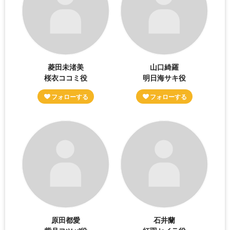
菱田未渚美
山口綺羅
桜衣ココミ役
明日海サキ役
原田都愛
石井蘭