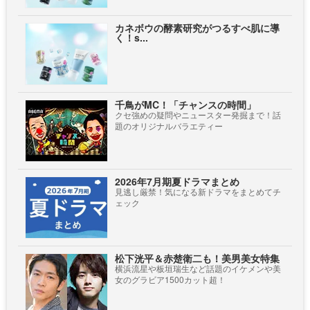
カネボウの酵素研究がつるすべ肌に導
く！s...
千鳥がMC！「チャンスの時間」
クセ強めの疑問やニュースター発掘まで！話
題のオリジナルバラエティー
2026年7月期夏ドラマまとめ
見逃し厳禁！気になる新ドラマをまとめてチ
ェック
松下洸平＆赤楚衛二も！美男美女特集
横浜流星や板垣瑞生など話題のイケメンや美
女のグラビア1500カット超！