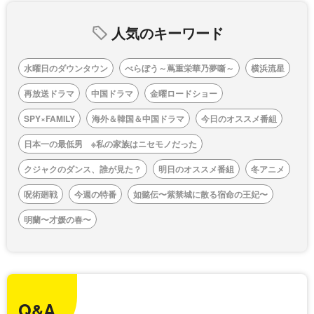
人気のキーワード
水曜日のダウンタウン
べらぼう～蔦重栄華乃夢噺～
横浜流星
再放送ドラマ
中国ドラマ
金曜ロードショー
SPY×FAMILY
海外＆韓国＆中国ドラマ
今日のオススメ番組
日本一の最低男 ※私の家族はニセモノだった
クジャクのダンス、誰が見た？
明日のオススメ番組
冬アニメ
呪術廻戦
今週の特番
如懿伝〜紫禁城に散る宿命の王妃〜
明蘭〜才媛の春〜
Q&A