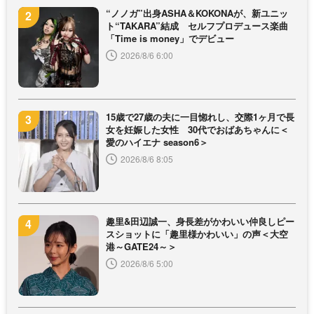
“ノノガ”出身ASHA＆KOKONAが、新ユニッ
ト“TAKARA”結成 セルフプロデュース楽曲
「Time is money」でデビュー
2026/8/6 6:00
15歳で27歳の夫に一目惚れし、交際1ヶ月で長
女を妊娠した女性 30代でおばあちゃんに＜
愛のハイエナ season6＞
2026/8/6 8:05
趣里&田辺誠一、身長差がかわいい仲良しピー
スショットに「趣里様かわいい」の声＜大空
港～GATE24～＞
2026/8/6 5:00