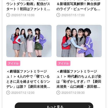
ウントダウン動画」配信がス
＆新場面写真解禁!! 舞台挨拶
タート！初回はファントミハ
のライブ・ビューイングも決
ートが登場
定
2020/07/18 10:00
2020/07/15 17:00
アイドル
アイドル
＜劇場版ファントミラージ
＜劇場版ファントミラージ
ュ！＞ 4人の中で「寝ている
ュ！＞ 時代劇のちょんまげ姿
ときに足を絡ませてくるツン
は「恥ずかしすぎ」!? 【菱田
デレ」は誰？【菱田未渚美・
未渚美・山口綺羅・原田都
山口綺羅・原田都愛・石井蘭
愛・石井蘭 インタビュー前
2020/07/12 12:00
2020/07/12 09:30
インタビュー後編】
編】
もっと見る