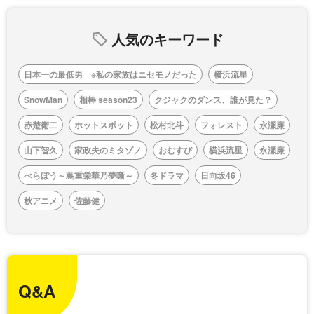
人気のキーワード
日本一の最低男 ※私の家族はニセモノだった
横浜流星
SnowMan
相棒 season23
クジャクのダンス、誰が見た？
赤楚衛二
ホットスポット
松村北斗
フォレスト
永瀬廉
山下智久
家政夫のミタゾノ
おむすび
横浜流星
永瀬廉
べらぼう～蔦重栄華乃夢噺～
冬ドラマ
日向坂46
秋アニメ
佐藤健
Q&A