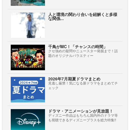
人と環境の関わり合いを紐解くと多様
な関係...
千鳥がMC！「チャンスの時間」
クセ強めの疑問やニュースター発掘まで！話
題のオリジナルバラエティー
2026年7月期夏ドラマまとめ
見逃し厳禁！気になる新ドラマをまとめてチ
ェック
ドラマ・アニメーションが見放題！
ディズニー作品はもちろん国内外のドラマ等
も視聴できるディズニープラスを総力特集!!