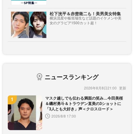
松下洸平＆赤楚衛二も！美男美女特集
横浜流星や板垣瑞生など話題のイケメンや美
女のグラビア1500カット超！
ニュースランキング
2026年8月8日21:00
マスク越しでも伝わる満面の笑み…今田美桜
＆磯村勇斗＆トラウデン直美の3ショットに
「3人とも大好き」声＜クロスロード＞
2026/8/8 17:00