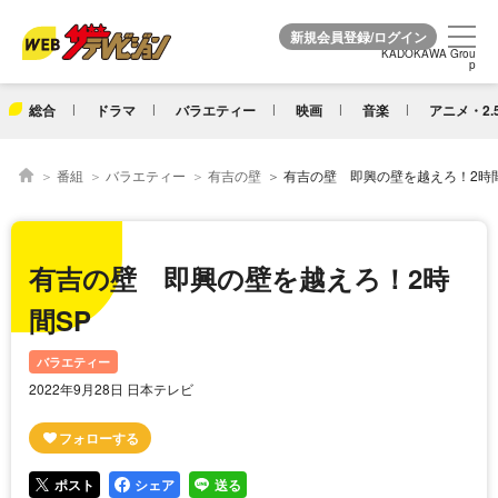
KADOKAWA Grou
KADOKAWA Grou
p
p
総合
ドラマ
バラエティー
映画
音楽
アニメ・2.
番組
バラエティー
有吉の壁
有吉の壁 即興の壁を越えろ！2時間
有吉の壁 即興の壁を越えろ！2時
間SP
バラエティー
2022年9月28日 日本テレビ
ポスト
シェア
送る