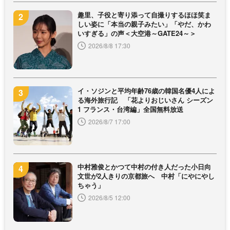
趣里、子役と寄り添って自撮りするほほ笑ま
しい姿に「本当の親子みたい」「やだ、かわ
いすぎる」の声＜大空港～GATE24～＞
2026/8/8 17:30
イ・ソジンと平均年齢76歳の韓国名優4人によ
る海外旅行記 「花よりおじいさん シーズン
1 フランス・台湾編」全国無料放送
2026/8/7 17:00
中村雅俊とかつて中村の付き人だった小日向
文世が2人きりの京都旅へ 中村「にやにやし
ちゃう」
2026/8/5 12:00