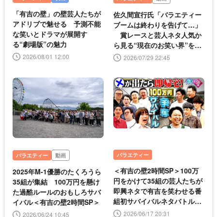
「有吉の壁」の壁芸人たちが
佐久間宣行氏「バラエティー
アドリブで魅せる 予測不能
ブームは終わりを告げて…」
な笑いとドラマが展開す
賞レースと芸人ネタ人気か
る“劇場版”の魅力
ら見る“現在のお笑い界”を分
析
2026/08/01 12:00
2026/07/29 22:45
バラエティー
バラエティー
動画
＜有吉の壁2時間SP＞100万
2025年M‐1優勝のたくろうら
円をかけて35組の芸人たちが
35組が集結 100万円を懸け
即興ネタで有吉を笑わせる番
た過酷ルールのおもしろサバ
組初サバイバルネタバトル開
イバル＜有吉の壁2時間SP＞
催
2026/06/17 20:31
2026/06/24 10:45