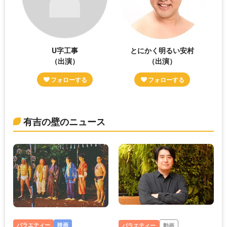
U字工事
とにかく明るい安村
（出演）
（出演）
有吉の壁のニュース
バラエティー
映画
バラエティー
動画