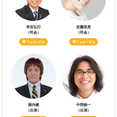
有吉弘行
佐藤栞里
（司会）
（司会）
堀内健
中岡創一
（出演）
（出演）