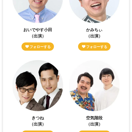
おいでやす小田
かみちぃ
（出演）
（出演）
きつね
空気階段
（出演）
（出演）