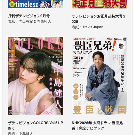
月刊ザテレビジョン9月号
ザテレビジョンお正月超特大号 2
表紙：内田有紀＆寺西拓人
026
表紙：Travis Japan
ザテレビジョンCOLORS Vol.61 P
NHK2026年 大河ドラマ 豊臣兄
INK
弟！完全ナビブック
表紙：中島健人