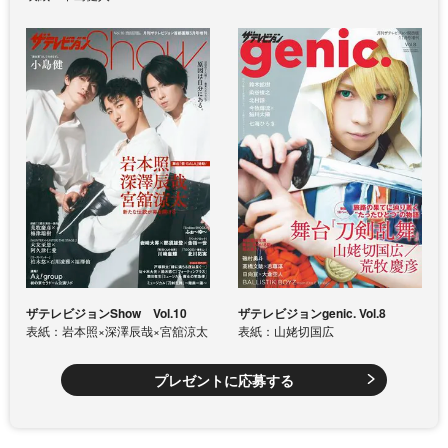
ザテレビジョンShow Vol.10
ザテレビジョンgenic. Vol.8
表紙：岩本照×深澤辰哉×宮舘涼太
表紙：山姥切国広
プレゼントに応募する