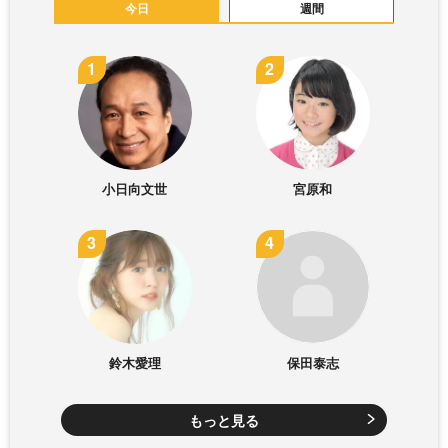
今日
週間
小日向文世
宮原和
鈴木愛理
保田泰志
もっと見る