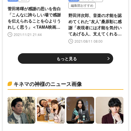
編集部おすすめ
菅田将暉が感謝の思いを告白
「こんなに誇らしい場で感謝
野田洋次郎、音楽の才能を認
を伝えられることを心よりう
めてくれた“友人”桑原彰に感
れしく思う」＜TAMA映画賞
謝「表現者には才能を気付い
＞
てあげる人、支えてくれる人
2021/11/21 21:44
が必要なんだなと」＜Intervi
2021/08/11 08:00
ew＞
もっと見る
キネマの神様のニュース画像