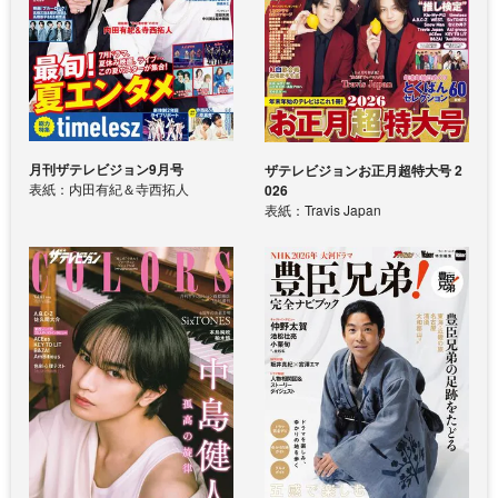
月刊ザテレビジョン9月号
ザテレビジョンお正月超特大号 2
表紙：内田有紀＆寺西拓人
026
表紙：Travis Japan