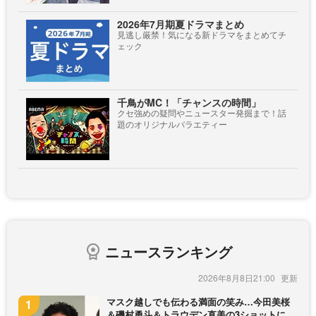
2026年7月期夏ドラマまとめ
見逃し厳禁！気になる新ドラマをまとめてチ
ェック
千鳥がMC！「チャンスの時間」
クセ強めの疑問やニュースター発掘まで！話
題のオリジナルバラエティー
ニュースランキング
2026年8月8日21:00
マスク越しでも伝わる満面の笑み…今田美桜
＆磯村勇斗＆トラウデン直美の3ショットに