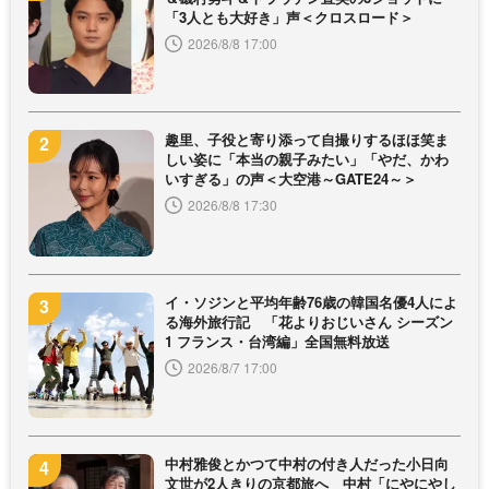
「3人とも大好き」声＜クロスロード＞
2026/8/8 17:00
趣里、子役と寄り添って自撮りするほほ笑ま
しい姿に「本当の親子みたい」「やだ、かわ
いすぎる」の声＜大空港～GATE24～＞
2026/8/8 17:30
イ・ソジンと平均年齢76歳の韓国名優4人によ
る海外旅行記 「花よりおじいさん シーズン
1 フランス・台湾編」全国無料放送
2026/8/7 17:00
中村雅俊とかつて中村の付き人だった小日向
文世が2人きりの京都旅へ 中村「にやにやし