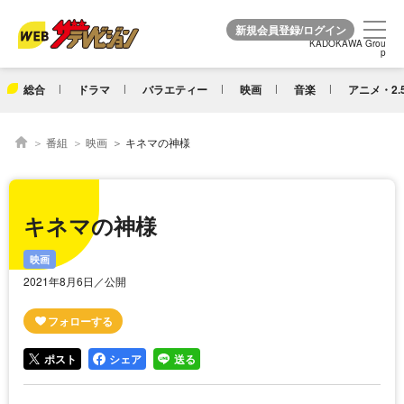
KADOKAWA Grou
KADOKAWA Grou
p
p
総合
ドラマ
バラエティー
映画
音楽
アニメ・2.
番組
映画
キネマの神様
キネマの神様
映画
2021年8月6日／公開
ポスト
シェア
送る