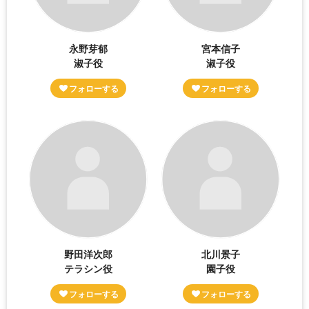
永野芽郁
宮本信子
淑子役
淑子役
野田洋次郎
北川景子
テラシン役
園子役