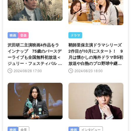
映画
音楽
ドラマ
沢田研二主演映画4作品をラ
鞘師里保主演ドラマシリーズ
インナップ 75歳のバースデ
2作目が10月にスタート！ 9
ーライブも全国無料初放送＜
月は懐かしの海外ドラマBS初
ジュリー・フェスティバル 沢
放送や白熱のプロ野球中継
田研二特集＞
を！
2024/08/28 17:00
2024/08/23 18:00
映画
会見
映画
インタビュー