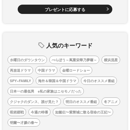
プレゼントに応募する
人気のキーワード
水曜日のダウンタウン
べらぼう～蔦重栄華乃夢噺～
横浜流星
再放送ドラマ
中国ドラマ
金曜ロードショー
SPY×FAMILY
海外＆韓国＆中国ドラマ
今日のオススメ番組
日本一の最低男 ※私の家族はニセモノだった
クジャクのダンス、誰が見た？
明日のオススメ番組
冬アニメ
呪術廻戦
今週の特番
如懿伝〜紫禁城に散る宿命の王妃〜
明蘭〜才媛の春〜