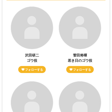
沢田研二
菅田将暉
ゴウ役
若き日のゴウ役