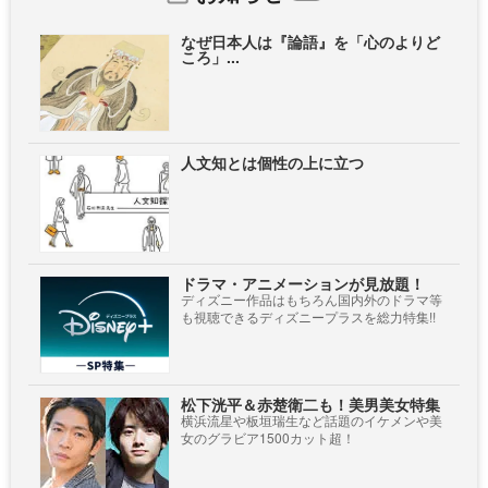
なぜ日本人は『論語』を「心のよりど
ころ」...
人文知とは個性の上に立つ
ドラマ・アニメーションが見放題！
ディズニー作品はもちろん国内外のドラマ等
も視聴できるディズニープラスを総力特集!!
松下洸平＆赤楚衛二も！美男美女特集
横浜流星や板垣瑞生など話題のイケメンや美
女のグラビア1500カット超！