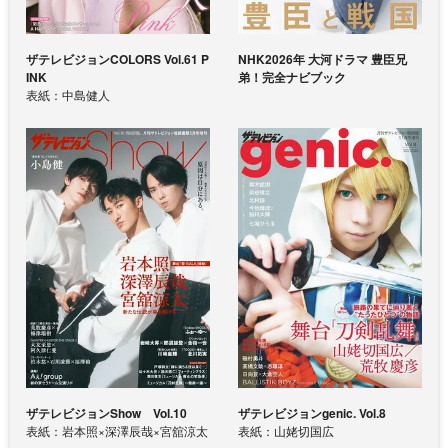
ザテレビジョンCOLORS Vol.61 P
NHK2026年 大河ドラマ 豊臣兄
INK
弟！完全ナビブック
表紙：中島健人
ザテレビジョンShow Vol.10
ザテレビジョンgenic. Vol.8
表紙：岩本照×深澤辰哉×宮舘涼太
表紙：山姥切国広