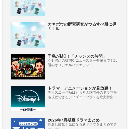
カネボウの酵素研究がつるすべ肌に導
く！s...
千鳥がMC！「チャンスの時間」
クセ強めの疑問やニュースター発掘まで！話
題のオリジナルバラエティー
ドラマ・アニメーションが見放題！
ディズニー作品はもちろん国内外のドラマ等
も視聴できるディズニープラスを総力特集!!
2026年7月期夏ドラマまとめ
見逃し厳禁！気になる新ドラマをまとめてチ
ェック