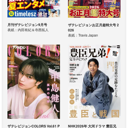
月刊ザテレビジョン9月号
ザテレビジョンお正月超特大号 2
表紙：内田有紀＆寺西拓人
026
表紙：Travis Japan
ザテレビジョンCOLORS Vol.61 P
NHK2026年 大河ドラマ 豊臣兄