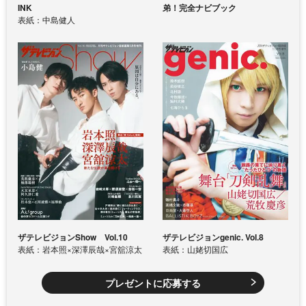
INK
弟！完全ナビブック
表紙：中島健人
ザテレビジョンShow Vol.10
ザテレビジョンgenic. Vol.8
表紙：岩本照×深澤辰哉×宮舘涼太
表紙：山姥切国広
プレゼントに応募する