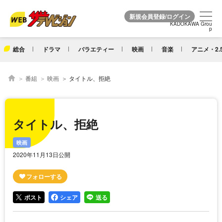
KADOKAWA Grou
KADOKAWA Grou
p
p
総合
ドラマ
バラエティー
映画
音楽
アニメ・2.
番組
映画
タイトル、拒絶
タイトル、拒絶
映画
2020年11月13日公開
ポスト
シェア
送る