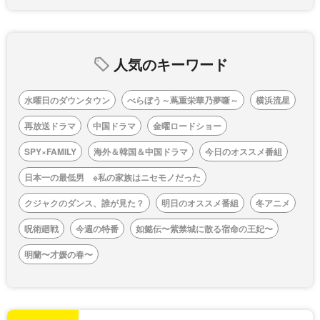
人気のキーワード
水曜日のダウンタウン
べらぼう～蔦重栄華乃夢噺～
横浜流星
再放送ドラマ
中国ドラマ
金曜ロードショー
SPY×FAMILY
海外＆韓国＆中国ドラマ
今日のオススメ番組
日本一の最低男 ※私の家族はニセモノだった
クジャクのダンス、誰が見た？
明日のオススメ番組
冬アニメ
呪術廻戦
今週の特番
如懿伝〜紫禁城に散る宿命の王妃〜
明蘭〜才媛の春〜