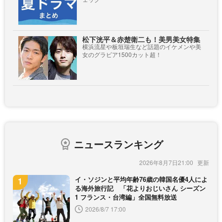
松下洸平＆赤楚衛二も！美男美女特集
横浜流星や板垣瑞生など話題のイケメンや美
女のグラビア1500カット超！
ニュースランキング
2026年8月7日21:00
イ・ソジンと平均年齢76歳の韓国名優4人によ
る海外旅行記 「花よりおじいさん シーズン
1 フランス・台湾編」全国無料放送
2026/8/7 17:00