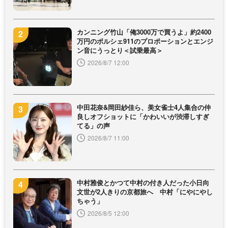
カンニング竹山「俺3000万で買うよ」約2400
万円のポルシェ911のプロポーションとエンジ
ン音にうっとり＜試乗最高＞
2026/8/7 12:00
中田花奈&岡田紗佳ら、美女雀士4人集合の仲
良しオフショットに「かわいいが渋滞しすぎ
てる」の声
2026/8/7 11:00
中村雅俊とかつて中村の付き人だった小日向
文世が2人きりの京都旅へ 中村「にやにやし
ちゃう」
2026/8/5 12:00