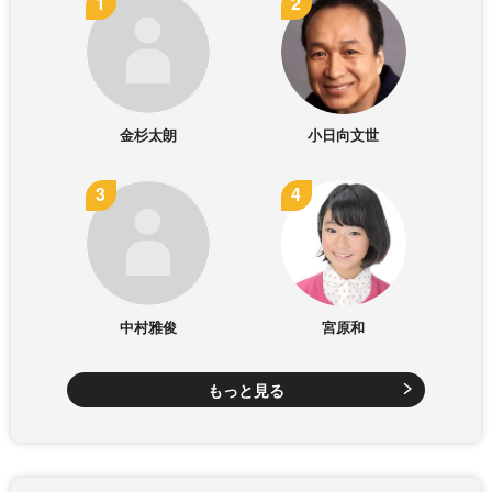
金杉太朗
小日向文世
中村雅俊
宮原和
もっと見る