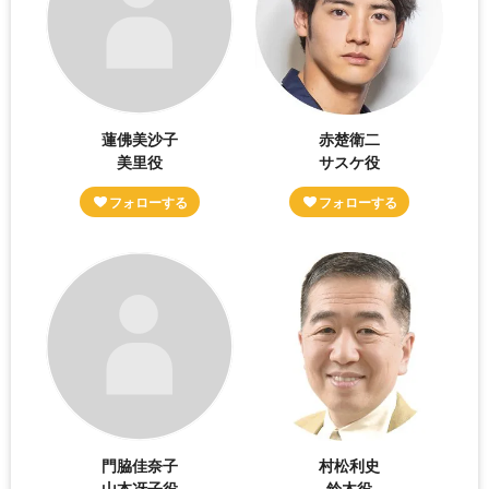
蓮佛美沙子
赤楚衛二
美里役
サスケ役
門脇佳奈子
村松利史
山本冴子役
鈴木役