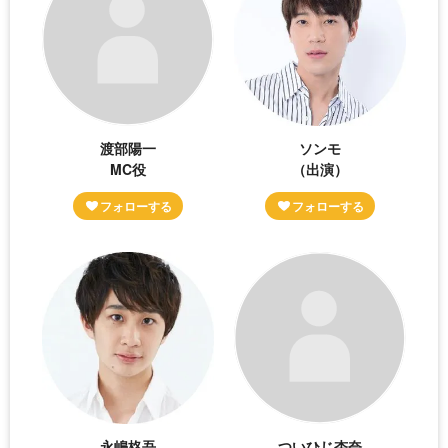
渡部陽一
ソンモ
MC役
（出演）
永嶋柊吾
ついひじ杏奈