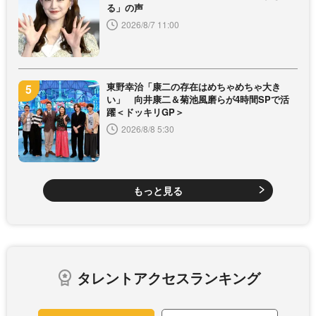
る」の声
2026/8/7 11:00
東野幸治「康二の存在はめちゃめちゃ大き
い」 向井康二＆菊池風磨らが4時間SPで活
躍＜ドッキリGP＞
2026/8/8 5:30
もっと見る
タレントアクセスランキング