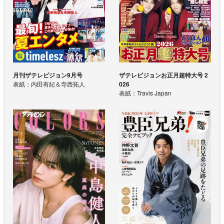
月刊ザテレビジョン9月号
ザテレビジョンお正月超特大号 2
表紙：内田有紀＆寺西拓人
026
表紙：Travis Japan