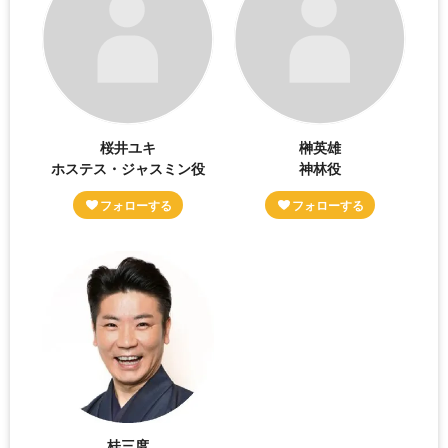
桜井ユキ
榊英雄
ホステス・ジャスミン役
神林役
桂三度