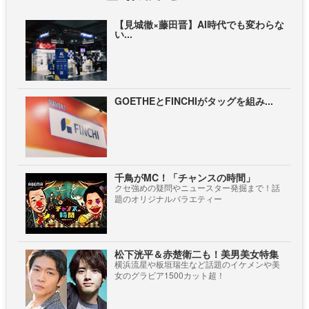
【見城徹×藤田晋】AI時代でも変わらな
い...
GOETHEとFINCHIがタッグを組み...
千鳥がMC！「チャンスの時間」
クセ強めの疑問やニュースター発掘まで！話
題のオリジナルバラエティー
松下洸平＆赤楚衛二も！美男美女特集
横浜流星や板垣瑞生など話題のイケメンや美
女のグラビア1500カット超！