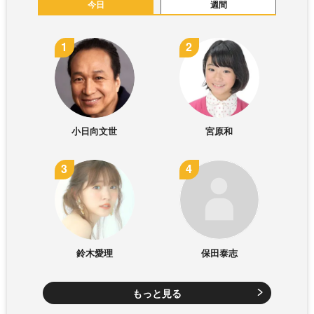
今日
週間
小日向文世
宮原和
鈴木愛理
保田泰志
もっと見る