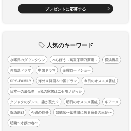
プレゼントに応募する
人気のキーワード
水曜日のダウンタウン
べらぼう～蔦重栄華乃夢噺～
横浜流星
再放送ドラマ
中国ドラマ
金曜ロードショー
SPY×FAMILY
海外＆韓国＆中国ドラマ
今日のオススメ番組
日本一の最低男 ※私の家族はニセモノだった
クジャクのダンス、誰が見た？
明日のオススメ番組
冬アニメ
呪術廻戦
今週の特番
如懿伝〜紫禁城に散る宿命の王妃〜
明蘭〜才媛の春〜