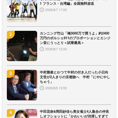
1 フランス・台湾編」全国無料放送
2026/8/7 17:00
カンニング竹山「俺3000万で買うよ」約2400
万円のポルシェ911のプロポーションとエンジ
ン音にうっとり＜試乗最高＞
2026/8/7 12:00
中村雅俊とかつて中村の付き人だった小日向
文世が2人きりの京都旅へ 中村「にやにやし
ちゃう」
2026/8/5 12:00
中田花奈&岡田紗佳ら美女雀士4人集合の仲良
しオフショットに「かわいいが渋滞しすぎて