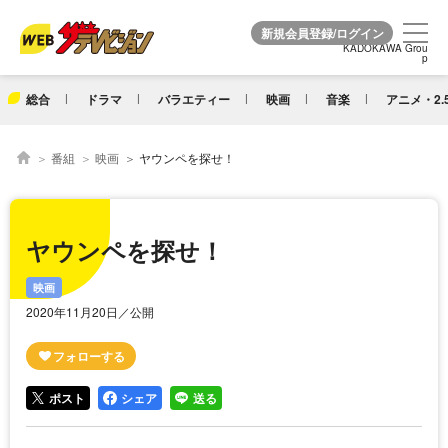
KADOKAWA Grou
KADOKAWA Grou
p
p
総合
ドラマ
バラエティー
映画
音楽
アニメ・2.
番組
映画
ヤウンペを探せ！
ヤウンペを探せ！
映画
2020年11月20日／公開
ポスト
シェア
送る