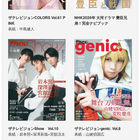
ザテレビジョンCOLORS Vol.61 P
NHK2026年 大河ドラマ 豊臣兄
INK
弟！完全ナビブック
表紙：中島健人
ザテレビジョンShow Vol.10
ザテレビジョンgenic. Vol.8
表紙：岩本照×深澤辰哉×宮舘涼太
表紙：山姥切国広