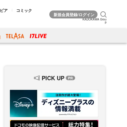
ビア
コミック
KADOKAWA Grou
p
PICK UP