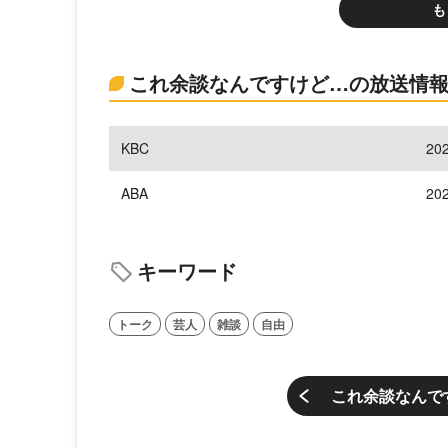
も
これ余談なんですけど…の放送情
KBC
20
ABA
20
キーワード
トーク
芸人
雑談
自由
これ余談なんで