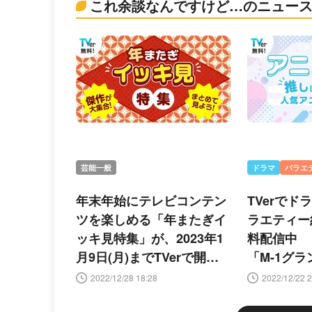
これ余談なんですけど…のニュー
芸能一般
ドラマ
バラエ
年末年始にテレビコンテン
TVerで
ツを楽しめる「年またぎイ
ラエティー
ッキ見特集」が、2023年1
料配信中 
月9日(月)までTVerで開催
「M-1グラ
中
ども
2022/12/28 18:28
2022/12/22 2