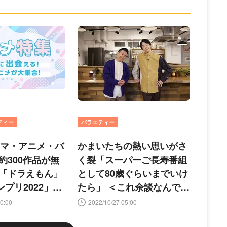
ス
ティー
バラエティー
ドラマ・アニメ・バ
かまいたちの熱い思いがさ
約300作品が無
く裂「スーパーご長寿番組
「ドラえもん」
として80歳ぐらいまでいけ
ンプリ2022」な
たら」 ＜これ余談なんです
けど…＞
0:00
2022/10/27 05:00