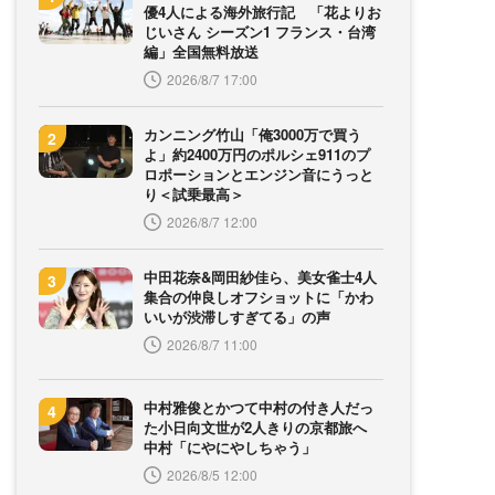
優4人による海外旅行記 「花よりお
じいさん シーズン1 フランス・台湾
編」全国無料放送
2026/8/7 17:00
カンニング竹山「俺3000万で買う
よ」約2400万円のポルシェ911のプ
ロポーションとエンジン音にうっと
り＜試乗最高＞
2026/8/7 12:00
中田花奈&岡田紗佳ら、美女雀士4人
集合の仲良しオフショットに「かわ
いいが渋滞しすぎてる」の声
2026/8/7 11:00
中村雅俊とかつて中村の付き人だっ
た小日向文世が2人きりの京都旅へ
中村「にやにやしちゃう」
2026/8/5 12:00