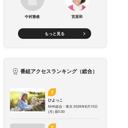
中村雅俊
宮原和
もっと見る
番組アクセスランキング（総合）
ひよっこ
NHK総合・東京 2026年8月10日
(月) 昼0:30