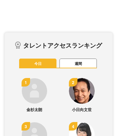
タレントアクセスランキング
今日
週間
金杉太朗
小日向文世