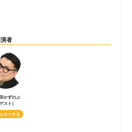
出演者
田かずのぶ
ゲスト）