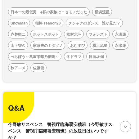
日本一の最低男 ※私の家族はニセモノだった
横浜流星
SnowMan
相棒 season23
クジャクのダンス、誰が見た？
赤楚衛二
ホットスポット
松村北斗
フォレスト
永瀬廉
山下智久
家政夫のミタゾノ
おむすび
横浜流星
永瀬廉
べらぼう～蔦重栄華乃夢噺～
冬ドラマ
日向坂46
秋アニメ
佐藤健
Q&A
今野敏サスペンス 警視庁臨海署安積班（今野敏サス
ペンス 警視庁臨海署安積班）の放送日はいつです
か？