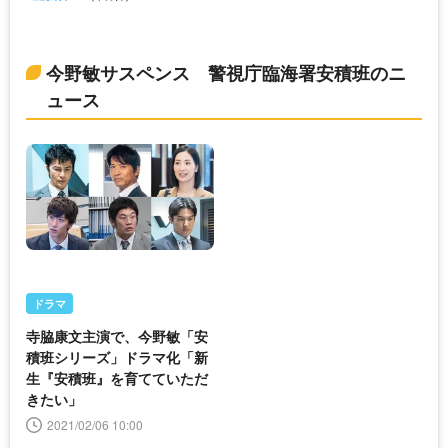
今野敏サスペンス 警視庁臨海署安積班のニ
ュース
ドラマ
寺脇康文主演で、今野敏「安
積班シリーズ」ドラマ化「新
生『安積班』を育てていただ
きたい」
2021/02/06 10:00