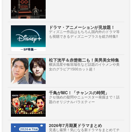
ドラマ・アニメーションが見放題！
ディズニー作品はもちろん国内外のドラマ等
も視聴できるディズニープラスを総力特集!!
松下洸平＆赤楚衛二も！美男美女特集
横浜流星や板垣瑞生など話題のイケメンや美
女のグラビア1500カット超！
千鳥がMC！「チャンスの時間」
クセ強めの疑問やニュースター発掘まで！話
題のオリジナルバラエティー
2026年7月期夏ドラマまとめ
見逃し厳禁！気になる新ドラマをまとめてチ