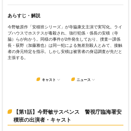
あらすじ・解説
今野敏原作「安積班シリーズ」が寺脇康文主演で実写化。ライ
ブハウスでホステスが毒殺され、強行犯係・係長の安積（寺
脇）らが向かう。同様の事件が2件発生しており、捜査一課係
長・荻野（加藤雅也）は同一犯による無差別殺人とみて、接触
者の身元特定を指示。しかし安積は被害者の身辺調査が先だと
主張する。
キャスト
ニュース
【第1話】今野敏サスペンス 警視庁臨海署安
積班の出演者・キャスト