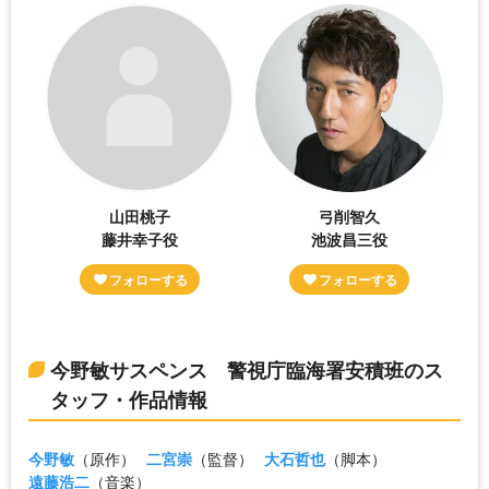
山田桃子
弓削智久
藤井幸子役
池波昌三役
今野敏サスペンス 警視庁臨海署安積班のス
タッフ・作品情報
今野敏
（原作）
二宮崇
（監督）
大石哲也
（脚本）
遠藤浩二
（音楽）