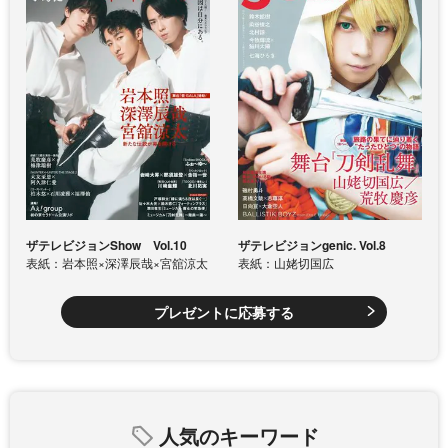
ザテレビジョンShow Vol.10
ザテレビジョンgenic. Vol.8
表紙：岩本照×深澤辰哉×宮舘涼太
表紙：山姥切国広
プレゼントに応募する
人気のキーワード