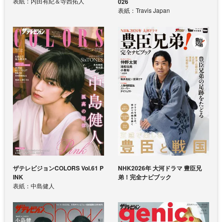
表紙：内田有紀＆寺西拓人
026
表紙：Travis Japan
ザテレビジョンCOLORS Vol.61 P
NHK2026年 大河ドラマ 豊臣兄
INK
弟！完全ナビブック
表紙：中島健人