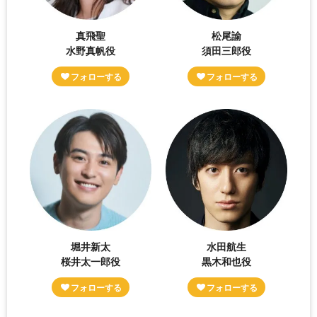
真飛聖
松尾諭
水野真帆役
須田三郎役
堀井新太
水田航生
桜井太一郎役
黒木和也役