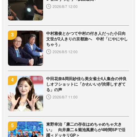
2026/8/7 12:00
中村雅俊とかつて中村の付き人だった小日向
文世が2人きりの京都旅へ 中村「にやにやし
ちゃう」
2026/8/5 12:00
中田花奈&岡田紗佳ら美女雀士4人集合の仲良
しオフショットに「かわいいが渋滞しすぎて
る」の声
2026/8/7 11:00
東野幸治「康二の存在はめちゃめちゃ大き
い」 向井康二＆菊池風磨らが4時間SPで活
躍＜ドッキリGP＞