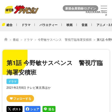
KADOKAWA Grou
KADOKAWA Grou
p
p
総合
ドラマ
バラエティー
映画
音楽
アニメ・2.
番組
ドラマ
今野敏サスペンス 警視庁臨海署安積班
第1話 今
第1話 今野敏サスペンス 警視庁臨
海署安積班
ドラマ
2021年2月8日 テレビ東京系ほか
ポスト
シェア
送る