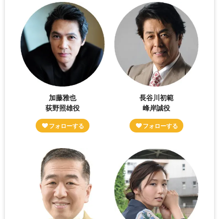
加藤雅也
長谷川初範
荻野照雄役
峰岸誠役