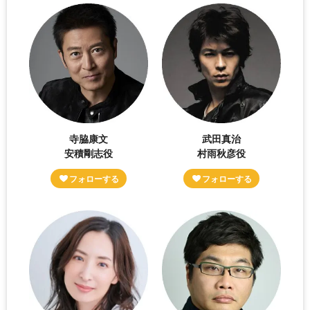
寺脇康文
武田真治
安積剛志役
村雨秋彦役