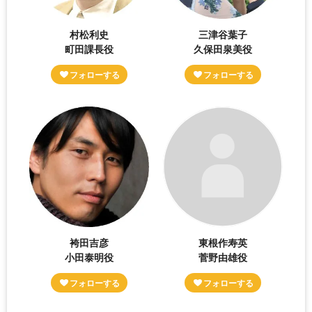
村松利史
三津谷葉子
町田課長役
久保田泉美役
袴田吉彦
東根作寿英
小田泰明役
菅野由雄役