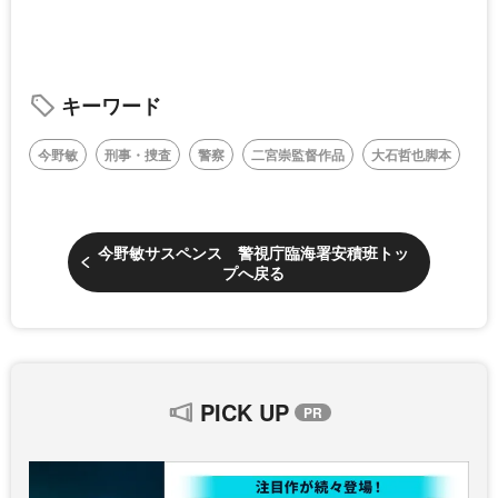
キーワード
今野敏
刑事・捜査
警察
二宮崇監督作品
大石哲也脚本
今野敏サスペンス 警視庁臨海署安積班トッ
プへ戻る
PICK UP