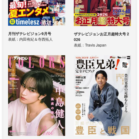
月刊ザテレビジョン9月号
ザテレビジョンお正月超特大号 2
表紙：内田有紀＆寺西拓人
026
表紙：Travis Japan