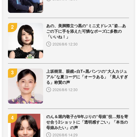
あの、美脚際立つ黒の“ミニ丈ドレス”姿…あ
ごの下に手を添えた可憐なポーズに多数の
「いいね！」
2026/8/6 12:30
上坂樹里、眼鏡×白T×黒パンツの“大人カジュ
アル”な夏コーデに「オーラある」「美人すぎ
る」称賛の声
2026/8/6 12:30
のん＆堀内敬子が8年ぶりの“母娘”役…頬を寄
せ合う2ショットに「透明感すごい」「本当の
母娘みたい」の声
2026/8/6 14:29