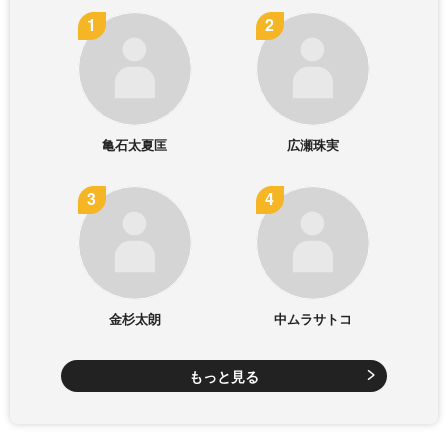
亀石太夏匡
広瀬珠実
金杉太朗
中ムラサトコ
もっと見る