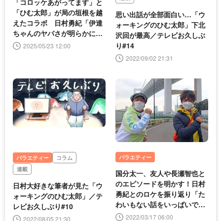
「コロッケあがってます」と
「ひむ太郎」が局の垣根を越
思い出話が全部面白い…「ウ
えたコラボ 日村勇紀「伊達
ォーキングのひむ太郎」下北
ちゃんのヤバさが明らかに
沢回が最高／テレビお久しぶ
(笑)」
り#14
2025/05/23 12:00
2022/09/02 21:31
バラエティー
バラエティー
コラム
連載
国分太一、友人や長瀬智也と
のエピソードを明かす！日村
日村大好きな筆者が見た「ウ
勇紀とのロケを振り返り「た
ォーキングのひむ太郎」／テ
わいもない話をいっぱいでき
レビお久しぶり#10
て楽しかった」＜ウォーキン
2022/03/17 06:00
2022/08/05 21:30