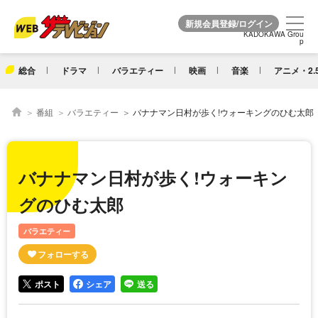
KADOKAWA Grou
KADOKAWA Grou
p
p
総合
ドラマ
バラエティー
映画
音楽
アニメ・2.
番組
バラエティー
バナナマン日村が歩く!ウォーキングのひむ太郎
バナナマン日村が歩く!ウォーキン
グのひむ太郎
バラエティー
ポスト
シェア
送る