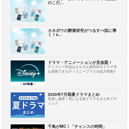
のこだ...
カネボウの酵素研究がつるすべ肌に導
く！s...
ドラマ・アニメーションが見放題！
ディズニー作品はもちろん国内外のドラマ等
も視聴できるディズニープラスを総力特集!!
2026年7月期夏ドラマまとめ
見逃し厳禁！気になる新ドラマをまとめてチ
ェック
千鳥がMC！「チャンスの時間」