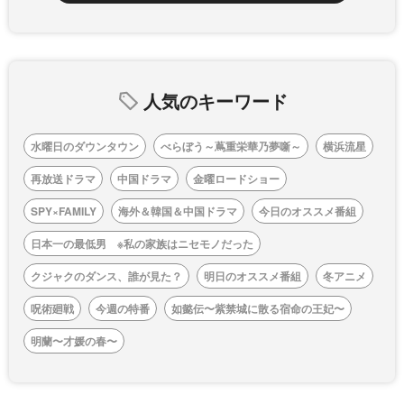
人気のキーワード
水曜日のダウンタウン
べらぼう～蔦重栄華乃夢噺～
横浜流星
再放送ドラマ
中国ドラマ
金曜ロードショー
SPY×FAMILY
海外＆韓国＆中国ドラマ
今日のオススメ番組
日本一の最低男 ※私の家族はニセモノだった
クジャクのダンス、誰が見た？
明日のオススメ番組
冬アニメ
呪術廻戦
今週の特番
如懿伝〜紫禁城に散る宿命の王妃〜
明蘭〜才媛の春〜