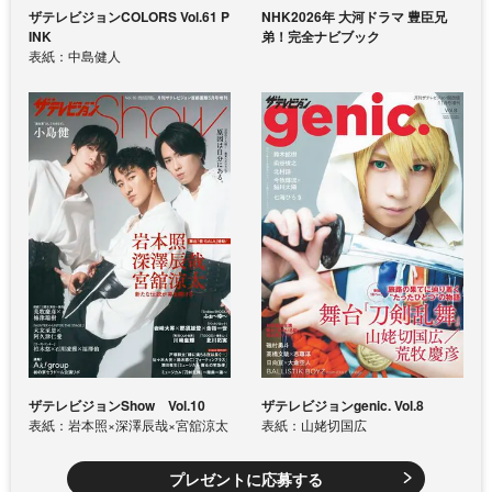
ザテレビジョンCOLORS Vol.61 P
NHK2026年 大河ドラマ 豊臣兄
INK
弟！完全ナビブック
表紙：中島健人
ザテレビジョンShow Vol.10
ザテレビジョンgenic. Vol.8
表紙：岩本照×深澤辰哉×宮舘涼太
表紙：山姥切国広
プレゼントに応募する