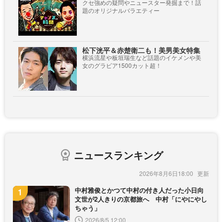
クセ強めの疑問やニュースター発掘まで！話
題のオリジナルバラエティー
松下洸平＆赤楚衛二も！美男美女特集
横浜流星や板垣瑞生など話題のイケメンや美
女のグラビア1500カット超！
ニュースランキング
2026年8月6日18:00
中村雅俊とかつて中村の付き人だった小日向
文世が2人きりの京都旅へ 中村「にやにやし
ちゃう」
2026/8/5 12:00