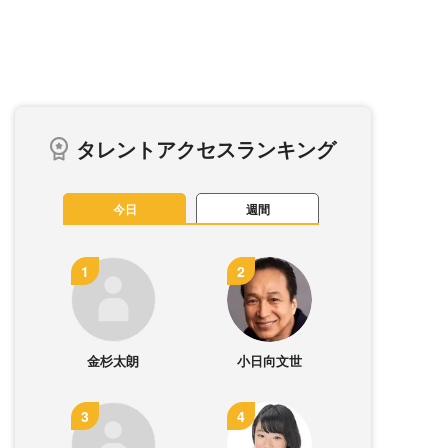
タレントアクセスランキング
今日
週間
金杉太朗
小日向文世