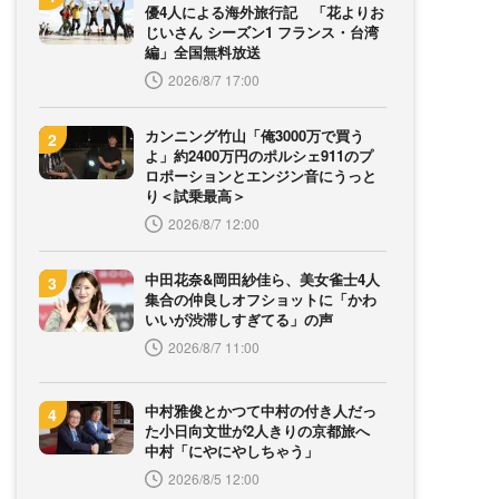
優4人による海外旅行記 「花よりお
じいさん シーズン1 フランス・台湾
編」全国無料放送
2026/8/7 17:00
カンニング竹山「俺3000万で買う
よ」約2400万円のポルシェ911のプ
ロポーションとエンジン音にうっと
り＜試乗最高＞
2026/8/7 12:00
中田花奈&岡田紗佳ら、美女雀士4人
集合の仲良しオフショットに「かわ
いいが渋滞しすぎてる」の声
2026/8/7 11:00
中村雅俊とかつて中村の付き人だっ
た小日向文世が2人きりの京都旅へ
中村「にやにやしちゃう」
2026/8/5 12:00