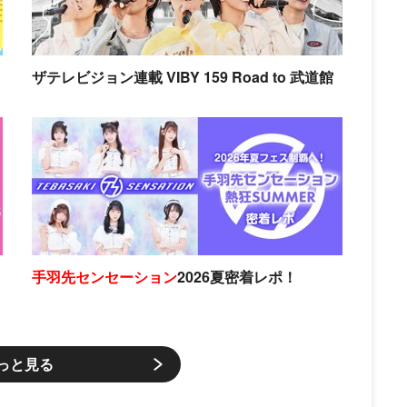
ザテレビジョン連載 VIBY 159 Road to 武道館
手羽先センセーション
2026夏密着レポ！
っと見る