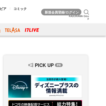
ビア
コミック
KADOKAWA Grou
p
PICK UP