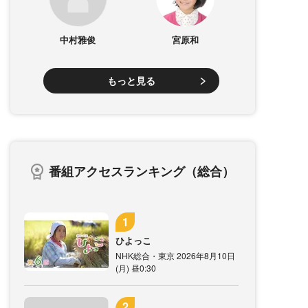
中村雅俊
宮原和
もっと見る
番組アクセスランキング（総合）
ひよっこ
NHK総合・東京 2026年8月10日
(月) 昼0:30