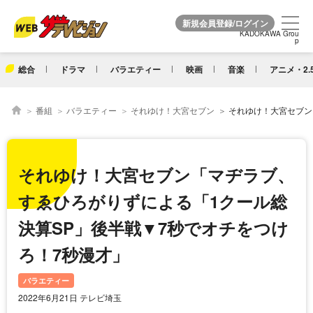
KADOKAWA Grou
KADOKAWA Grou
p
p
総合
ドラマ
バラエティー
映画
音楽
アニメ・2.
番組
バラエティー
それゆけ！大宮セブン
それゆけ！大宮セブン「マヂラブ、すゑひろがりずによ
それゆけ！大宮セブン「マヂラブ、
すゑひろがりずによる「1クール総
決算SP」後半戦▼7秒でオチをつけ
ろ！7秒漫才」
バラエティー
2022年6月21日 テレビ埼玉