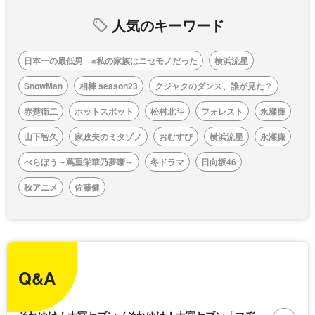
人気のキーワード
日本一の最低男 ※私の家族はニセモノだった
横浜流星
SnowMan
相棒 season23
クジャクのダンス、誰が見た？
赤楚衛二
ホットスポット
松村北斗
フォレスト
永瀬廉
山下智久
家政夫のミタゾノ
おむすび
横浜流星
永瀬廉
べらぼう～蔦重栄華乃夢噺～
冬ドラマ
日向坂46
秋アニメ
佐藤健
Q&A