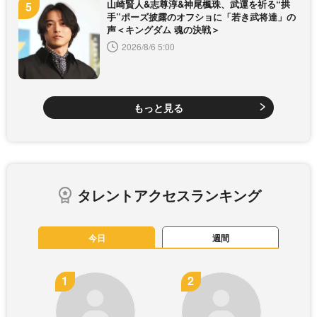
山崎賢人&志尊淳&神尾楓珠、武運を祈る“拱
手”ポーズ披露のオフショに「若き武将達」の
声＜キングダム 魂の決戦＞
2026/8/6 5:00
もっと見る
タレントアクセスランキング
今日
週間