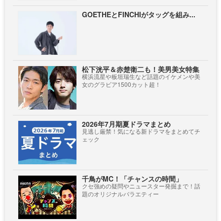
GOETHEとFINCHIがタッグを組み...
松下洸平＆赤楚衛二も！美男美女特集
横浜流星や板垣瑞生など話題のイケメンや美
女のグラビア1500カット超！
2026年7月期夏ドラマまとめ
見逃し厳禁！気になる新ドラマをまとめてチ
ェック
千鳥がMC！「チャンスの時間」
クセ強めの疑問やニュースター発掘まで！話
題のオリジナルバラエティー