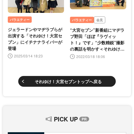
バラエティー
バラエティー
会見
ジェラードンやマヂラブらが
“大宮セブン”新番組にマヂラ
出演する「それゆけ！大宮セ
ブ野田「ほぼ『ラヴィッ
ブン」にイチナナライバーが
ト！』です」“少数精鋭”撮影
登場
の裏話を明かす＜それゆけ！
大宮セブン＞
2025/03/14 18:23
2022/03/18 18:06
それゆけ！大宮セブントップへ戻る
PICK UP