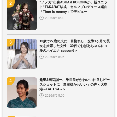
“ノノガ”出身ASHA＆KOKONAが、新ユニッ
ト“TAKARA”結成 セルフプロデュース楽曲
「Time is money」でデビュー
2026/8/6 6:00
15歳で27歳の夫に一目惚れし、交際1ヶ月で長
女を妊娠した女性 30代でおばあちゃんに＜
愛のハイエナ season6＞
2026/8/6 8:05
趣里&田辺誠一、身長差がかわいい仲良しピー
スショットに「趣里様かわいい」の声＜大空
港～GATE24～＞
2026/8/6 5:00