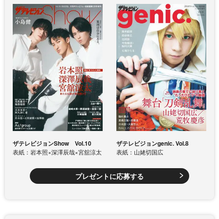
ザテレビジョンShow Vol.10
ザテレビジョンgenic. Vol.8
表紙：岩本照×深澤辰哉×宮舘涼太
表紙：山姥切国広
プレゼントに応募する