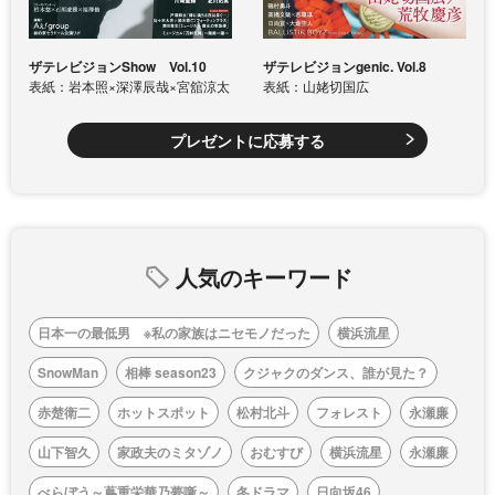
ザテレビジョンShow Vol.10
ザテレビジョンgenic. Vol.8
表紙：岩本照×深澤辰哉×宮舘涼太
表紙：山姥切国広
プレゼントに応募する
人気のキーワード
日本一の最低男 ※私の家族はニセモノだった
横浜流星
SnowMan
相棒 season23
クジャクのダンス、誰が見た？
赤楚衛二
ホットスポット
松村北斗
フォレスト
永瀬廉
山下智久
家政夫のミタゾノ
おむすび
横浜流星
永瀬廉
べらぼう～蔦重栄華乃夢噺～
冬ドラマ
日向坂46