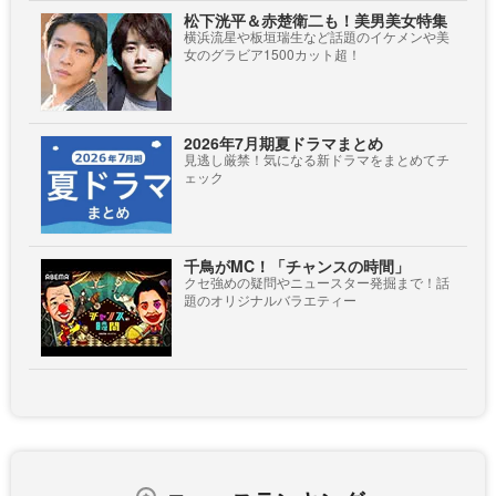
松下洸平＆赤楚衛二も！美男美女特集
横浜流星や板垣瑞生など話題のイケメンや美
女のグラビア1500カット超！
2026年7月期夏ドラマまとめ
見逃し厳禁！気になる新ドラマをまとめてチ
ェック
千鳥がMC！「チャンスの時間」
クセ強めの疑問やニュースター発掘まで！話
題のオリジナルバラエティー