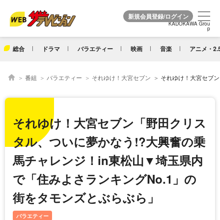
KADOKAWA Grou
KADOKAWA Grou
p
p
総合
ドラマ
バラエティー
映画
音楽
アニメ・2.
番組
バラエティー
それゆけ！大宮セブン
それゆけ！大宮セブン「野田クリスタル、ついに夢かなう!?大興奮の乗馬チャ
それゆけ！大宮セブン「野田クリス
タル、ついに夢かなう!?大興奮の乗
馬チャレンジ！in東松山▼埼玉県内
で「住みよさランキングNo.1」の
街をタモンズとぶらぶら」
バラエティー