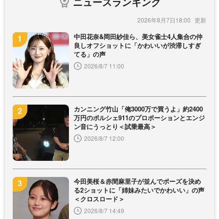
ニュースランキング
2026年8月7日18:00
中田花奈&岡田紗佳ら、美女雀士4人集合の仲
良しオフショットに「かわいいが渋滞しすぎ
てる」の声
2026/8/7 11:00
カンニング竹山「俺3000万で買うよ」約2400
万円のポルシェ911のプロポーションとエンジ
ン音にうっとり＜試乗最高＞
2026/8/7 12:00
今田美桜＆赤間麻里子が並んでポーズを決め
る2ショットに「姉妹みたいでかわいい」の声
＜クロスロード＞
2026/8/7 14:49