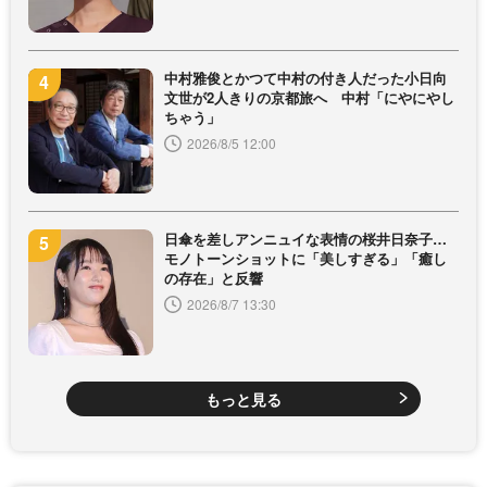
中村雅俊とかつて中村の付き人だった小日向
文世が2人きりの京都旅へ 中村「にやにやし
ちゃう」
2026/8/5 12:00
日傘を差しアンニュイな表情の桜井日奈子…
モノトーンショットに「美しすぎる」「癒し
の存在」と反響
2026/8/7 13:30
もっと見る