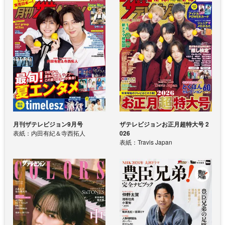
月刊ザテレビジョン9月号
ザテレビジョンお正月超特大号 2
表紙：内田有紀＆寺西拓人
026
表紙：Travis Japan