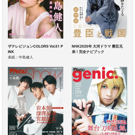
ザテレビジョンCOLORS Vol.61 P
NHK2026年 大河ドラマ 豊臣兄
INK
弟！完全ナビブック
表紙：中島健人