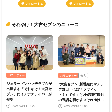
それゆけ！大宮セブンのニュース
バラエティー
バラエティー
会見
ジェラードンやマヂラブらが
“大宮セブン”新番組にマヂラ
出演する「それゆけ！大宮セ
ブ野田「ほぼ『ラヴィッ
ブン」にイチナナライバーが
ト！』です」“少数精鋭”撮影
登場
の裏話を明かす＜それゆけ！
大宮セブン＞
2025/03/14 18:23
2022/03/18 18:06