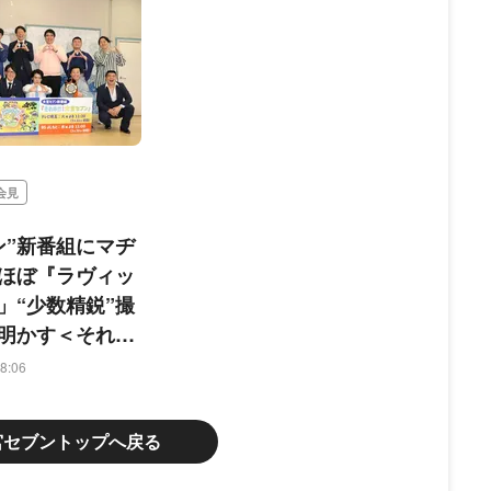
会見
ン”新番組にマヂ
ほぼ『ラヴィッ
」“少数精鋭”撮
明かす＜それゆ
ブン＞
8:06
宮セブントップへ戻る