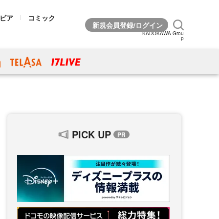
ビア
コミック
KADOKAWA Grou
p
PICK UP