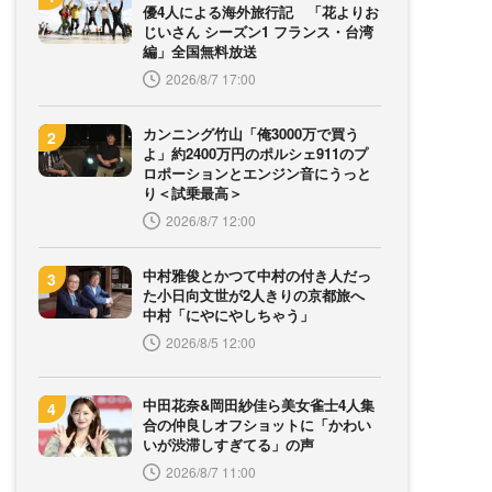
優4人による海外旅行記 「花よりお
じいさん シーズン1 フランス・台湾
編」全国無料放送
2026/8/7 17:00
カンニング竹山「俺3000万で買う
よ」約2400万円のポルシェ911のプ
ロポーションとエンジン音にうっと
り＜試乗最高＞
2026/8/7 12:00
中村雅俊とかつて中村の付き人だっ
た小日向文世が2人きりの京都旅へ
中村「にやにやしちゃう」
2026/8/5 12:00
中田花奈&岡田紗佳ら美女雀士4人集
合の仲良しオフショットに「かわい
いが渋滞しすぎてる」の声
2026/8/7 11:00