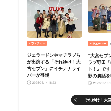
バラエティー
バラエティー
ジェラードンやマヂラブら
“大宮セブ
が出演する「それゆけ！大
ラブ野田「
宮セブン」にイチナナライ
ト！』です
バーが登場
影の裏話を
け！大宮セ
2025/03/14 18:23
2022/03/18 1
それゆけ！大