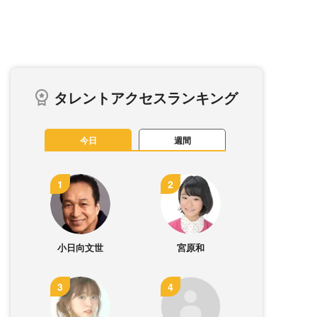
タレントアクセスランキング
今日
週間
小日向文世
宮原和