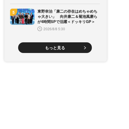
東野幸治「康二の存在はめちゃめち
ゃ大きい」 向井康二＆菊池風磨ら
が4時間SPで活躍＜ドッキリGP＞
2026/8/8 5:30
もっと見る