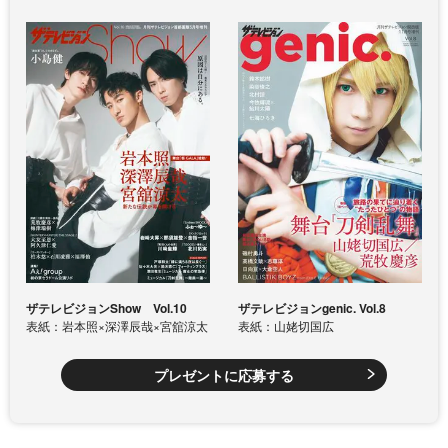
ザテレビジョンShow Vol.10
ザテレビジョンgenic. Vol.8
表紙：岩本照×深澤辰哉×宮舘涼太
表紙：山姥切国広
プレゼントに応募する