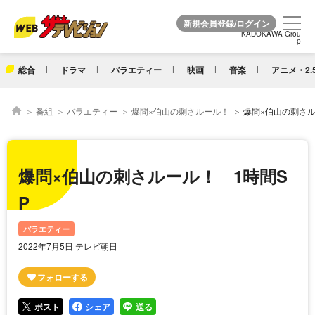
KADOKAWA Grou
KADOKAWA Grou
p
p
総合
ドラマ
バラエティー
映画
音楽
アニメ・2.
番組
バラエティー
爆問×伯山の刺さルール！
爆問×伯山の刺さル
爆問×伯山の刺さルール！ 1時間S
P
バラエティー
2022年7月5日 テレビ朝日
ポスト
シェア
送る