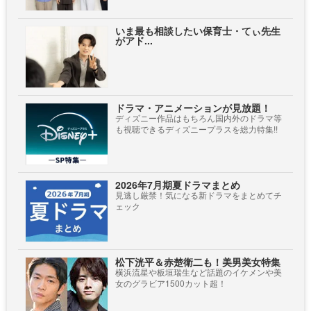
いま最も相談したい保育士・てぃ先生
がアド...
ドラマ・アニメーションが見放題！
ディズニー作品はもちろん国内外のドラマ等
も視聴できるディズニープラスを総力特集!!
2026年7月期夏ドラマまとめ
見逃し厳禁！気になる新ドラマをまとめてチ
ェック
松下洸平＆赤楚衛二も！美男美女特集
横浜流星や板垣瑞生など話題のイケメンや美
女のグラビア1500カット超！