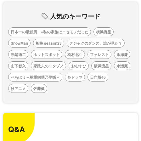
人気のキーワード
日本一の最低男 ※私の家族はニセモノだった
横浜流星
SnowMan
相棒 season23
クジャクのダンス、誰が見た？
赤楚衛二
ホットスポット
松村北斗
フォレスト
永瀬廉
山下智久
家政夫のミタゾノ
おむすび
横浜流星
永瀬廉
べらぼう～蔦重栄華乃夢噺～
冬ドラマ
日向坂46
秋アニメ
佐藤健
Q&A