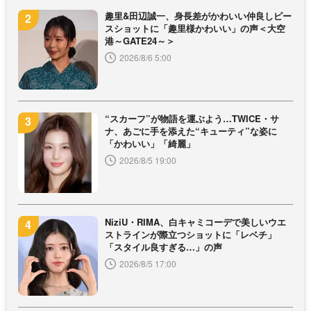
趣里&田辺誠一、身長差がかわいい仲良しピー
スショットに「趣里様かわいい」の声＜大空
港～GATE24～＞
2026/8/6 5:00
“スカーフ”が物語を運ぶよう…TWICE・サ
ナ、あごに手を添えた“キューティ”な姿に
「かわいい」「綺麗」
2026/8/5 19:00
NiziU・RIMA、白キャミコーデで美しいウエ
ストラインが際立つショットに「レベチ」
「スタイル良すぎる…」の声
2026/8/5 17:00