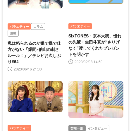
バラエティー
バラエティー
コラム
連載
SixTONES・京本大我、憧れ
の先輩・生田斗真が“さりげ
私は怒られるのが嫌で嫌で仕
なく”渡してくれたプレゼン
方がない「爆問×伯山の刺さ
トを明かす
ルール！」／テレビお久しぶ
り#54
2023/02/08 14:50
2023/06/16 21:30
バラエティー
芸能一般
インタビュー