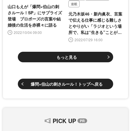
連載
山口もえが「爆問×伯山の刺
さルール！SP」にサプライズ
元乃木坂46・新内眞衣、言葉
登場 プロポーズの言葉や結
で伝える仕事に感じる難しさ
婚後の生活を赤裸々に語る
とやりがい「ラジオという場
所で、私は“生きる”ことがで
2022/10/04 09:00
きた」【連載：Museの素顔
2022/07/29 16:00
#11】
もっと見る
爆問×伯山の刺さルール！トップへ戻る
PICK UP