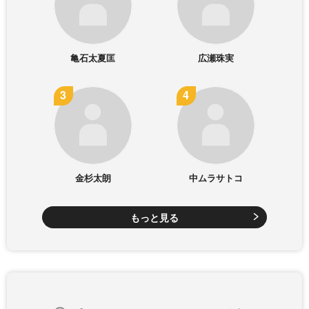
亀石太夏匡
広瀬珠実
金杉太朗
中ムラサトコ
もっと見る