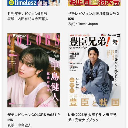
月刊ザテレビジョン9月号
ザテレビジョンお正月超特大号 2
表紙：内田有紀＆寺西拓人
026
表紙：Travis Japan
ザテレビジョンCOLORS Vol.61 P
NHK2026年 大河ドラマ 豊臣兄
INK
弟！完全ナビブック
表紙：中島健人