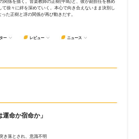
の関係を描く。音楽教師の正樹(中島)と、彼が副担任を務め
通して徐々に絆を深めていく。本心で向き合えないまま決別し
なった正樹と冴の関係が再び動きだす。
ター
レビュー
ニュース
は運命か宿命か」
突き落とされ、意識不明