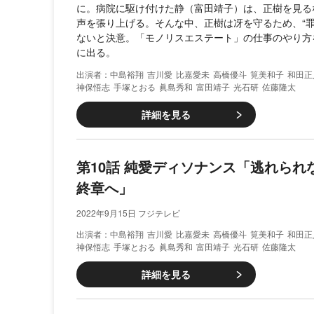
に。病院に駆け付けた静（富田靖子）は、正樹を見る
声を張り上げる。そんな中、正樹は冴を守るため、“罪
ないと決意。「モノリスエステート」の仕事のやり方
に出る。
中島裕翔
吉川愛
比嘉愛未
高橋優斗
筧美和子
和田正
神保悟志
手塚とおる
眞島秀和
富田靖子
光石研
佐藤隆太
詳細を見る
第10話 純愛ディソナンス「逃れられ
終章へ」
2022年9月15日 フジテレビ
中島裕翔
吉川愛
比嘉愛未
高橋優斗
筧美和子
和田正
神保悟志
手塚とおる
眞島秀和
富田靖子
光石研
佐藤隆太
詳細を見る