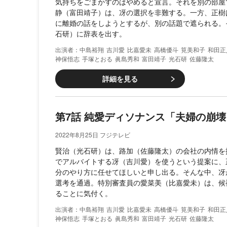
気持ちをごまかすのはやめると宣言。それを別の部屋
静（富田靖子）は、冴の選択を非難する。一方、正樹
に離婚の話をしようとするが、別の話題で遮られる。
石研）に辞表を出す。
中島裕翔
吉川愛
比嘉愛未
高橋優斗
筧美和子
和田正
神保悟志
手塚とおる
眞島秀和
富田靖子
光石研
佐藤隆太
詳細を見る
第7話 純愛ディソナンス「夫婦の崩
2022年8月25日 フジテレビ
賢治（光石研）は、路加（佐藤隆太）の会社の内情を
でアルバイトする冴（吉川愛）を使うという提案に、
分のやり方に任せてほしいと申し出る。そんな中、冴
選考を通過。特別審査員の愛菜美（比嘉愛未）は、候
ることに気付く。
中島裕翔
吉川愛
比嘉愛未
高橋優斗
筧美和子
和田正
神保悟志
手塚とおる
眞島秀和
富田靖子
光石研
佐藤隆太