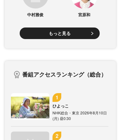
中村雅俊
宮原和
もっと見る
番組アクセスランキング（総合）
ひよっこ
NHK総合・東京 2026年8月10日
(月) 昼0:30