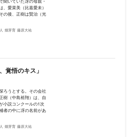
で聞いていた冴の母親・
は、愛菜美（比嘉愛未）
その後、正樹は賢治（光
人
畑芽育
藤原大祐
壊、覚悟のキス」
探ろうとする。その会社
正樹（中島裕翔）は、自
が小説コンクールの1次
補者の中に冴の名前があ
人
畑芽育
藤原大祐