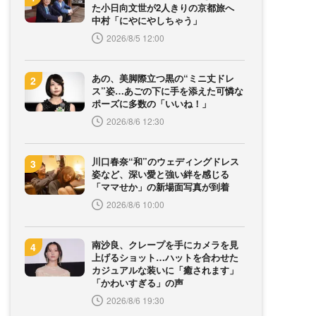
た小日向文世が2人きりの京都旅へ
中村「にやにやしちゃう」
2026/8/5 12:00
あの、美脚際立つ黒の“ミニ丈ドレ
ス”姿…あごの下に手を添えた可憐な
ポーズに多数の「いいね！」
2026/8/6 12:30
川口春奈“和”のウェディングドレス
姿など、深い愛と強い絆を感じる
「ママせか」の新場面写真が到着
2026/8/6 10:00
南沙良、クレープを手にカメラを見
上げるショット…ハットを合わせた
カジュアルな装いに「癒されます」
「かわいすぎる」の声
2026/8/6 19:30