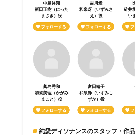
中島裕翔
吉川愛
新田正樹（にった
和泉冴（いずみさ
碓井
まさき）役
え）役
い
眞島秀和
富田靖子
加賀美理（かがみ
和泉静（いずみし
まこと）役
ずか）役
純愛ディソナンスのスタッフ・作