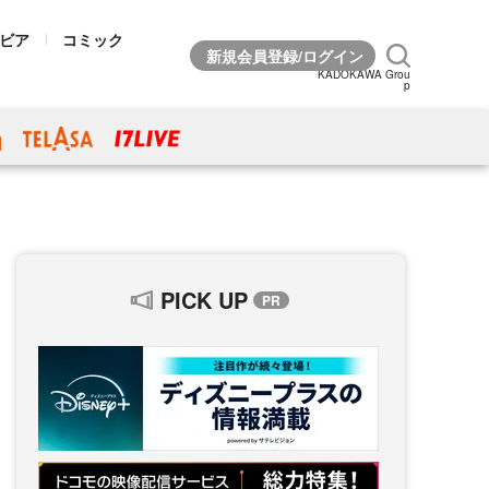
ビア
コミック
KADOKAWA Grou
p
PICK UP