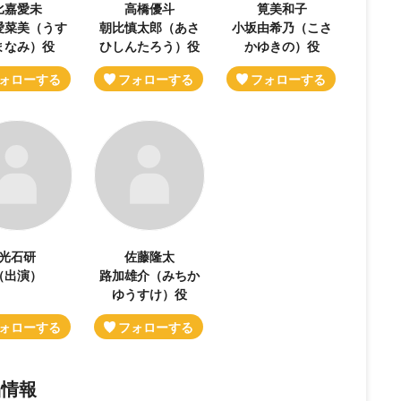
比嘉愛未
高橋優斗
筧美和子
愛菜美（うす
朝比慎太郎（あさ
小坂由希乃（こさ
まなみ）役
ひしんたろう）役
かゆきの）役
光石研
佐藤隆太
（出演）
路加雄介（みちか
ゆうすけ）役
品情報