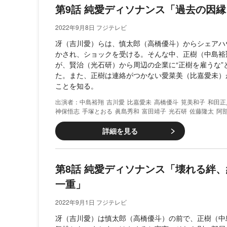
第9話 純愛ディソナンス「過去の因
2022年9月8日 フジテレビ
冴（吉川愛）らは、慎太郎（高橋優斗）からシェアハ
かされ、ショックを受ける。そんな中、正樹（中島裕
が、賢治（光石研）から周辺の企業に“正樹を雇うな”
た。また、正樹は連絡がつかない愛菜美（比嘉愛未）
ことを知る。
中島裕翔
吉川愛
比嘉愛未
高橋優斗
筧美和子
和田正
神保悟志
手塚とおる
眞島秀和
富田靖子
光石研
佐藤隆太
阿
詳細を見る
第8話 純愛ディソナンス「壊れる絆
一重」
2022年9月1日 フジテレビ
冴（吉川愛）は慎太郎（高橋優斗）の前で、正樹（中