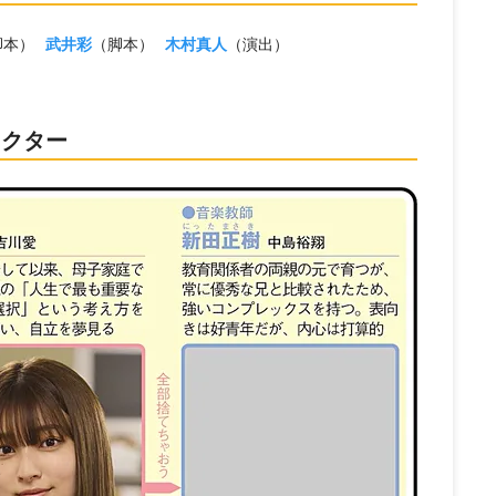
脚本）
武井彩
（脚本）
木村真人
（演出）
ラクター