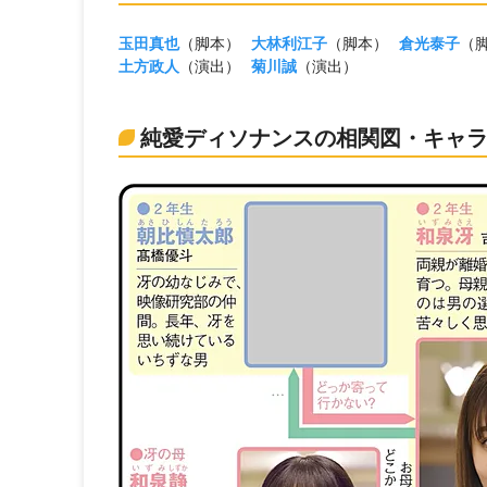
玉田真也
（脚本）
大林利江子
（脚本）
倉光泰子
（
土方政人
（演出）
菊川誠
（演出）
純愛ディソナンスの相関図・キャ