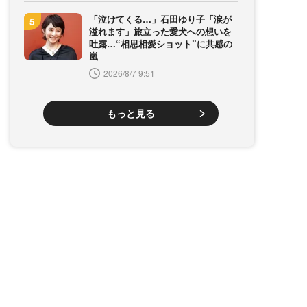
「泣けてくる…」石田ゆり子「涙が
溢れます」旅立った愛犬への想いを
吐露…“相思相愛ショット”に共感の
嵐
2026/8/7 9:51
もっと見る