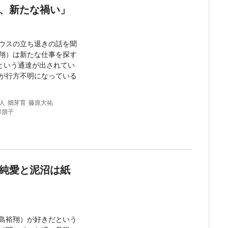
縁、新たな禍い」
ウスの立ち退きの話を聞
翔）は新たな仕事を探す
という通達が出されてい
が行方不明になっている
人
畑芽育
藤原大祐
部朋子
、純愛と泥沼は紙
島裕翔）が好きだという