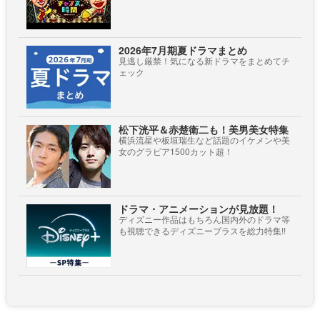
2026年7月期夏ドラマまとめ
見逃し厳禁！気になる新ドラマをまとめてチ
ェック
松下洸平＆赤楚衛二も！美男美女特集
横浜流星や板垣瑞生など話題のイケメンや美
女のグラビア1500カット超！
ドラマ・アニメーションが見放題！
ディズニー作品はもちろん国内外のドラマ等
も視聴できるディズニープラスを総力特集!!