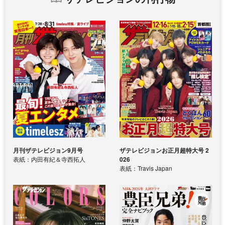
月刊ザテレビジョン9月号
ザテレビジョンお正月超特大号 2
表紙：内田有紀＆寺西拓人
026
表紙：Travis Japan