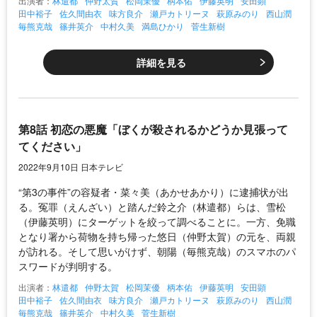
出演者：
林遣都
仲野太賀
松岡茉優
柄本佑
伊藤英明
安田顕
田中裕子
佐久間由衣
味方良介
瀬戸カトリーヌ
萩原みのり
西山潤
毎熊克哉
篠井英介
中村久美
満島ひかり
菅生新樹
詳細を見る
第8話 初恋の悪魔「ぼくが殺されるかどうか見張って
てください」
2022年9月10日 日本テレビ
“第3の事件”の容疑者・菜々美（あかせあかり）に逮捕状が出
る。冤罪（えんざい）と踏んだ鈴之介（林遣都）らは、雪松
（伊藤英明）にターゲットを絞って調べることに。一方、免職
となり署から荷物を持ち帰った悠日（仲野太賀）の元を、両親
が訪れる。そして思いがけず、朝陽（毎熊克哉）のスマホのパ
スワードが判明する。
出演者：
林遣都
仲野太賀
松岡茉優
柄本佑
伊藤英明
安田顕
田中裕子
佐久間由衣
味方良介
瀬戸カトリーヌ
萩原みのり
西山潤
毎熊克哉
篠井英介
中村久美
菅生新樹