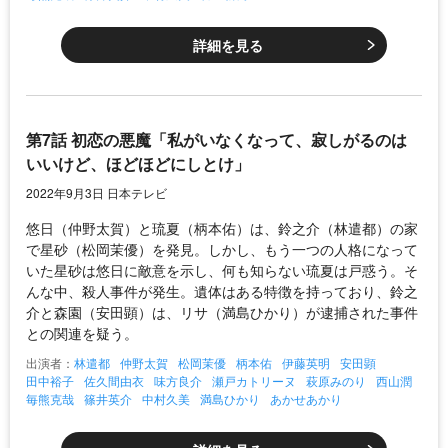
詳細を見る
第7話 初恋の悪魔「私がいなくなって、寂しがるのは
いいけど、ほどほどにしとけ」
2022年9月3日 日本テレビ
悠日（仲野太賀）と琉夏（柄本佑）は、鈴之介（林遣都）の家
で星砂（松岡茉優）を発見。しかし、もう一つの人格になって
いた星砂は悠日に敵意を示し、何も知らない琉夏は戸惑う。そ
んな中、殺人事件が発生。遺体はある特徴を持っており、鈴之
介と森園（安田顕）は、リサ（満島ひかり）が逮捕された事件
との関連を疑う。
出演者：
林遣都
仲野太賀
松岡茉優
柄本佑
伊藤英明
安田顕
田中裕子
佐久間由衣
味方良介
瀬戸カトリーヌ
萩原みのり
西山潤
毎熊克哉
篠井英介
中村久美
満島ひかり
あかせあかり