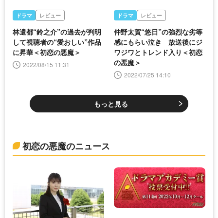
ドラマ
レビュー
ドラマ
レビュー
林遣都“鈴之介”の過去が判明
仲野太賀“悠日”の強烈な劣等
して視聴者の“愛おしい”作品
感にもらい泣き 放送後にジ
に昇華＜初恋の悪魔＞
ワジワとトレンド入り＜初恋
の悪魔＞
2022/08/15 11:31
2022/07/25 14:10
もっと見る
初恋の悪魔のニュース