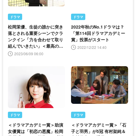
ドラマ
ドラマ
松岡茉優、生徒の誰かに突き
2022年秋のNo.1ドラマは？
落とされる重要シーンでクラ
「第114回ドラマアカデミー
ンクイン「力を合わせて取り
賞」投票がスタート
組んでいきたい」＜最高の教
2022/12/22 14:40
師＞
2023/06/09 06:00
ドラマ
ドラマ
＜ドラマアカデミー賞＞助演
＜ドラマアカデミー賞＞「石
女優賞は「初恋の悪魔」松岡
子と羽男」が5冠 有村架純＆