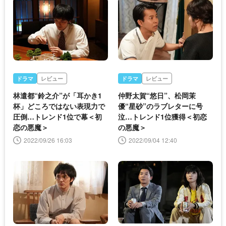
ドラマ
レビュー
ドラマ
レビュー
林遣都“鈴之介”が「耳かき1
仲野太賀“悠日”、松岡茉
杯」どころではない表現力で
優“星砂”のラブレターに号
圧倒…トレンド1位で幕＜初
泣…トレンド1位獲得＜初恋
恋の悪魔＞
の悪魔＞
2022/09/26 16:03
2022/09/04 12:40