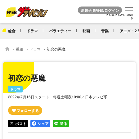
KADOKAWA Grou
KADOKAWA Grou
p
p
総合
ドラマ
バラエティー
映画
音楽
アニメ・2.
番組
ドラマ
初恋の悪魔
初恋の悪魔
ドラマ
2022年7月16日スタート 毎週土曜夜10:00／日本テレビ系
ポスト
シェア
送る