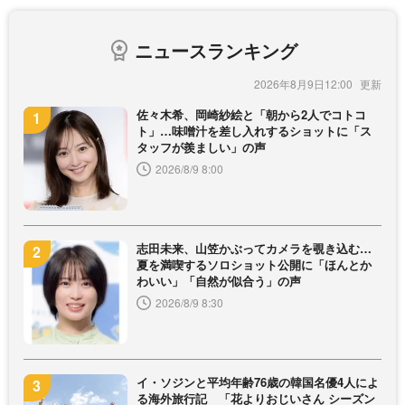
ニュースランキング
2026年8月9日12:00
佐々木希、岡崎紗絵と「朝から2人でコトコ
ト」…味噌汁を差し入れするショットに「ス
タッフが羨ましい」の声
2026/8/9 8:00
志田未来、山笠かぶってカメラを覗き込む…
夏を満喫するソロショット公開に「ほんとか
わいい」「自然が似合う」の声
2026/8/9 8:30
イ・ソジンと平均年齢76歳の韓国名優4人によ
る海外旅行記 「花よりおじいさん シーズン