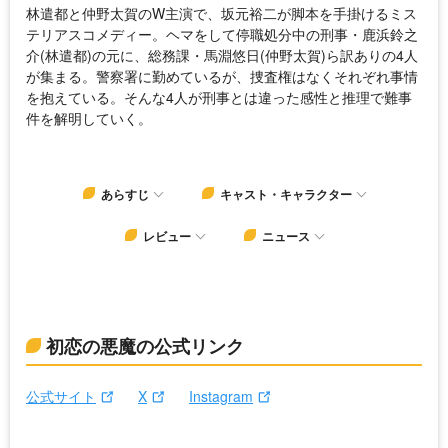
林遣都と仲野太賀のW主演で、坂元裕二が脚本を手掛けるミス
テリアスコメディー。ヘマをして停職処分中の刑事・鹿浜鈴之
介(林遣都)の元に、総務課・馬淵悠日(仲野太賀)ら訳ありの4人
が集まる。警察署に勤めているが、捜査権はなくそれぞれ事情
を抱えている。そんな4人が刑事とは違った感性と推理で難事
件を解明していく。
あらすじ
キャスト・キャラクター
レビュー
ニュース
初恋の悪魔の公式リンク
公式サイト
X
Instagram