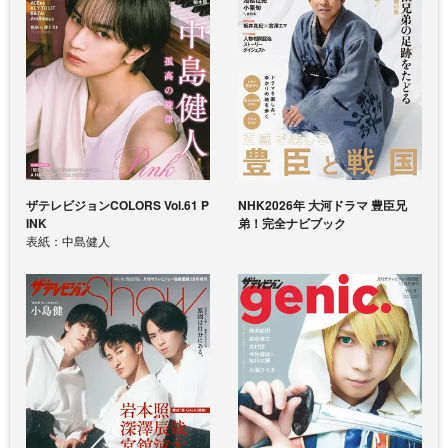
ザテレビジョンCOLORS Vol.61 P
NHK2026年 大河ドラマ 豊臣兄
INK
弟！完全ナビブック
表紙：中島健人