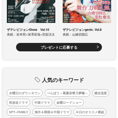
ザテレビジョンShow Vol.10
ザテレビジョンgenic. Vol.8
表紙：岩本照×深澤辰哉×宮舘涼太
表紙：山姥切国広
プレゼントに応募する
人気のキーワード
水曜日のダウンタウン
べらぼう～蔦重栄華乃夢噺～
横浜流星
再放送ドラマ
中国ドラマ
金曜ロードショー
SPY×FAMILY
海外＆韓国＆中国ドラマ
今日のオススメ番組