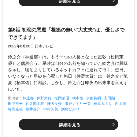
詳細を見る
第6話 初恋の悪魔「根拠の無い“大丈夫”は、優しさで
できてます」
2022年8月20日 日本テレビ
鈴之介（林遣都）は、もう一つの人格となった星砂（松岡茉
優）と偶然会う。星砂は自分の名前を知っていた鈴之介に興味
を示し、寝泊まりしているネットカフェに連れて行く。翌日、
いなくなった星砂を心配した悠日（仲野太賀）は、鈴之介と琉
夏（柄本佑）に相談。しかし、鈴之介は昨夜の出来事を言えず
にいた。
出演者：
林遣都
仲野太賀
松岡茉優
柄本佑
伊藤英明
安田顕
田中裕子
佐久間由衣
味方良介
瀬戸カトリーヌ
萩原みのり
西山潤
毎熊克哉
篠井英介
中村久美
満島ひかり
詳細を見る