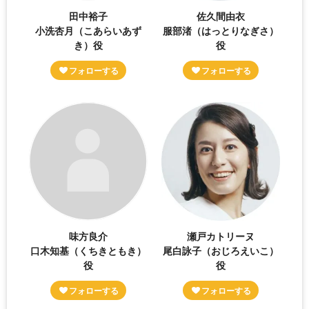
田中裕子
佐久間由衣
小洗杏月（こあらいあず
服部渚（はっとりなぎさ）
き）役
役
味方良介
瀬戸カトリーヌ
口木知基（くちきともき）
尾白詠子（おじろえいこ）
役
役