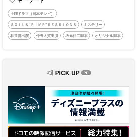
土曜ドラマ（日本テレビ）
ＳＯＩＬ＆“ＰＩＭＰ”ＳＥＳＳＩＯＮＳ
ミステリー
林遣都出演
仲野太賀出演
坂元裕二脚本
オリジナル脚本
PICK UP