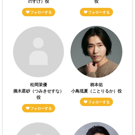
のすけ）役
役
松岡茉優
柄本佑
摘木星砂（つみきせすな）
小鳥琉夏（ことりるか）役
役