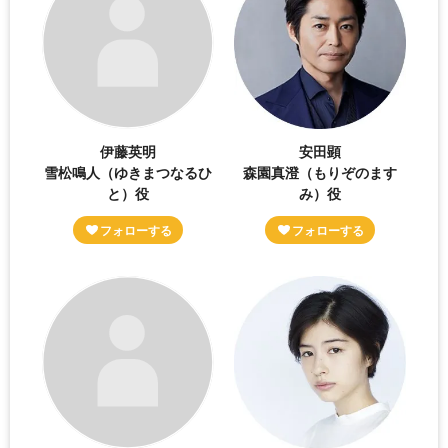
伊藤英明
安田顕
雪松鳴人（ゆきまつなるひ
森園真澄（もりぞのます
と）役
み）役