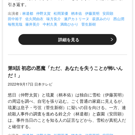
引き返す。
出演者：
林遣都
仲野太賀
松岡茉優
柄本佑
伊藤英明
安田顕
田中裕子
佐久間由衣
味方良介
瀬戸カトリーヌ
萩原みのり
西山潤
毎熊克哉
篠井英介
中村久美
満島ひかり
菅生新樹
詳細を見る
第9話 初恋の悪魔「ただ、あなたを失うことが怖いん
だ！」
2022年9月17日 日本テレビ
悠日（仲野太賀）と琉夏（柄本佑）は独自に雪松（伊藤英明）
の周辺を調べ、自宅を張り込む。ごく普通の家庭に見えるが、
琉夏は息子・弓弦（菅生新樹）に疑いの目を向ける。一方、連
続殺人事件の調査を進める鈴之介（林遣都）と森園（安田顕）
は、事件当日のことを知る人の証言などから、雪松が真犯人だ
と確信する。