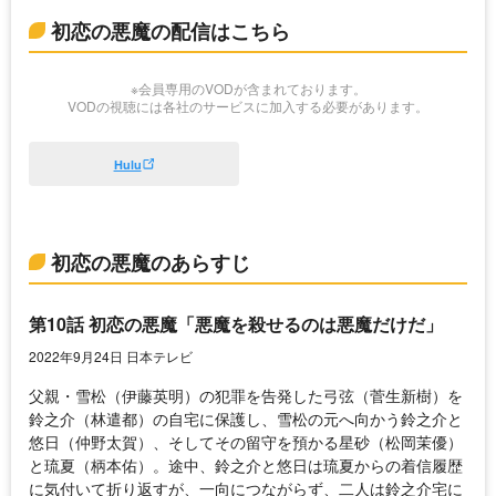
初恋の悪魔の配信はこちら
※会員専用のVODが含まれております。
VODの視聴には各社のサービスに加入する必要があります。
Hulu
初恋の悪魔のあらすじ
第10話 初恋の悪魔「悪魔を殺せるのは悪魔だけだ」
2022年9月24日 日本テレビ
父親・雪松（伊藤英明）の犯罪を告発した弓弦（菅生新樹）を
鈴之介（林遣都）の自宅に保護し、雪松の元へ向かう鈴之介と
悠日（仲野太賀）、そしてその留守を預かる星砂（松岡茉優）
と琉夏（柄本佑）。途中、鈴之介と悠日は琉夏からの着信履歴
に気付いて折り返すが、一向につながらず、二人は鈴之介宅に