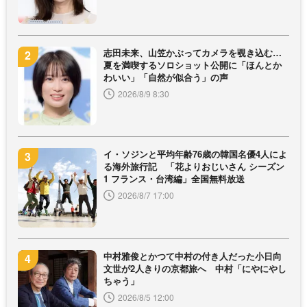
志田未来、山笠かぶってカメラを覗き込む…
夏を満喫するソロショット公開に「ほんとか
わいい」「自然が似合う」の声
2026/8/9 8:30
イ・ソジンと平均年齢76歳の韓国名優4人によ
る海外旅行記 「花よりおじいさん シーズン
1 フランス・台湾編」全国無料放送
2026/8/7 17:00
中村雅俊とかつて中村の付き人だった小日向
文世が2人きりの京都旅へ 中村「にやにやし
ちゃう」
2026/8/5 12:00