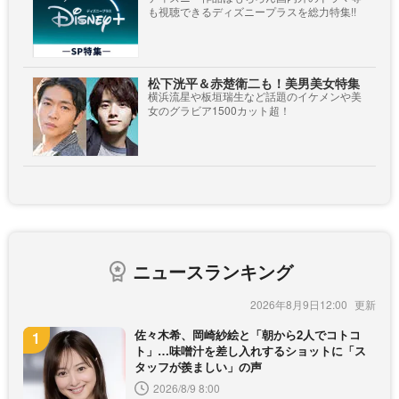
も視聴できるディズニープラスを総力特集!!
松下洸平＆赤楚衛二も！美男美女特集
横浜流星や板垣瑞生など話題のイケメンや美
女のグラビア1500カット超！
ニュースランキング
2026年8月9日12:00
佐々木希、岡崎紗絵と「朝から2人でコトコ
ト」…味噌汁を差し入れするショットに「ス
タッフが羨ましい」の声
2026/8/9 8:00