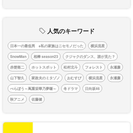
人気のキーワード
日本一の最低男 ※私の家族はニセモノだった
横浜流星
SnowMan
相棒 season23
クジャクのダンス、誰が見た？
赤楚衛二
ホットスポット
松村北斗
フォレスト
永瀬廉
山下智久
家政夫のミタゾノ
おむすび
横浜流星
永瀬廉
べらぼう～蔦重栄華乃夢噺～
冬ドラマ
日向坂46
秋アニメ
佐藤健