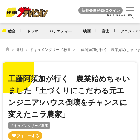
KADOKAWA Grou
KADOKAWA Grou
p
p
総合
ドラマ
バラエティー
映画
音楽
アニメ・2.
番組
ドキュメンタリー／教養
工藤阿須加が行く 農業始めちゃい
工藤阿須加が行く 農業始めちゃい
ました「土づくりにこだわる元エ
ンジニア!ハウス倒壊をチャンスに
変えたニラ農家」
ドキュメンタリー／教養