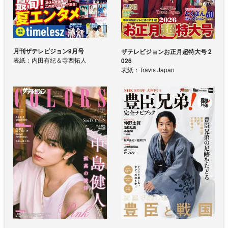
月刊ザテレビジョン9月号
ザテレビジョンお正月超特大号 2
表紙：内田有紀＆寺西拓人
026
表紙：Travis Japan