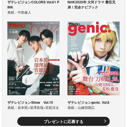
ザテレビジョンCOLORS Vol.61 P
NHK2026年 大河ドラマ 豊臣兄
INK
弟！完全ナビブック
表紙：中島健人
ザテレビジョンShow Vol.10
ザテレビジョンgenic. Vol.8
表紙：岩本照×深澤辰哉×宮舘涼太
表紙：山姥切国広
プレゼントに応募する