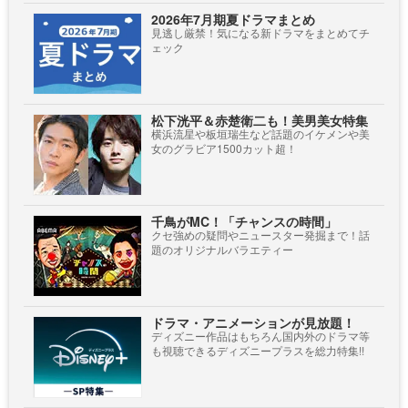
2026年7月期夏ドラマまとめ
見逃し厳禁！気になる新ドラマをまとめてチ
ェック
松下洸平＆赤楚衛二も！美男美女特集
横浜流星や板垣瑞生など話題のイケメンや美
女のグラビア1500カット超！
千鳥がMC！「チャンスの時間」
クセ強めの疑問やニュースター発掘まで！話
題のオリジナルバラエティー
ドラマ・アニメーションが見放題！
ディズニー作品はもちろん国内外のドラマ等
も視聴できるディズニープラスを総力特集!!