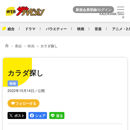
KADOKAWA Grou
KADOKAWA Grou
p
p
総合
ドラマ
バラエティー
映画
音楽
アニメ・2.
番組
映画
カラダ探し
カラダ探し
映画
2022年10月14日／公開
ポスト
シェア
送る