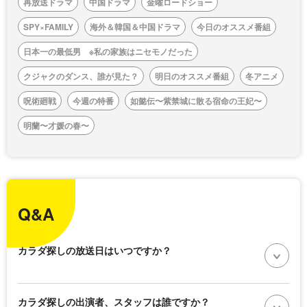
再放送ドラマ
中国ドラマ
金曜ロードショー
SPY×FAMILY
海外＆韓国＆中国ドラマ
今日のオススメ番組
日本一の最低男 ※私の家族はニセモノだった
クジャクのダンス、誰が見た？
明日のオススメ番組
冬アニメ
呪術廻戦
今週の特番
如懿伝〜紫禁城に散る宿命の王妃〜
明蘭〜才媛の春〜
Q&A
カラダ探しの放送日はいつですか？
カラダ探しの出演者、スタッフは誰ですか？