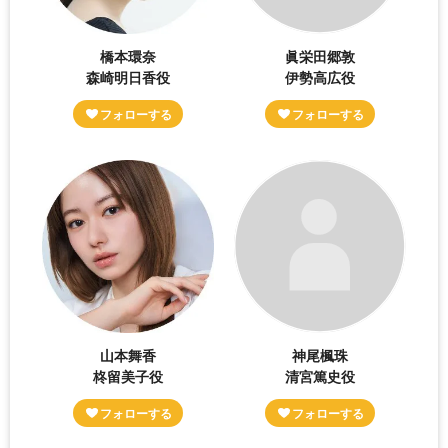
橋本環奈
眞栄田郷敦
森崎明日香役
伊勢高広役
山本舞香
神尾楓珠
柊留美子役
清宮篤史役