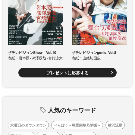
ザテレビジョンShow Vol.10
ザテレビジョンgenic. Vol.8
表紙：岩本照×深澤辰哉×宮舘涼太
表紙：山姥切国広
プレゼントに応募する
人気のキーワード
水曜日のダウンタウン
べらぼう～蔦重栄華乃夢噺～
横浜流星