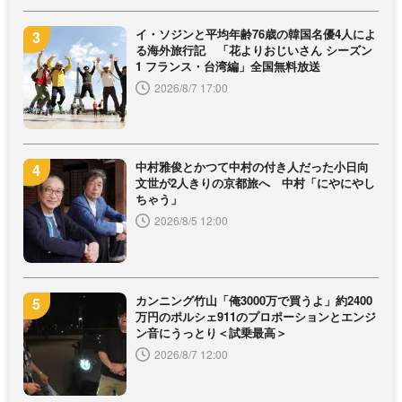
イ・ソジンと平均年齢76歳の韓国名優4人によ
る海外旅行記 「花よりおじいさん シーズン
1 フランス・台湾編」全国無料放送
2026/8/7 17:00
中村雅俊とかつて中村の付き人だった小日向
文世が2人きりの京都旅へ 中村「にやにやし
ちゃう」
2026/8/5 12:00
カンニング竹山「俺3000万で買うよ」約2400
万円のポルシェ911のプロポーションとエンジ
ン音にうっとり＜試乗最高＞
2026/8/7 12:00