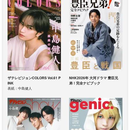
ザテレビジョンCOLORS Vol.61 P
NHK2026年 大河ドラマ 豊臣兄
INK
弟！完全ナビブック
表紙：中島健人