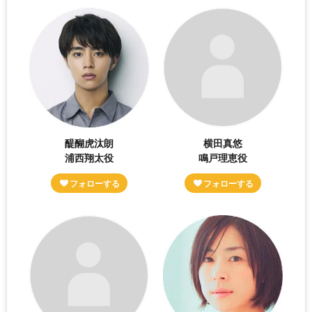
醍醐虎汰朗
横田真悠
浦西翔太役
鳴戸理恵役