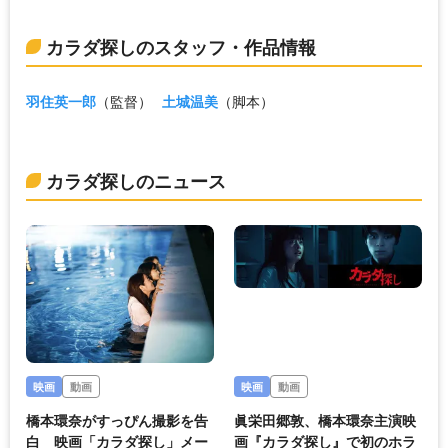
カラダ探しのスタッフ・作品情報
羽住英一郎
（監督）
土城温美
（脚本）
カラダ探しのニュース
映画
動画
映画
動画
橋本環奈がすっぴん撮影を告
眞栄田郷敦、橋本環奈主演映
白 映画「カラダ探し」メー
画『カラダ探し』で初のホラ