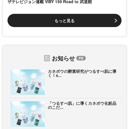
ザテレビジョン連載 VIBY 159 Road to 武道館
もっと見る
お知らせ
カネボウの酵素研究がつるすべ肌に導
く！s...
「つるすべ肌」に導くカネボウ化粧品
のこだ...