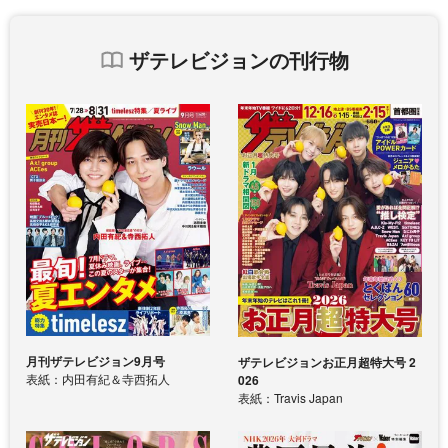
ザテレビジョンの刊行物
月刊ザテレビジョン9月号
ザテレビジョンお正月超特大号 2
表紙：内田有紀＆寺西拓人
026
表紙：Travis Japan