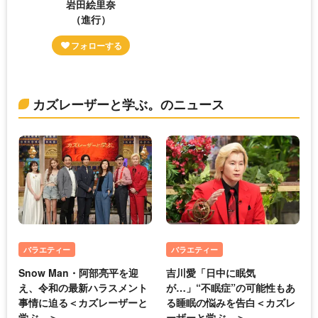
岩田絵里奈
（進行）
カズレーザーと学ぶ。のニュース
バラエティー
バラエティー
Snow Man・阿部亮平を迎
吉川愛「日中に眠気
え、令和の最新ハラスメント
が…」“不眠症”の可能性もあ
事情に迫る＜カズレーザーと
る睡眠の悩みを告白＜カズレ
学ぶ。＞
ーザーと学ぶ。＞