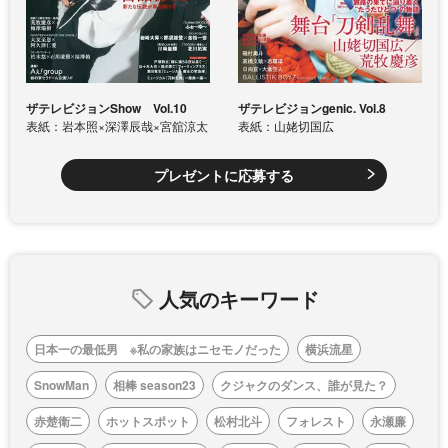
ザテレビジョンShow Vol.10
ザテレビジョンgenic. Vol.8
表紙：岩本照×深澤辰哉×宮舘涼太
表紙：山姥切国広
プレゼントに応募する
人気のキーワード
日本一の最低男 ※私の家族はニセモノだった
横浜流星
SnowMan
相棒 season23
クジャクのダンス、誰が見た？
赤楚衛二
ホットスポット
松村北斗
フォレスト
永瀬廉