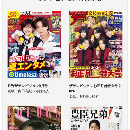
月刊ザテレビジョン9月号
ザテレビジョンお正月超特大号 2
表紙：内田有紀＆寺西拓人
026
表紙：Travis Japan