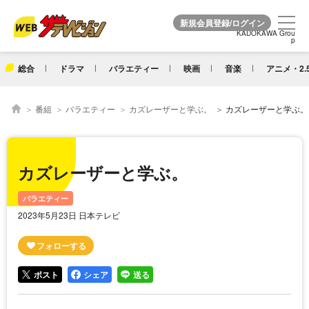
KADOKAWA Grou
KADOKAWA Grou
p
p
総合
ドラマ
バラエティー
映画
音楽
アニメ・2.
番組
バラエティー
カズレーザーと学ぶ。
カズレーザーと学ぶ。
カズレーザーと学ぶ。
バラエティー
2023年5月23日 日本テレビ
ポスト
シェア
送る