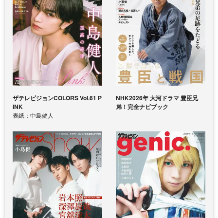
ザテレビジョンCOLORS Vol.61 P
NHK2026年 大河ドラマ 豊臣兄
INK
弟！完全ナビブック
表紙：中島健人