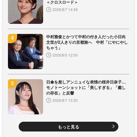
＜クロスロード＞
2026/8/7 14:49
中村雅俊とかつて中村の付き人だった小日向
文世が2人きりの京都旅へ 中村「にやにやし
ちゃう」
2026/8/5 12:00
日傘を差しアンニュイな表情の桜井日奈子…
モノトーンショットに「美しすぎる」「癒し
の存在」と反響
2026/8/7 13:30
もっと見る