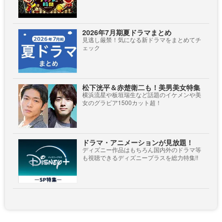
2026年7月期夏ドラマまとめ
見逃し厳禁！気になる新ドラマをまとめてチ
ェック
松下洸平＆赤楚衛二も！美男美女特集
横浜流星や板垣瑞生など話題のイケメンや美
女のグラビア1500カット超！
ドラマ・アニメーションが見放題！
ディズニー作品はもちろん国内外のドラマ等
も視聴できるディズニープラスを総力特集!!