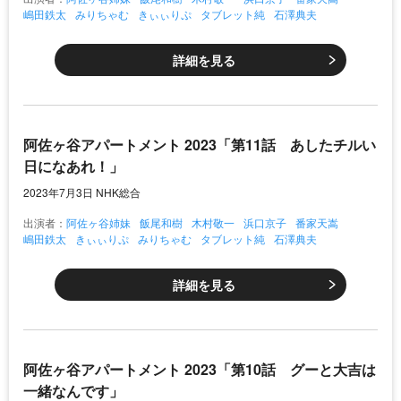
嶋田鉄太
みりちゃむ
きぃぃりぷ
タブレット純
石澤典夫
詳細を見る
阿佐ヶ谷アパートメント 2023「第11話 あしたチルい
日になあれ！」
2023年7月3日 NHK総合
出演者：
阿佐ヶ谷姉妹
飯尾和樹
木村敬一
浜口京子
番家天嵩
嶋田鉄太
きぃぃりぷ
みりちゃむ
タブレット純
石澤典夫
詳細を見る
阿佐ヶ谷アパートメント 2023「第10話 グーと大吉は
一緒なんです」