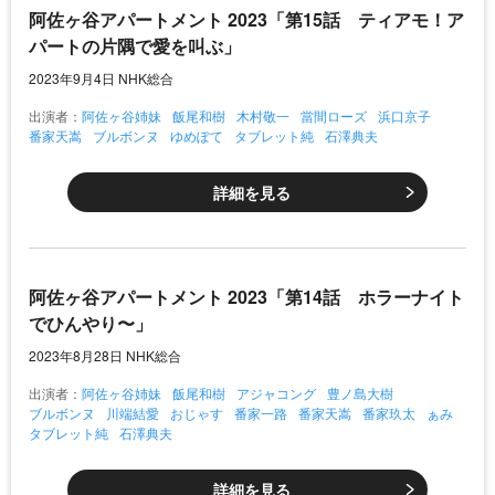
阿佐ヶ谷アパートメント 2023「第15話 ティアモ！ア
パートの片隅で愛を叫ぶ」
2023年9月4日 NHK総合
出演者：
阿佐ヶ谷姉妹
飯尾和樹
木村敬一
當間ローズ
浜口京子
番家天嵩
ブルボンヌ
ゆめぽて
タブレット純
石澤典夫
詳細を見る
阿佐ヶ谷アパートメント 2023「第14話 ホラーナイト
でひんやり〜」
2023年8月28日 NHK総合
出演者：
阿佐ヶ谷姉妹
飯尾和樹
アジャコング
豊ノ島大樹
ブルボンヌ
川端結愛
おじゃす
番家一路
番家天嵩
番家玖太
ぁみ
タブレット純
石澤典夫
詳細を見る