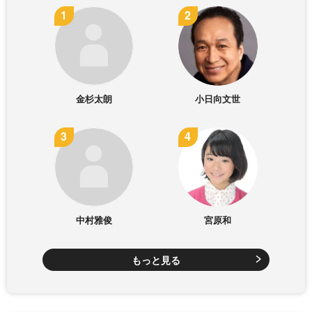
金杉太朗
小日向文世
中村雅俊
宮原和
もっと見る