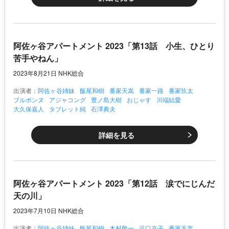
阿佐ヶ谷アパートメント 2023「第13話 小生、ひとり
苦手やねん」
2023年8月21日 NHK総合
出演者：
阿佐ヶ谷姉妹
飯尾和樹
番家天嵩
番家一路
番家玖太
ブルボンヌ
アジャコング
豊ノ島大樹
おじゃす
川端結愛
大久保嘉人
タブレット純
石澤典夫
詳細を見る
阿佐ヶ谷アパートメント 2023「第12話 涙でにじんだ
天の川」
2023年7月10日 NHK総合
出演者：
阿佐ヶ谷姉妹
飯尾和樹
木村敬一
浜口京子
番家天嵩