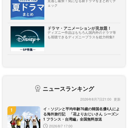
見逃し厳禁！気になる新ドラマをまとめてチ
ェック
ドラマ・アニメーションが見放題！
ディズニー作品はもちろん国内外のドラマ等
も視聴できるディズニープラスを総力特集!!
ニュースランキング
2026年8月7日21:00
イ・ソジンと平均年齢76歳の韓国名優4人によ
る海外旅行記 「花よりおじいさん シーズン
1 フランス・台湾編」全国無料放送
2026/8/7 17:00