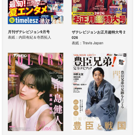
月刊ザテレビジョン9月号
ザテレビジョンお正月超特大号 2
表紙：内田有紀＆寺西拓人
026
表紙：Travis Japan