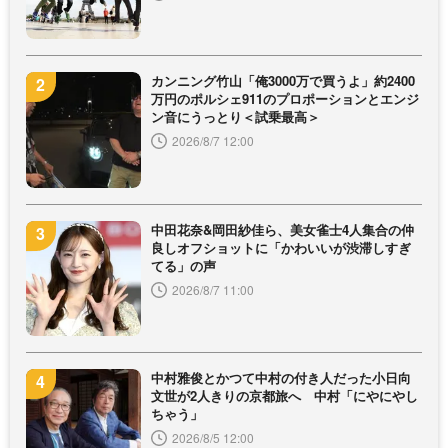
カンニング竹山「俺3000万で買うよ」約2400
万円のポルシェ911のプロポーションとエンジ
ン音にうっとり＜試乗最高＞
2026/8/7 12:00
中田花奈&岡田紗佳ら、美女雀士4人集合の仲
良しオフショットに「かわいいが渋滞しすぎ
てる」の声
2026/8/7 11:00
中村雅俊とかつて中村の付き人だった小日向
文世が2人きりの京都旅へ 中村「にやにやし
ちゃう」
2026/8/5 12:00