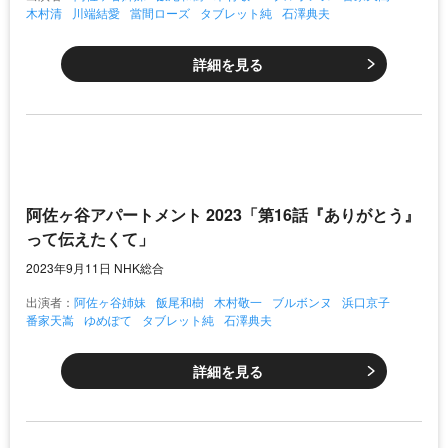
木村清
川端結愛
當間ローズ
タブレット純
石澤典夫
詳細を見る
阿佐ヶ谷アパートメント 2023「第16話『ありがとう』
って伝えたくて」
2023年9月11日 NHK総合
出演者：
阿佐ヶ谷姉妹
飯尾和樹
木村敬一
ブルボンヌ
浜口京子
番家天嵩
ゆめぽて
タブレット純
石澤典夫
詳細を見る