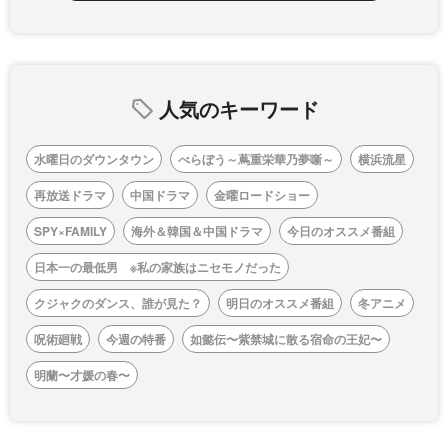
人気のキーワード
水曜日のダウンタウン
べらぼう～蔦重栄華乃夢噺～
横浜流星
再放送ドラマ
中国ドラマ
金曜ロードショー
SPY×FAMILY
海外＆韓国＆中国ドラマ
今日のオススメ番組
日本一の最低男 ※私の家族はニセモノだった
クジャクのダンス、誰が見た？
明日のオススメ番組
冬アニメ
呪術廻戦
今週の特番
如懿伝〜紫禁城に散る宿命の王妃〜
明蘭〜才媛の春〜