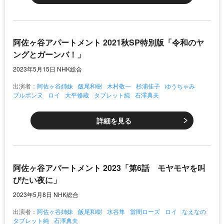
阿佐ヶ谷アパートメント 2021秋SP特別版「令和のヤ
ングとガーンバ！」
2023年5月15日 NHK総合
出演者：
阿佐ヶ谷姉妹
飯尾和樹
木村敬一
杉浦佳子
ゆうちゃみ
ブルボンヌ
ロイ
大平修蔵
タブレット純
石澤典夫
詳細を見る
阿佐ヶ谷アパートメント 2023「第6話 モヤモヤを叫
びたい夜に」
2023年5月8日 NHK総合
出演者：
阿佐ヶ谷姉妹
飯尾和樹
水谷隼
當間ローズ
ロイ
なえなの
タブレット純
石澤典夫