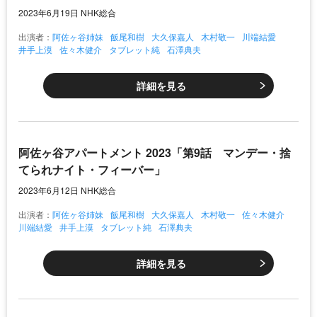
2023年6月19日 NHK総合
出演者：
阿佐ヶ谷姉妹
飯尾和樹
大久保嘉人
木村敬一
川端結愛
井手上漠
佐々木健介
タブレット純
石澤典夫
詳細を見る
阿佐ヶ谷アパートメント 2023「第9話 マンデー・捨
てられナイト・フィーバー」
2023年6月12日 NHK総合
出演者：
阿佐ヶ谷姉妹
飯尾和樹
大久保嘉人
木村敬一
佐々木健介
川端結愛
井手上漠
タブレット純
石澤典夫
詳細を見る