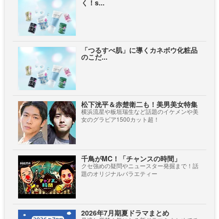
く！s...
「つるすべ肌」に導くカネボウ化粧品
のこだ...
松下洸平＆赤楚衛二も！美男美女特集
横浜流星や板垣瑞生など話題のイケメンや美
女のグラビア1500カット超！
千鳥がMC！「チャンスの時間」
クセ強めの疑問やニュースター発掘まで！話
題のオリジナルバラエティー
2026年7月期夏ドラマまとめ