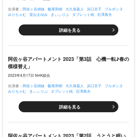
出演者：
阿佐ヶ谷姉妹
飯尾和樹
大久保嘉人
浜口京子
ブルボンヌ
みりちゃむ
室山まゆみ
きぃぃりぷ
タブレット純
石澤典夫
詳細を見る
阿佐ヶ谷アパートメント 2023「第3話 心機一転♪春の
模様替え」
2023年4月17日 NHK総合
出演者：
阿佐ヶ谷姉妹
飯尾和樹
大久保嘉人
浜口京子
ブルボンヌ
みりちゃむ
きぃぃりぷ
タブレット純
石澤典夫
詳細を見る
阿佐ヶ谷アパートメント 2023「第2話 うとうと眠い