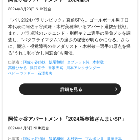
2024年8月23日 NHK総合
「パリ2024パラリンピック」直前SPを。ゴールボール男子日
本代表に阿佐ヶ谷姉妹・木村美穂率いるアパート選抜が挑戦。
また、パラ卓球のレジェンド・別所キミヱ選手の勝負メシを調
査し、“バタフライマダム”の強さの秘密が明らかになる。さら
に、競泳・視覚障害の金メダリスト・木村敬一選手の原点を探
る“うれし恥ずかし同窓会”も開催。
出演者：
阿佐ヶ谷姉妹
飯尾和樹
タブレット純
木村敬一
高橋ひかる
浜口京子
番家天嵩
川本アレクサンダー
ベビーヴァギー
石澤典夫
詳細を見る
阿佐ヶ谷アパートメント「2024新春旅ざんまいSP」
2024年1月6日 NHK総合
出演者：
阿佐ヶ谷姉妹
飯尾和樹
木村敬一
ブルボンヌ
番家天嵩