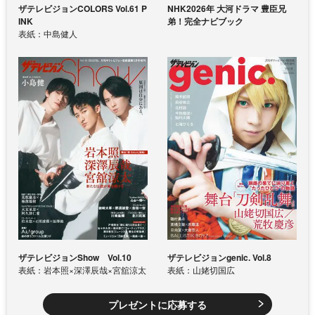
ザテレビジョンCOLORS Vol.61 P
NHK2026年 大河ドラマ 豊臣兄
INK
弟！完全ナビブック
表紙：中島健人
ザテレビジョンShow Vol.10
ザテレビジョンgenic. Vol.8
表紙：岩本照×深澤辰哉×宮舘涼太
表紙：山姥切国広
プレゼントに応募する