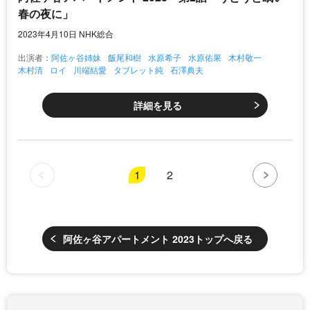
春の夜に」
2023年4月10日 NHK総合
出演者：
阿佐ヶ谷姉妹
飯尾和樹
水原希子
水原佑果
木村敬一
木村清
ロイ
川端結愛
タブレット純
石澤典夫
詳細を見る
1
2
阿佐ヶ谷アパートメント 2023トップへ戻る