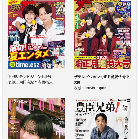
月刊ザテレビジョン9月号
ザテレビジョンお正月超特大号 2
表紙：内田有紀＆寺西拓人
026
表紙：Travis Japan