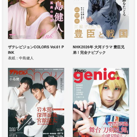
ザテレビジョンCOLORS Vol.61 P
NHK2026年 大河ドラマ 豊臣兄
INK
弟！完全ナビブック
表紙：中島健人