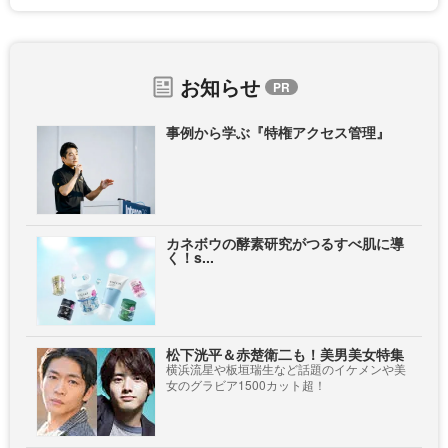
お知らせ
事例から学ぶ『特権アクセス管理』
カネボウの酵素研究がつるすべ肌に導
く！s...
松下洸平＆赤楚衛二も！美男美女特集
横浜流星や板垣瑞生など話題のイケメンや美
女のグラビア1500カット超！