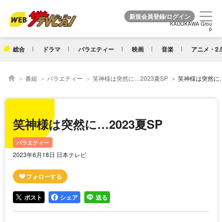
KADOKAWA Grou
KADOKAWA Grou
p
p
総合
ドラマ
バラエティー
映画
音楽
アニメ・2.
番組
バラエティー
笑神様は突然に…2023夏SP
笑神様は突然に…
笑神様は突然に…2023夏SP
バラエティー
2023年6月18日 日本テレビ
ポスト
シェア
送る