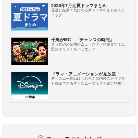
2026年7月期夏ドラマまとめ
見逃し厳禁！気になる新ドラマをまとめてチ
ェック
千鳥がMC！「チャンスの時間」
クセ強めの疑問やニュースター発掘まで！話
題のオリジナルバラエティー
ドラマ・アニメーションが見放題！
ディズニー作品はもちろん国内外のドラマ等
も視聴できるディズニープラスを総力特集!!