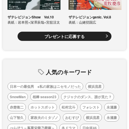
ザテレビジョンShow Vol.10
ザテレビジョンgenic. Vol.8
表紙：岩本照×深澤辰哉×宮舘涼太
表紙：山姥切国広
プレゼントに応募する
人気のキーワード
日本一の最低男 ※私の家族はニセモノだった
横浜流星
SnowMan
相棒 season23
クジャクのダンス、誰が見た？
赤楚衛二
ホットスポット
松村北斗
フォレスト
永瀬廉
山下智久
家政夫のミタゾノ
おむすび
横浜流星
永瀬廉
べらぼう～蔦重栄華乃夢噺～
冬ドラマ
日向坂46