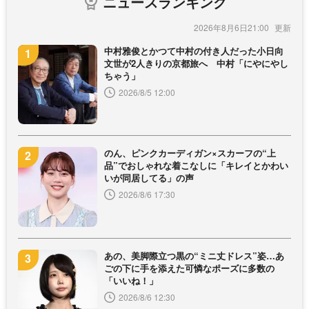
ニュースランキング
2026年8月6日21:00
中村雅俊とかつて中村の付き人だった小日向
文世が2人きりの京都旅へ 中村「にやにやし
ちゃう」
2026/8/5 12:00
のん、ピンクカーディガン×スカーフの“上
品”でおしゃれな着こなしに「キレイとかわい
いが同居してる」の声
2026/8/6 17:30
あの、美脚際立つ黒の“ミニ丈ドレス”姿…あ
ごの下に手を添えた可憐なポーズに多数の
「いいね！」
2026/8/6 12:30