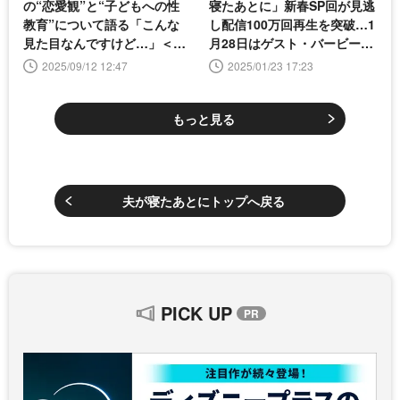
の“恋愛観”と“子どもへの性
寝たあとに」新春SP回が見逃
教育”について語る「こんな
し配信100万回再生を突破…1
見た目なんですけど…」＜夫
月28日はゲスト・バービーが
が寝たあとに＞
本音を語る
2025/09/12 12:47
2025/01/23 17:23
もっと見る
夫が寝たあとにトップへ戻る
PICK UP