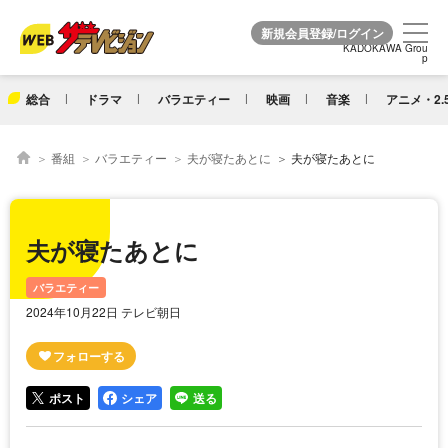
KADOKAWA Grou
KADOKAWA Grou
p
p
総合
ドラマ
バラエティー
映画
音楽
アニメ・2.
番組
バラエティー
夫が寝たあとに
夫が寝たあとに
夫が寝たあとに
バラエティー
2024年10月22日 テレビ朝日
ポスト
シェア
送る