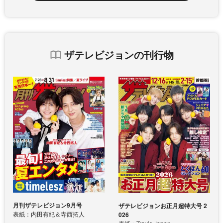
ザテレビジョンの刊行物
月刊ザテレビジョン9月号
ザテレビジョンお正月超特大号 2
表紙：内田有紀＆寺西拓人
026