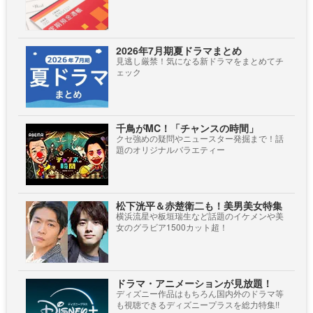
2026年7月期夏ドラマまとめ
見逃し厳禁！気になる新ドラマをまとめてチ
ェック
千鳥がMC！「チャンスの時間」
クセ強めの疑問やニュースター発掘まで！話
題のオリジナルバラエティー
松下洸平＆赤楚衛二も！美男美女特集
横浜流星や板垣瑞生など話題のイケメンや美
女のグラビア1500カット超！
ドラマ・アニメーションが見放題！
ディズニー作品はもちろん国内外のドラマ等
も視聴できるディズニープラスを総力特集!!