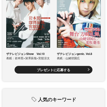
ザテレビジョンShow Vol.10
ザテレビジョンgenic. Vol.8
表紙：岩本照×深澤辰哉×宮舘涼太
表紙：山姥切国広
プレゼントに応募する
人気のキーワード