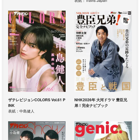
表紙：Travis Japan
ザテレビジョンCOLORS Vol.61 P
NHK2026年 大河ドラマ 豊臣兄
INK
弟！完全ナビブック
表紙：中島健人