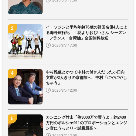
イ・ソジンと平均年齢76歳の韓国名優4人によ
る海外旅行記 「花よりおじいさん シーズン
1 フランス・台湾編」全国無料放送
2026/8/7 17:00
中村雅俊とかつて中村の付き人だった小日向
文世が2人きりの京都旅へ 中村「にやにやし
ちゃう」
2026/8/5 12:00
カンニング竹山「俺3000万で買うよ」約2400
万円のポルシェ911のプロポーションとエンジ
ン音にうっとり＜試乗最高＞
2026/8/7 12:00