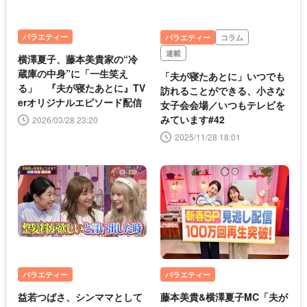
バラエティー
バラエティー
コラム
連載
横澤夏子、藤本美貴家の“冷
蔵庫の中身”に「一生笑え
「夫が寝たあとに」いつでも
る」 『夫が寝たあとに』TV
訪れることができる、小さな
erオリジナルエピソード配信
女子会会場／いつもテレビを
みています#42
2026/03/28 23:20
2025/11/28 18:01
バラエティー
バラエティー
益若つばさ、シンママとして
藤本美貴&横澤夏子MC「夫が