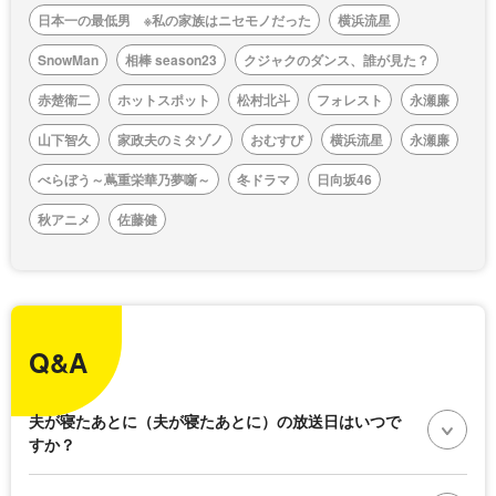
日本一の最低男 ※私の家族はニセモノだった
横浜流星
SnowMan
相棒 season23
クジャクのダンス、誰が見た？
赤楚衛二
ホットスポット
松村北斗
フォレスト
永瀬廉
山下智久
家政夫のミタゾノ
おむすび
横浜流星
永瀬廉
べらぼう～蔦重栄華乃夢噺～
冬ドラマ
日向坂46
秋アニメ
佐藤健
Q&A
夫が寝たあとに（夫が寝たあとに）の放送日はいつで
すか？