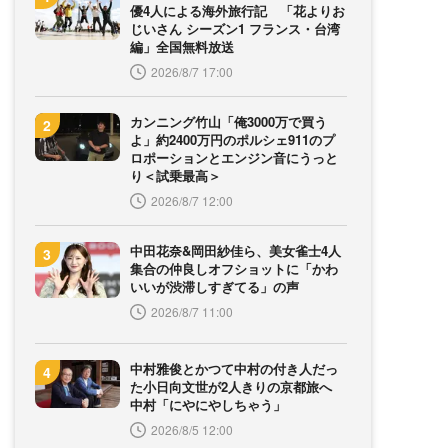
優4人による海外旅行記 「花よりお
じいさん シーズン1 フランス・台湾
編」全国無料放送
2026/8/7 17:00
カンニング竹山「俺3000万で買う
よ」約2400万円のポルシェ911のプ
ロポーションとエンジン音にうっと
り＜試乗最高＞
2026/8/7 12:00
中田花奈&岡田紗佳ら、美女雀士4人
集合の仲良しオフショットに「かわ
いいが渋滞しすぎてる」の声
2026/8/7 11:00
中村雅俊とかつて中村の付き人だっ
た小日向文世が2人きりの京都旅へ
中村「にやにやしちゃう」
2026/8/5 12:00