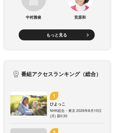
中村雅俊
宮原和
もっと見る
番組アクセスランキング（総合）
ひよっこ
NHK総合・東京 2026年8月10日
(月) 昼0:30