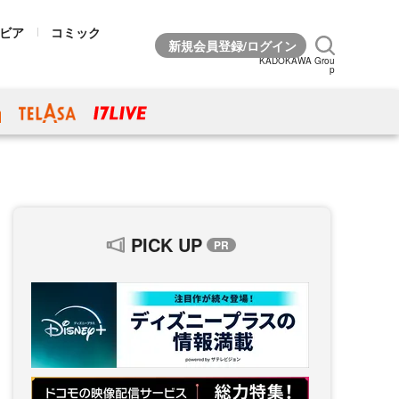
ビア
コミック
KADOKAWA Grou
p
PICK UP