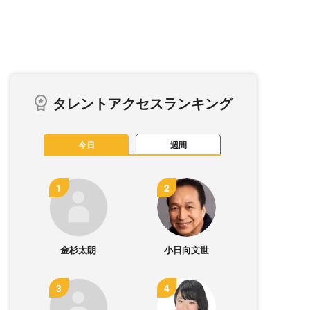
タレントアクセスランキング
今日
週間
金杉太朗
小日向文世