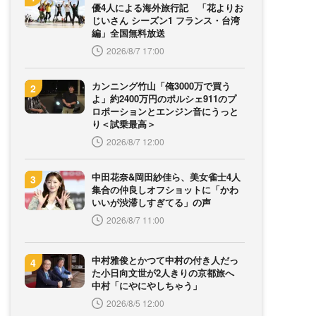
優4人による海外旅行記 「花よりお
じいさん シーズン1 フランス・台湾
編」全国無料放送
2026/8/7 17:00
カンニング竹山「俺3000万で買う
よ」約2400万円のポルシェ911のプ
ロポーションとエンジン音にうっと
り＜試乗最高＞
2026/8/7 12:00
中田花奈&岡田紗佳ら、美女雀士4人
集合の仲良しオフショットに「かわ
いいが渋滞しすぎてる」の声
2026/8/7 11:00
中村雅俊とかつて中村の付き人だっ
た小日向文世が2人きりの京都旅へ
中村「にやにやしちゃう」
2026/8/5 12:00