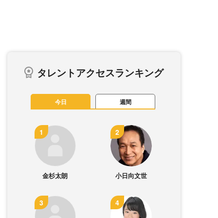
タレントアクセスランキング
今日
週間
金杉太朗
小日向文世