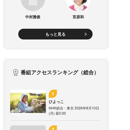
中村雅俊
宮原和
もっと見る
番組アクセスランキング（総合）
ひよっこ
NHK総合・東京 2026年8月10日
(月) 昼0:30