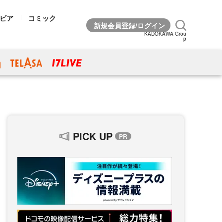
ビア
コミック
KADOKAWA Grou
p
PICK UP