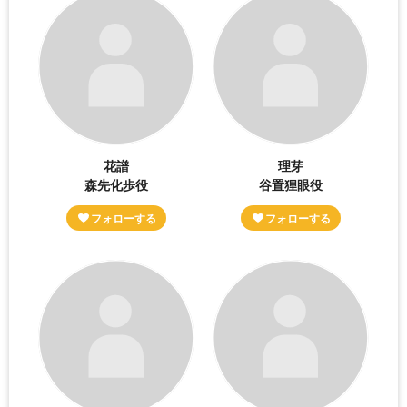
花譜
理芽
森先化歩役
谷置狸眼役