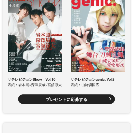
ザテレビジョンShow Vol.10
ザテレビジョンgenic. Vol.8
表紙：岩本照×深澤辰哉×宮舘涼太
表紙：山姥切国広
プレゼントに応募する