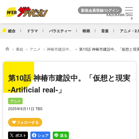
KADOKAWA Grou
KADOKAWA Grou
p
p
総合
ドラマ
バラエティー
映画
音楽
アニメ・2.
番組
アニメ
神椿市建設中。
第10話 神椿市建設中。「仮想と現実 -Artifi
第10話 神椿市建設中。「仮想と現実
-Artificial real-」
アニメ
2025年9月11日 TBS
ポスト
シェア
送る