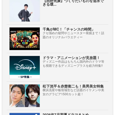
【西野亮廣】つくりたいものを追求で
きる環...
千鳥がMC！「チャンスの時間」
クセ強めの疑問やニュースター発掘まで！話
題のオリジナルバラエティー
ドラマ・アニメーションが見放題！
ディズニー作品はもちろん国内外のドラマ等
も視聴できるディズニープラスを総力特集!!
松下洸平＆赤楚衛二も！美男美女特集
横浜流星や板垣瑞生など話題のイケメンや美
女のグラビア1500カット超！
2026年7月期夏ドラマまとめ