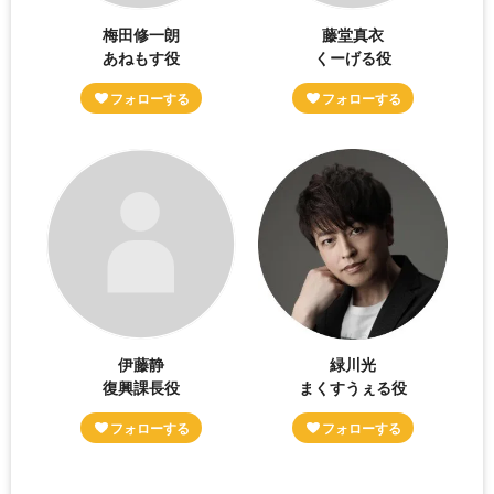
梅田修一朗
藤堂真衣
あねもす役
くーげる役
伊藤静
緑川光
復興課長役
まくすうぇる役