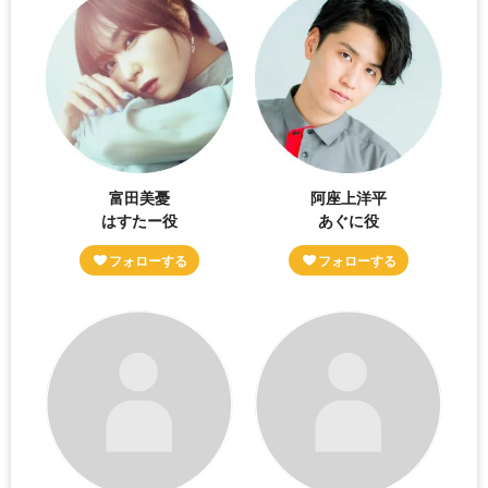
富田美憂
阿座上洋平
はすたー役
あぐに役