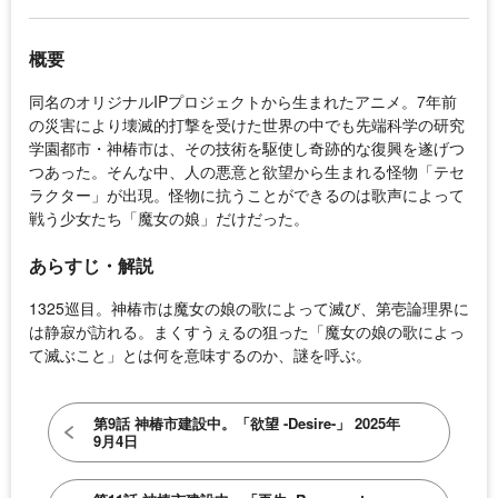
概要
同名のオリジナルIPプロジェクトから生まれたアニメ。7年前
の災害により壊滅的打撃を受けた世界の中でも先端科学の研究
学園都市・神椿市は、その技術を駆使し奇跡的な復興を遂げつ
つあった。そんな中、人の悪意と欲望から生まれる怪物「テセ
ラクター」が出現。怪物に抗うことができるのは歌声によって
戦う少女たち「魔女の娘」だけだった。
あらすじ・解説
1325巡目。神椿市は魔女の娘の歌によって滅び、第壱論理界に
は静寂が訪れる。まくすうぇるの狙った「魔女の娘の歌によっ
て滅ぶこと」とは何を意味するのか、謎を呼ぶ。
第9話 神椿市建設中。「欲望 -Desire-」 2025年
9月4日