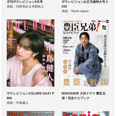
月刊ザテレビジョン9月号
ザテレビジョンお正月超特大号 2
表紙：内田有紀＆寺西拓人
026
表紙：Travis Japan
ザテレビジョンCOLORS Vol.61 P
NHK2026年 大河ドラマ 豊臣兄
INK
弟！完全ナビブック
表紙：中島健人