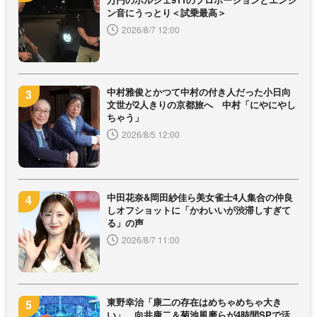
ン音にうっとり＜試乗最高＞
2026/8/7 12:00
中村雅俊とかつて中村の付き人だった小日向
文世が2人きりの京都旅へ 中村「にやにやし
ちゃう」
2026/8/5 12:00
中田花奈&岡田紗佳ら美女雀士4人集合の仲良
しオフショットに「かわいいが渋滞しすぎて
る」の声
2026/8/7 11:00
東野幸治「康二の存在はめちゃめちゃ大き
い」 向井康二＆菊池風磨らが4時間SPで活