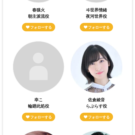
春猿火
ヰ世界情緒
朝主派流役
夜河世界役
幸こ
佐倉綾音
輪廻此処役
らぷらす役