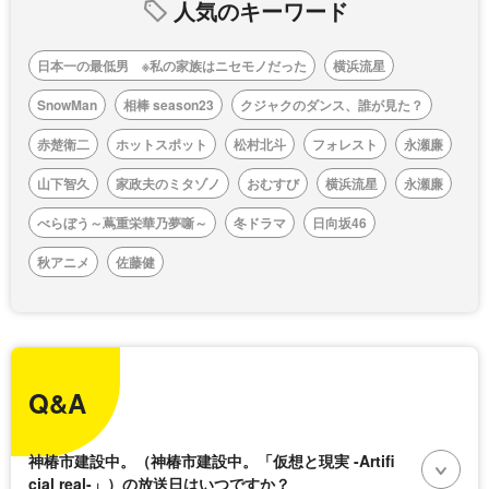
人気のキーワード
日本一の最低男 ※私の家族はニセモノだった
横浜流星
SnowMan
相棒 season23
クジャクのダンス、誰が見た？
赤楚衛二
ホットスポット
松村北斗
フォレスト
永瀬廉
山下智久
家政夫のミタゾノ
おむすび
横浜流星
永瀬廉
べらぼう～蔦重栄華乃夢噺～
冬ドラマ
日向坂46
秋アニメ
佐藤健
Q&A
神椿市建設中。（神椿市建設中。「仮想と現実 -Artifi
cial real-」）の放送日はいつですか？