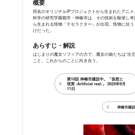
概要
同名のオリジナルIPプロジェクトから生まれたアニ
科学の研究学園都市・神椿市は、その技術を駆使し奇
ら生まれる怪物「テセラクター」が出現。怪物に抗う
けだった。
あらすじ・解説
はじまりの魔女ソフィアの力で、魔女の娘たちは“次
こと、これからのことに向き合う。
第10話 神椿市建設中。「仮想と
現実 -Artificial real-」 2025年9月
11日
神椿市建