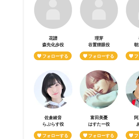
花譜
理芽
森先化歩役
谷置狸眼役
朝
佐倉綾音
富田美憂
阿
らぷらす役
はすたー役