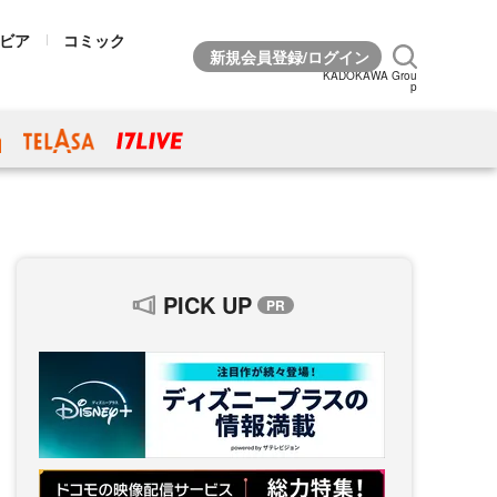
ビア
コミック
KADOKAWA Grou
p
PICK UP