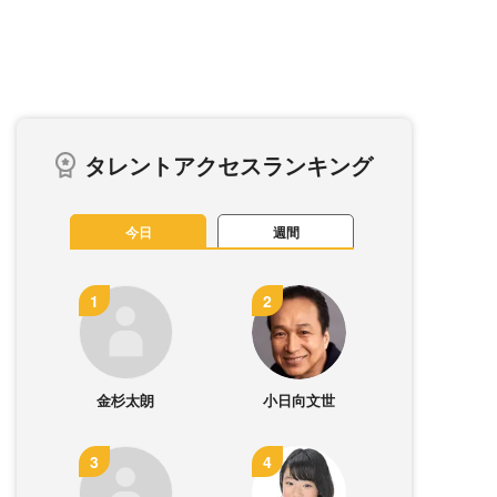
タレントアクセスランキング
今日
週間
金杉太朗
小日向文世