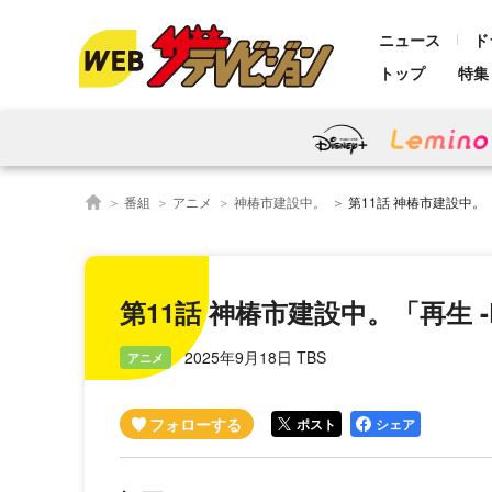
ニュース
ド
トップ
特集
番組
アニメ
神椿市建設中。
第11話 神椿市建設中。「再生
第11話 神椿市建設中。「再生 -Reg
2025年9月18日 TBS
アニメ
ポスト
シェア