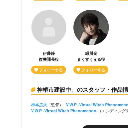
伊藤静
緑川光
復興課長役
まくすうぇる役
神椿市建設中。のスタッフ・作品
柿本広大
（監督）
V.W.P -Virtual Witch Phenomen
V.W.P -Virtual Witch Phenomenon-
（エンディング