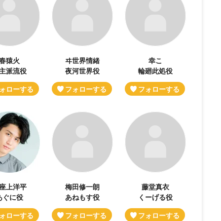
春猿火
ヰ世界情緒
幸こ
主派流役
夜河世界役
輪廻此処役
座上洋平
梅田修一朗
藤堂真衣
あぐに役
あねもす役
くーげる役