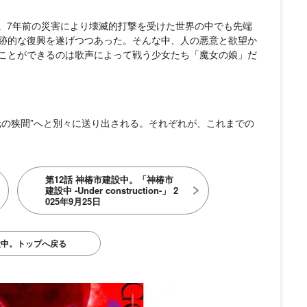
メ。7年前の災害により壊滅的打撃を受けた世界の中でも先端
跡的な復興を遂げつつあった。そんな中、人の悪意と欲望か
ことができるのは歌声によって戦う少女たち「魔女の娘」だ
元の狭間”へと別々に送り出される。それぞれが、これまでの
第12話 神椿市建設中。「神椿市
建設中 -Under construction-」 2
025年9月25日
設中。トップへ戻る