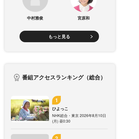
中村雅俊
宮原和
もっと見る
番組アクセスランキング（総合）
ひよっこ
NHK総合・東京 2026年8月10日
(月) 昼0:30