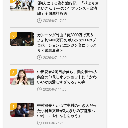
優4人による海外旅行記 「花よりお
じいさん シーズン1 フランス・台湾
編」全国無料放送
2026/8/7 17:00
カンニング竹山「俺3000万で買う
よ」約2400万円のポルシェ911のプ
ロポーションとエンジン音にうっと
り＜試乗最高＞
2026/8/7 12:00
中田花奈&岡田紗佳ら、美女雀士4人
集合の仲良しオフショットに「かわ
いいが渋滞しすぎてる」の声
2026/8/7 11:00
中村雅俊とかつて中村の付き人だっ
た小日向文世が2人きりの京都旅へ
中村「にやにやしちゃう」
2026/8/5 12:00