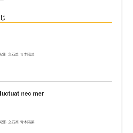
すじ
妃那
立石凛
青木陽菜
uctuat nec mer
妃那
立石凛
青木陽菜