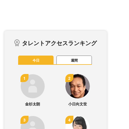
タレントアクセスランキング
今日
週間
金杉太朗
小日向文世