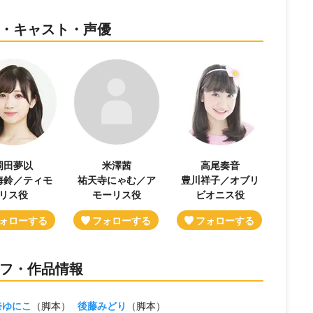
の出演者・キャスト・声優
岡田夢以
米澤茜
高尾奏音
海鈴／ティモ
祐天寺にゃむ／ア
豊川祥子／オブリ
リス役
モーリス役
ビオニス役
スタッフ・作品情報
奈ゆにこ
（脚本）
後藤みどり
（脚本）