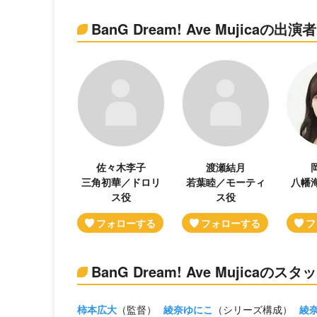
BanG Dream! Ave Mujica
佐々木李子
渡瀬結月
三角初華／ドロリ
若葉睦／モーティ
八幡
ス役
ス役
BanG Dream! Ave Mujicaの
柿本広大
（監督）
綾奈ゆにこ
（シリーズ構成）
綾