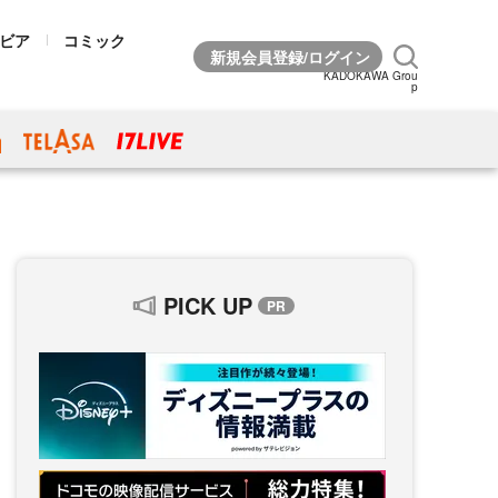
ビア
コミック
KADOKAWA Grou
p
PICK UP