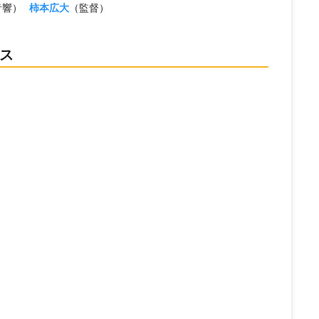
音響）
柿本広大
（監督）
ース