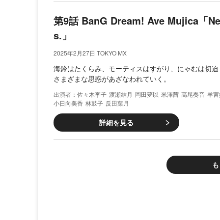
第9話 BanG Dream! Ave Mujica「Ne 
s.」
2025年2月27日 TOKYO MX
海鈴はたくらみ、モーティスはすがり、にゃむは切迫
さまざまな思惑があざなわれていく。
佐々木李子
渡瀬結月
岡田夢以
米澤茜
高尾奏音
羊宮
小日向美香
林鼓子
反田葉月
詳細を見る
も