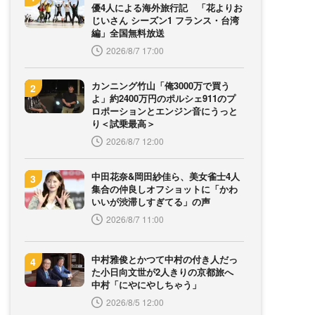
優4人による海外旅行記 「花よりお
じいさん シーズン1 フランス・台湾
編」全国無料放送
2026/8/7 17:00
カンニング竹山「俺3000万で買う
よ」約2400万円のポルシェ911のプ
ロポーションとエンジン音にうっと
り＜試乗最高＞
2026/8/7 12:00
中田花奈&岡田紗佳ら、美女雀士4人
集合の仲良しオフショットに「かわ
いいが渋滞しすぎてる」の声
2026/8/7 11:00
中村雅俊とかつて中村の付き人だっ
た小日向文世が2人きりの京都旅へ
中村「にやにやしちゃう」
2026/8/5 12:00