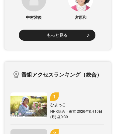
中村雅俊
宮原和
もっと見る
番組アクセスランキング（総合）
ひよっこ
NHK総合・東京 2026年8月10日
(月) 昼0:30