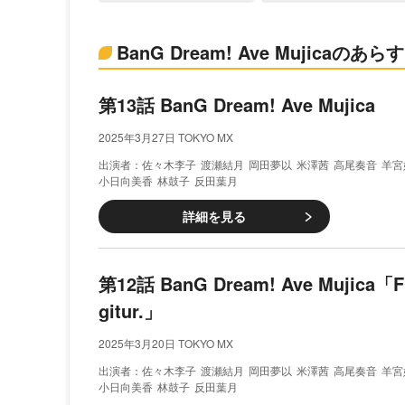
BanG Dream! Ave Mujicaのあら
第13話 BanG Dream! Ave Mujica
2025年3月27日 TOKYO MX
佐々木李子
渡瀬結月
岡田夢以
米澤茜
高尾奏音
羊宮
小日向美香
林鼓子
反田葉月
詳細を見る
第12話 BanG Dream! Ave Mujica「Fl
gitur.」
2025年3月20日 TOKYO MX
佐々木李子
渡瀬結月
岡田夢以
米澤茜
高尾奏音
羊宮
小日向美香
林鼓子
反田葉月