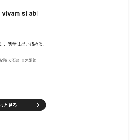
vivam si abi
し、初華は思い詰める。
妃那
立石凛
青木陽菜
っと見る