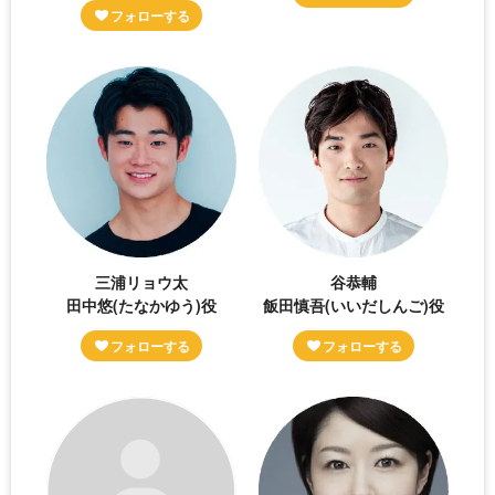
三浦リョウ太
谷恭輔
田中悠(たなかゆう)役
飯田慎吾(いいだしんご)役