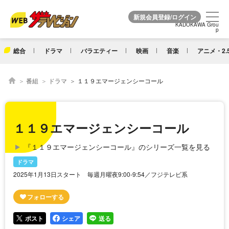
KADOKAWA Grou
KADOKAWA Grou
p
p
総合
ドラマ
バラエティー
映画
音楽
アニメ・2.
番組
ドラマ
１１９エマージェンシーコール
１１９エマージェンシーコール
『１１９エマージェンシーコール』のシリーズ一覧を見る
ドラマ
2025年1月13日スタート 毎週月曜夜9:00-9:54／フジテレビ系
ポスト
シェア
送る