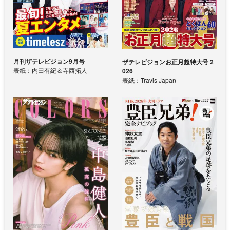
月刊ザテレビジョン9月号
ザテレビジョンお正月超特大号 2
表紙：内田有紀＆寺西拓人
026
表紙：Travis Japan