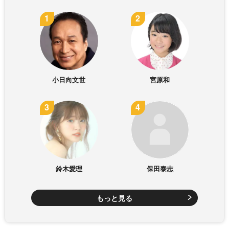
小日向文世
宮原和
鈴木愛理
保田泰志
もっと見る