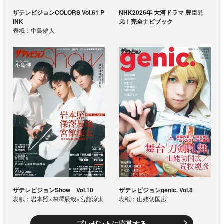
ザテレビジョンCOLORS Vol.61 P
NHK2026年 大河ドラマ 豊臣兄
INK
弟！完全ナビブック
表紙：中島健人
ザテレビジョンShow Vol.10
ザテレビジョンgenic. Vol.8
表紙：岩本照×深澤辰哉×宮舘涼太
表紙：山姥切国広
プレゼントに応募する