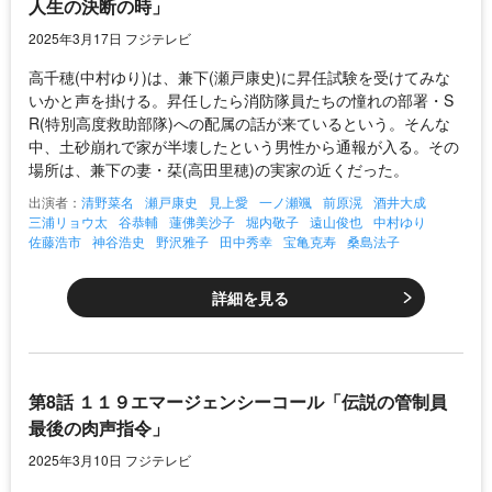
人生の決断の時」
2025年3月17日 フジテレビ
高千穂(中村ゆり)は、兼下(瀬戸康史)に昇任試験を受けてみな
いかと声を掛ける。昇任したら消防隊員たちの憧れの部署・S
R(特別高度救助部隊)への配属の話が来ているという。そんな
中、土砂崩れで家が半壊したという男性から通報が入る。その
場所は、兼下の妻・栞(高田里穂)の実家の近くだった。
出演者：
清野菜名
瀬戸康史
見上愛
一ノ瀬颯
前原滉
酒井大成
三浦リョウ太
谷恭輔
蓮佛美沙子
堀内敬子
遠山俊也
中村ゆり
佐藤浩市
神谷浩史
野沢雅子
田中秀幸
宝亀克寿
桑島法子
詳細を見る
第8話 １１９エマージェンシーコール「伝説の管制員
最後の肉声指令」
2025年3月10日 フジテレビ