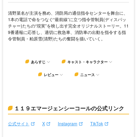
清野菜名が主演を務め、消防局の通信指令センターを舞台に、
1本の電話で命をつなぐ“最前線”に立つ指令管制員(ディスパッ
チャー)たちの“現実”を映し出す完全オリジナルストーリー。11
9番通報に応答し、適切に救急車、消防車の出動を指令する指
令管制員・粕原雪(清野)たちの奮闘を描いていく。
あらすじ
キャスト・キャラクター
レビュー
ニュース
１１９エマージェンシーコールの公式リンク
公式サイト
X
Instagram
TikTok