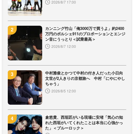
2026/8/7 17:00
カンニング竹山「俺3000万で買うよ」約2400
万円のポルシェ911のプロポーションとエンジ
ン音にうっとり＜試乗最高＞
2026/8/7 12:00
中村雅俊とかつて中村の付き人だった小日向
文世が2人きりの京都旅へ 中村「にやにやし
ちゃう」
2026/8/5 12:00
倉悠貴、西垣匠がいる現場に安堵「気心の知
れた西垣がいてくれたことは本当に心強かっ
た」＜ブルーロック＞