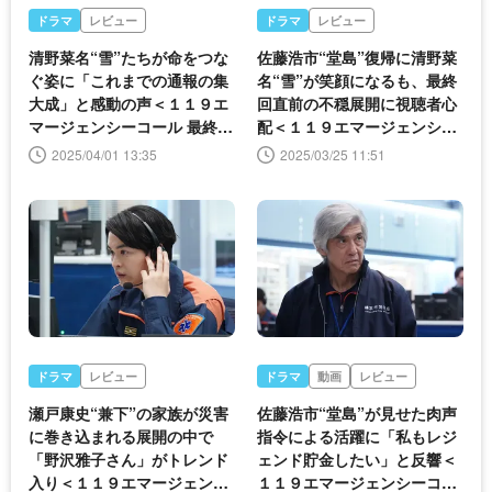
ドラマ
レビュー
ドラマ
レビュー
清野菜名“雪”たちが命をつな
佐藤浩市“堂島”復帰に清野菜
ぐ姿に「これまでの通報の集
名“雪”が笑顔になるも、最終
大成」と感動の声＜１１９エ
回直前の不穏展開に視聴者心
マージェンシーコール 最終回
配＜１１９エマージェンシー
＞
コール＞
2025/04/01 13:35
2025/03/25 11:51
ドラマ
レビュー
ドラマ
動画
レビュー
瀬戸康史“兼下”の家族が災害
佐藤浩市“堂島”が見せた肉声
に巻き込まれる展開の中で
指令による活躍に「私もレジ
「野沢雅子さん」がトレンド
ェンド貯金したい」と反響＜
入り＜１１９エマージェンシ
１１９エマージェンシーコー