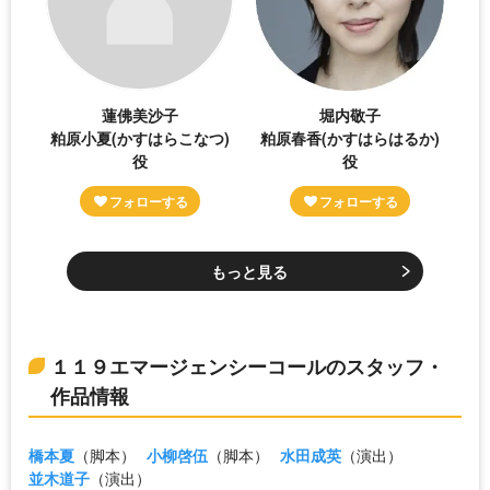
蓮佛美沙子
堀内敬子
粕原小夏(かすはらこなつ)
粕原春香(かすはらはるか)
役
役
もっと見る
１１９エマージェンシーコールのスタッフ・
作品情報
橋本夏
（脚本）
小柳啓伍
（脚本）
水田成英
（演出）
並木道子
（演出）