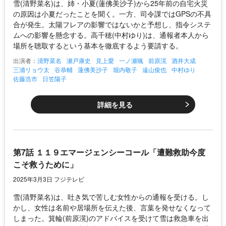
雪(清野菜名)は、姉・小夏(蓮佛美沙子)から25年前の自宅火災
の原因は小夏だったことを聞く。一方、司令課ではGPSの不具
合が発生。太陽フレアの影響ではないかと予想し、指令システ
ムへの影響を懸念する。高千穂(中村ゆり)は、通報者本人から
場所を聴取するという基本を徹底するよう要請する。
出演者：
清野菜名
瀬戸康史
見上愛
一ノ瀬颯
前原滉
酒井大成
三浦リョウ太
谷恭輔
蓮佛美沙子
堀内敬子
遠山俊也
中村ゆり
佐藤浩市
日笠陽子
詳細を見る
第7話 １１９エマージェンシーコール「遭難救助今度
こそ救うために」
2025年3月3日 フジテレビ
雪(清野菜名)は、吐き気で苦しむ女性からの通報を受ける。し
かし、女性は名前や居場所を伝えた後、言葉を発せなくなって
しまった。箕輪(前原滉)のアドバイスを受けて雪は救急車を出