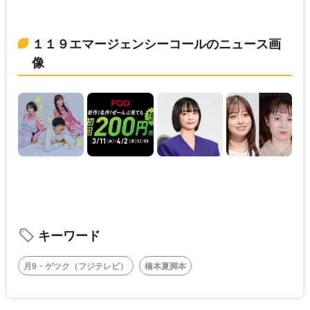
１１９エマージェンシーコールのニュース画
像
キーワード
月9・ゲツク（フジテレビ）
橋本夏脚本