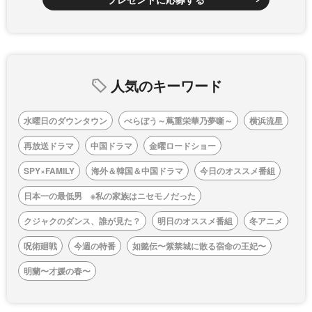
人気のキーワード
水曜日のダウンタウン
べらぼう～蔦重栄華乃夢噺～
横浜流星
再放送ドラマ
中国ドラマ
金曜ロードショー
SPY×FAMILY
海外＆韓国＆中国ドラマ
今日のオススメ番組
日本一の最低男 ※私の家族はニセモノだった
クジャクのダンス、誰が見た？
明日のオススメ番組
冬アニメ
呪術廻戦
今週の特番
如懿伝〜紫禁城に散る宿命の王妃〜
明蘭〜才媛の春〜