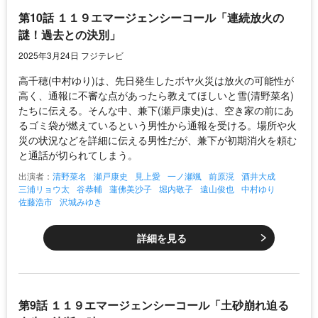
第10話 １１９エマージェンシーコール「連続放火の
謎！過去との決別」
2025年3月24日 フジテレビ
高千穂(中村ゆり)は、先日発生したボヤ火災は放火の可能性が
高く、通報に不審な点があったら教えてほしいと雪(清野菜名)
たちに伝える。そんな中、兼下(瀬戸康史)は、空き家の前にあ
るゴミ袋が燃えているという男性から通報を受ける。場所や火
災の状況などを詳細に伝える男性だが、兼下が初期消火を頼む
と通話が切られてしまう。
出演者：
清野菜名
瀬戸康史
見上愛
一ノ瀬颯
前原滉
酒井大成
三浦リョウ太
谷恭輔
蓮佛美沙子
堀内敬子
遠山俊也
中村ゆり
佐藤浩市
沢城みゆき
詳細を見る
第9話 １１９エマージェンシーコール「土砂崩れ迫る