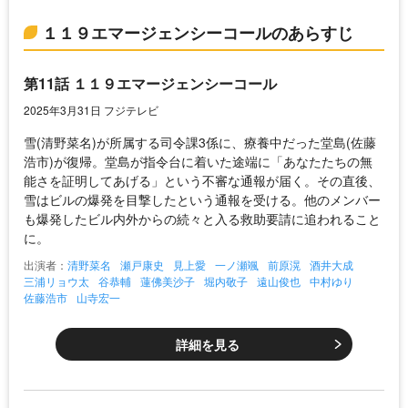
１１９エマージェンシーコールのあらすじ
第11話 １１９エマージェンシーコール
2025年3月31日 フジテレビ
雪(清野菜名)が所属する司令課3係に、療養中だった堂島(佐藤
浩市)が復帰。堂島が指令台に着いた途端に「あなたたちの無
能さを証明してあげる」という不審な通報が届く。その直後、
雪はビルの爆発を目撃したという通報を受ける。他のメンバー
も爆発したビル内外からの続々と入る救助要請に追われること
に。
出演者：
清野菜名
瀬戸康史
見上愛
一ノ瀬颯
前原滉
酒井大成
三浦リョウ太
谷恭輔
蓮佛美沙子
堀内敬子
遠山俊也
中村ゆり
佐藤浩市
山寺宏一
詳細を見る