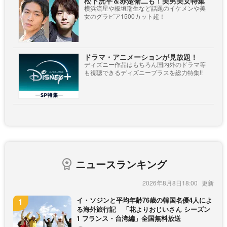
松下洸平＆赤楚衛二も！美男美女特集
横浜流星や板垣瑞生など話題のイケメンや美
女のグラビア1500カット超！
ドラマ・アニメーションが見放題！
ディズニー作品はもちろん国内外のドラマ等
も視聴できるディズニープラスを総力特集!!
ニュースランキング
2026年8月8日18:00
イ・ソジンと平均年齢76歳の韓国名優4人によ
る海外旅行記 「花よりおじいさん シーズン
1 フランス・台湾編」全国無料放送