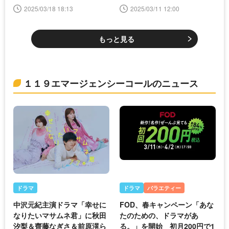
ーコール＞
ル＞
2025/03/18 18:13
2025/03/11 12:00
もっと見る
１１９エマージェンシーコールのニュース
ドラマ
ドラマ
バラエティー
中沢元紀主演ドラマ「幸せに
FOD、春キャンペーン「あな
なりたいマサムネ君」に秋田
たのための、ドラマがあ
汐梨＆齊藤なぎさ＆前原滉ら
る。」を開始 初月200円で1