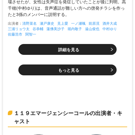
場させたが、女性は失声症を発症していたことが後に判明。高
千穂(中村ゆり)は、音声通話が難しい方への啓発チラシを作っ
たと3係のメンバーに説明する。
出演者：
清野菜名
瀬戸康史
見上愛
一ノ瀬颯
前原滉
酒井大成
三浦リョウ太
谷恭輔
蓮佛美沙子
堀内敬子
遠山俊也
中村ゆり
佐藤浩市
関智一
詳細を見る
もっと見る
１１９エマージェンシーコールの出演者・キ
ャスト