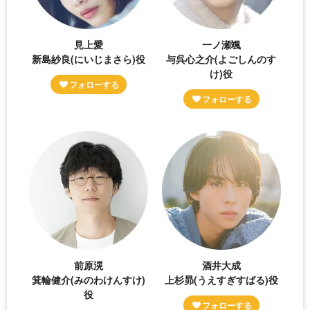
見上愛
一ノ瀬颯
新島紗良(にいじまさら)役
与呉心之介(よごしんのす
け)役
前原滉
酒井大成
箕輪健介(みのわけんすけ)
上杉昴(うえすぎすばる)役
役