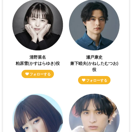
清野菜名
瀬戸康史
粕原雪(かすはらゆき)役
兼下睦夫(かねしたむつお)
役