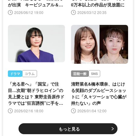
が出演 キービジュアル＆コ
0万本以上の作品が見放題に
メントも解禁
2026/06/12 19:00
2026/03/12 20:35
ドラマ
コラム
芸能一般
SNS
「光る君へ」「国宝」で注
清野菜名&橋本環奈、はじけ
目…次期“朝ドラヒロイン”の
る笑顔のダブルピースショッ
見上愛とは？ 東野圭吾原作ド
トに「久々ツーショで心臓が
ラマでは“狂言誘拐”に手を染
持たない」の声
めるダークヒロインに
2026/02/16 18:00
2026/01/04 12:00
もっと見る