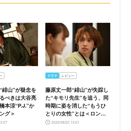
ー
ドラマ
レビュー
“緋山”が疑念を
藤原丈一郎“緋山”が失踪し
るべきは大谷亮
た“キモリ先生”を追う、同
本涼“P.J.”か
時期に姿を消した“もうひ
ング＞
とりの女性”とは＜ロンダ
リング＞
13:27
2025/08/22 15:51