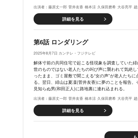
藤原丈一郎
菅井友香
橋本涼
久保田磨希
大谷亮平
趙
詳細を見る
第6話 ロンダリング
2025年8月7日 カンテレ・フジテレビ
解体寸前の共同住宅で起こる怪現象を調査していた緋山
世のものではない老人たちの叫び声に襲われて気絶し
ったまま、ゴミ屋敷で聞こえる“女の声”が老人たちに
る。翌日、緋山は夏凜(菅井友香)に夢のことを報告。
見知らぬ男(和田正人)に路地裏に連れ込まれる。
藤原丈一郎
菅井友香
橋本涼
久保田磨希
大谷亮平
趙
詳細を見る
も