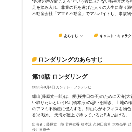
“死者の声が聞こえる”という役に立たない特殊能力を
足を踏み入れ、非業の死を遂げた人々の人生に寄り添
不動産会社「アマミ不動産」でアルバイトし、事故物件
あらすじ
キャスト・キャラク
ロンダリングのあらすじ
第10話 ロンダリング
2025年9月4日 カンテレ・フジテレビ
緋山(藤原丈一郎)は、愛(桜井日奈子)のために天海(
い取りたいというP.J.(橋本涼)の思いを聞き、土地
のアマミ不動産に侵入する。緋山らがオフィスを物色
香)が現れ、天海が屋上で待っているとP.Jに告げる。
藤原丈一郎
菅井友香
橋本涼
久保田磨希
大谷亮平
趙
桜井日奈子