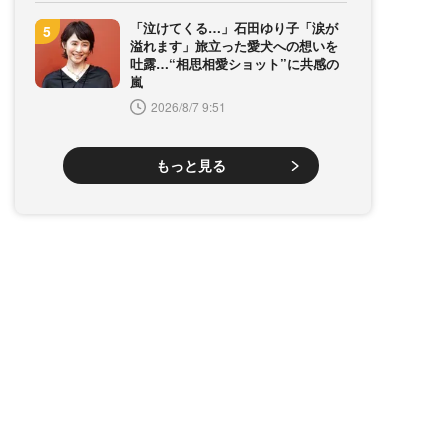
「泣けてくる…」石田ゆり子「涙が
溢れます」旅立った愛犬への想いを
吐露…“相思相愛ショット”に共感の
嵐
2026/8/7 9:51
もっと見る