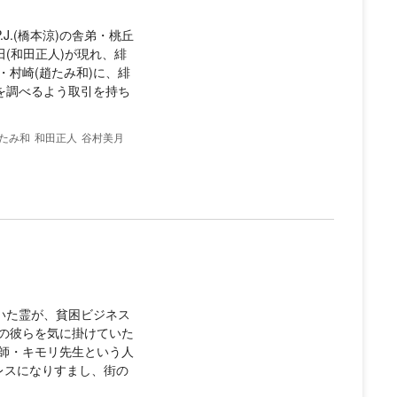
J.(橋本涼)の舎弟・桃丘
(和田正人)が現れ、緋
村崎(趙たみ和)に、緋
を調べるよう取引を持ち
たみ和
和田正人
谷村美月
いた霊が、貧困ビジネス
の彼らを気に掛けていた
師・キモリ先生という人
レスになりすまし、街の