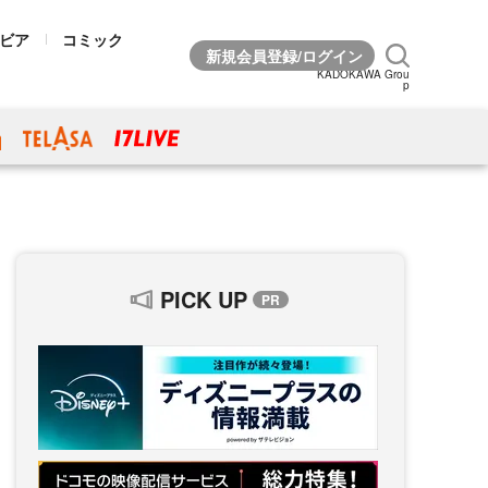
ビア
コミック
KADOKAWA Grou
p
PICK UP