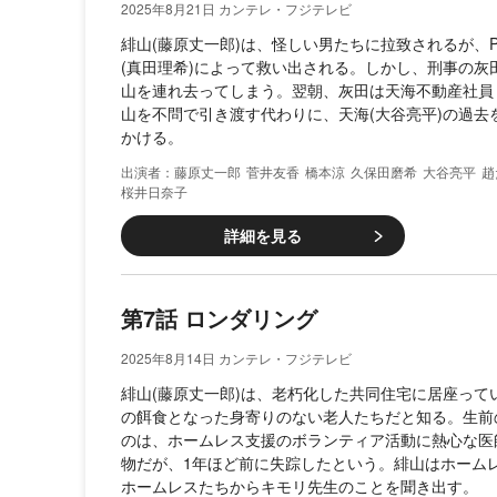
2025年8月21日 カンテレ・フジテレビ
緋山(藤原丈一郎)は、怪しい男たちに拉致されるが、P.
(真田理希)によって救い出される。しかし、刑事の灰田
山を連れ去ってしまう。翌朝、灰田は天海不動産社員・
山を不問で引き渡す代わりに、天海(大谷亮平)の過去
かける。
藤原丈一郎
菅井友香
橋本涼
久保田磨希
大谷亮平
趙
桜井日奈子
詳細を見る
第7話 ロンダリング
2025年8月14日 カンテレ・フジテレビ
緋山(藤原丈一郎)は、老朽化した共同住宅に居座って
の餌食となった身寄りのない老人たちだと知る。生前
のは、ホームレス支援のボランティア活動に熱心な医
物だが、1年ほど前に失踪したという。緋山はホーム
ホームレスたちからキモリ先生のことを聞き出す。