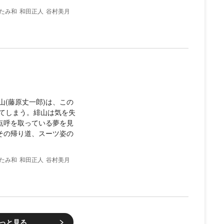
たみ和
和田正人
谷村美月
(藤原丈一郎)は、この
てしまう。緋山は気を失
点呼を取っている夢を見
その帰り道、スーツ姿の
たみ和
和田正人
谷村美月
っと見る