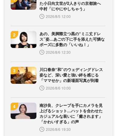
た小日向文世が2人きりの京都旅へ
中村「にやにやしちゃう」
2026/8/5 12:00
あの、美脚際立つ黒の“ミニ丈ドレ
ス”姿…あごの下に手を添えた可憐な
ポーズに多数の「いいね！」
2026/8/6 12:30
川口春奈“和”のウェディングドレス
姿など、深い愛と強い絆を感じる
「ママせか」の新場面写真が到着
2026/8/6 10:00
南沙良、クレープを手にカメラを見
上げるショット…ハットを合わせた
カジュアルな装いに「癒されます」
「かわいすぎる」の声
2026/8/6 19:30