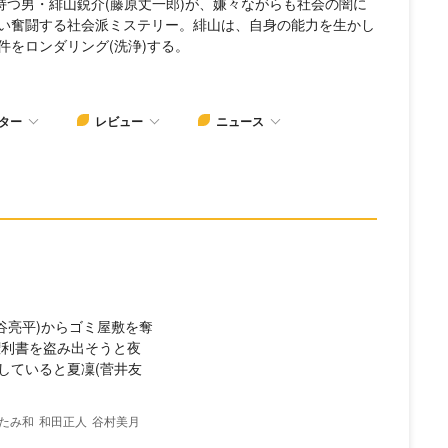
持つ男・緋山鋭介(藤原丈一郎)が、嫌々ながらも社会の闇に
い奮闘する社会派ミステリー。緋山は、自身の能力を生かし
をロンダリング(洗浄)する。
ター
レビュー
ニュース
大谷亮平)からゴミ屋敷を奪
の権利書を盗み出そうと夜
していると夏凜(菅井友
たみ和
和田正人
谷村美月