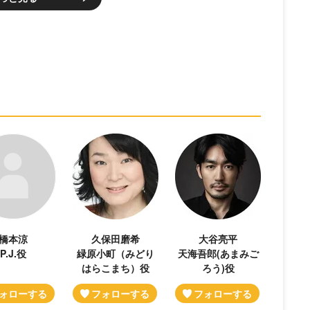
橋本涼
久保田磨希
大谷亮平
P.J.役
緑原小町（みどり
天海吾郎(あまみご
はらこまち）役
ろう)役