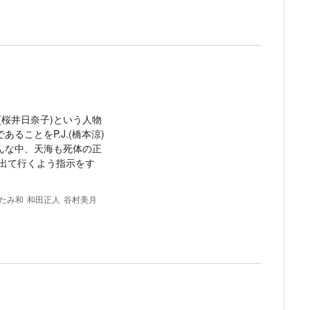
桜井日奈子)という人物
ることをP.J.(橋本涼)
んな中、天海も死体の正
出て行くよう指示をす
たみ和
和田正人
谷村美月