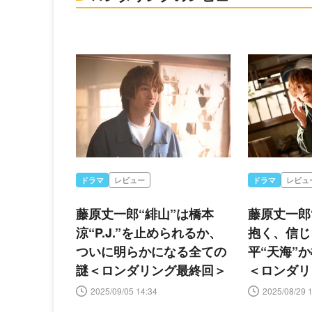
ドラマ
レビュー
ドラマ
レビュ
藤原丈一郎“緋山”は橋本
藤原丈一郎
涼“P.J.”を止められるか、
抱く、信じ
ついに明らかになる全ての
平“天海”か橋
謎＜ロンダリング最終回＞
＜ロンダリ
2025/09/05 14:34
2025/08/29 