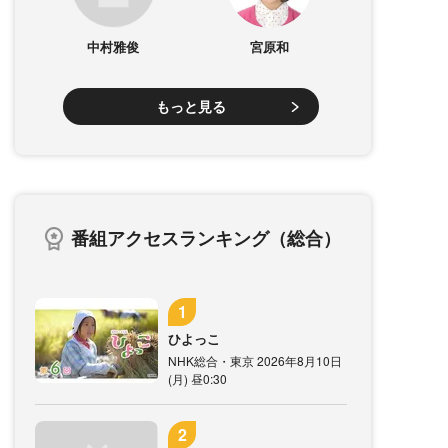
中村雅俊
宮原和
もっと見る
番組アクセスランキング（総合）
ひよっこ
NHK総合・東京 2026年8月10日
(月) 昼0:30