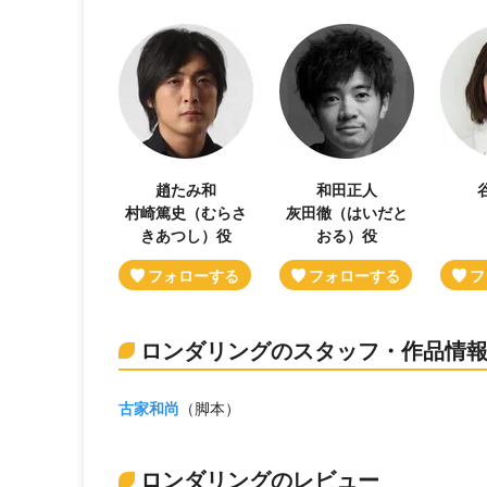
趙たみ和
和田正人
村崎篤史（むらさ
灰田徹（はいだと
きあつし）役
おる）役
ロンダリングのスタッフ・作品情
古家和尚
（脚本）
ロンダリングのレビュー