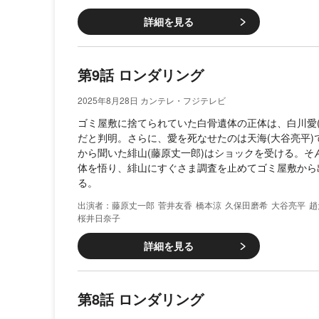
詳細を見る
第9話 ロンダリング
2025年8月28日 カンテレ・フジテレビ
ゴミ屋敷に捨てられていた白骨遺体の正体は、白川愛(
だと判明。さらに、愛を死なせたのは天海(大谷亮平)であ
から聞いた緋山(藤原丈一郎)はショックを受ける。そ
体を悟り、緋山にすぐさま調査を止めてゴミ屋敷から
る。
藤原丈一郎
菅井友香
橋本涼
久保田磨希
大谷亮平
趙
桜井日奈子
詳細を見る
第8話 ロンダリング