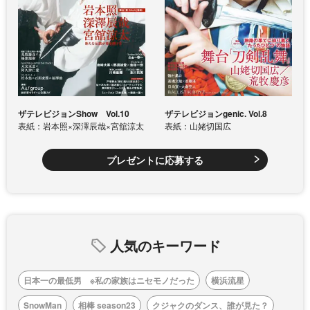
ザテレビジョンShow Vol.10
ザテレビジョンgenic. Vol.8
表紙：岩本照×深澤辰哉×宮舘涼太
表紙：山姥切国広
プレゼントに応募する
人気のキーワード
日本一の最低男 ※私の家族はニセモノだった
横浜流星
SnowMan
相棒 season23
クジャクのダンス、誰が見た？