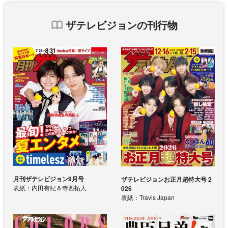
ザテレビジョンの刊行物
月刊ザテレビジョン9月号
ザテレビジョンお正月超特大号 2
表紙：内田有紀＆寺西拓人
026
表紙：Travis Japan