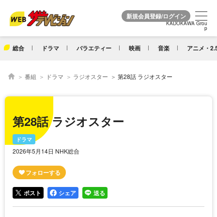
KADOKAWA Grou
KADOKAWA Grou
p
p
総合
ドラマ
バラエティー
映画
音楽
アニメ・2.
番組
ドラマ
ラジオスター
第28話 ラジオスター
第28話 ラジオスター
ドラマ
2026年5月14日 NHK総合
ポスト
シェア
送る