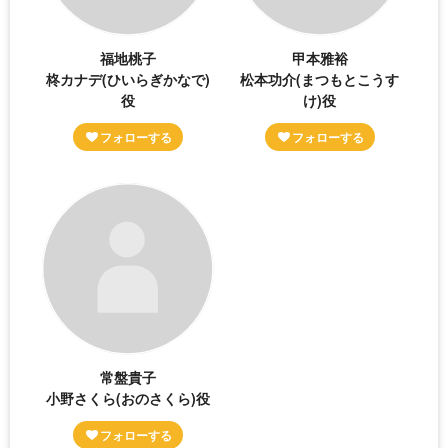
福地桃子
甲本雅裕
柊カナデ(ひいらぎかなで)
松本功介(まつもとこうす
役
け)役
常盤貴子
小野さくら(おのさくら)役