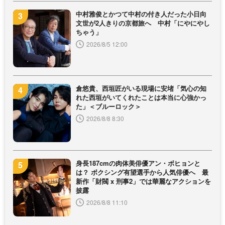
中村雅俊とかつて中村の付き人だった小日向
文世が2人きりの京都旅へ 中村「にやにやし
ちゃう」
2026/8/5 12:00
倉悠貴、西垣匠がいる現場に安堵「気心の知
れた西垣がいてくれたことは本当に心強かっ
た」＜ブルーロック＞
2026/8/8 8:30
身長187cmの肉体美俳優アン・ボヒョンと
は？ ボクシング有望選手から人気俳優へ 最
新作「財閥 x 刑事2」では華麗なアクションを
披露
2026/8/8 11:10