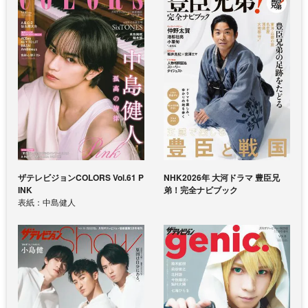
ザテレビジョンCOLORS Vol.61 P
NHK2026年 大河ドラマ 豊臣兄
INK
弟！完全ナビブック
表紙：中島健人