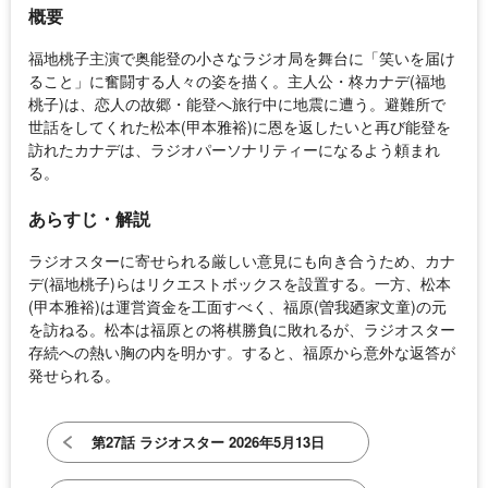
概要
福地桃子主演で奥能登の小さなラジオ局を舞台に「笑いを届け
ること」に奮闘する人々の姿を描く。主人公・柊カナデ(福地
桃子)は、恋人の故郷・能登へ旅行中に地震に遭う。避難所で
世話をしてくれた松本(甲本雅裕)に恩を返したいと再び能登を
訪れたカナデは、ラジオパーソナリティーになるよう頼まれ
る。
あらすじ・解説
ラジオスターに寄せられる厳しい意見にも向き合うため、カナ
デ(福地桃子)らはリクエストボックスを設置する。一方、松本
(甲本雅裕)は運営資金を工面すべく、福原(曽我廼家文童)の元
を訪ねる。松本は福原との将棋勝負に敗れるが、ラジオスター
存続への熱い胸の内を明かす。すると、福原から意外な返答が
発せられる。
第27話 ラジオスター 2026年5月13日