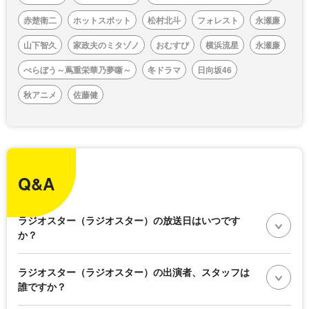
赤楚衛二
ホットスポット
松村北斗
フォレスト
永瀬廉
山下智久
家政夫のミタゾノ
おむすび
横浜流星
永瀬廉
べらぼう～蔦重栄華乃夢噺～
冬ドラマ
日向坂46
秋アニメ
佐藤健
Q&A
ラジオスター（ラジオスター）の放送日はいつです
か？
ラジオスター（ラジオスター）の出演者、スタッフは
誰ですか？