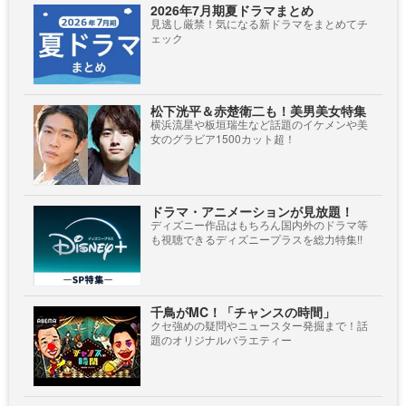
2026年7月期夏ドラマまとめ
見逃し厳禁！気になる新ドラマをまとめてチ
ェック
松下洸平＆赤楚衛二も！美男美女特集
横浜流星や板垣瑞生など話題のイケメンや美
女のグラビア1500カット超！
ドラマ・アニメーションが見放題！
ディズニー作品はもちろん国内外のドラマ等
も視聴できるディズニープラスを総力特集!!
千鳥がMC！「チャンスの時間」
クセ強めの疑問やニュースター発掘まで！話
題のオリジナルバラエティー