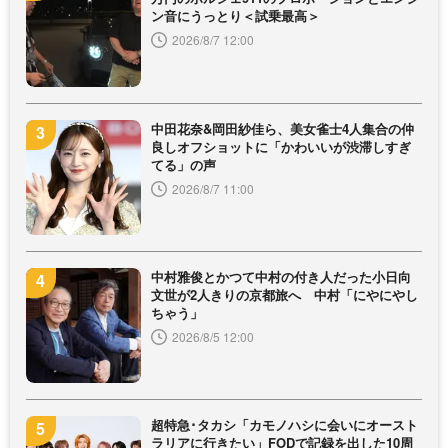
ン音にうっとり＜試乗最高＞
2026/8/7 12:00
中田花奈&岡田紗佳ら、美女雀士4人集合の仲
良しオフショットに「かわいいが渋滞しすぎ
てる」の声
2026/8/7 11:00
中村雅俊とかつて中村の付き人だった小日向
文世が2人きりの京都旅へ 中村「にやにやし
ちゃう」
2026/8/5 12:00
超特急･タカシ「カモノハシに会いにオースト
ラリアに行きたい」FODで記録を出した10周