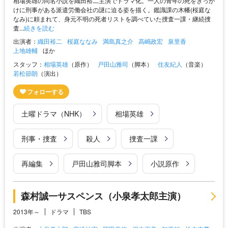
相場英雄の同名小説を織田裕二主演でドラマ化。一人の青年の死をきっか
けに刑事がある派遣労働会社の謎に迫る姿を描く。鑑識課の木幡(桜庭な
なみ)に頼まれて、身元不明の死者リストを調べていた捜査一課・継続捜
査...
続きを読む
出演者：
織田裕二
桜庭ななみ
満島真之介
高嶋政宏
泉里香
上地雄輔
ほか
スタッフ：
相場英雄
（原作）
戸田山雅司
（脚本）
住友紀人
（音楽）
若松節朗
（演出）
土曜ドラマ（NHK）
相場英雄
刑事・捜査
殺人
捜査一課
再編集
戸田山雅司脚本
小説原作
森村誠一サスペンス（小泉孝太郎主演）
2013年～
ドラマ
TBS