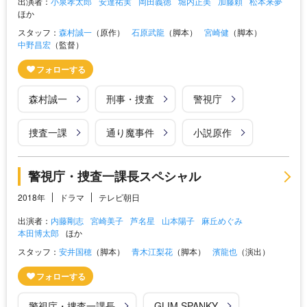
出演者：
小泉孝太郎
安達祐実
岡田義徳
堀内正美
加藤頼
松本来夢
ほか
スタッフ：
森村誠一
（原作）
石原武龍
（脚本）
宮崎健
（脚本）
中野昌宏
（監督）
森村誠一
刑事・捜査
警視庁
捜査一課
通り魔事件
小説原作
警視庁・捜査一課長スペシャル
2018年
ドラマ
テレビ朝日
出演者：
内藤剛志
宮崎美子
芦名星
山本陽子
麻丘めぐみ
本田博太郎
ほか
スタッフ：
安井国穂
（脚本）
青木江梨花
（脚本）
濱龍也
（演出）
警視庁・捜査一課長
GLIM SPANKY