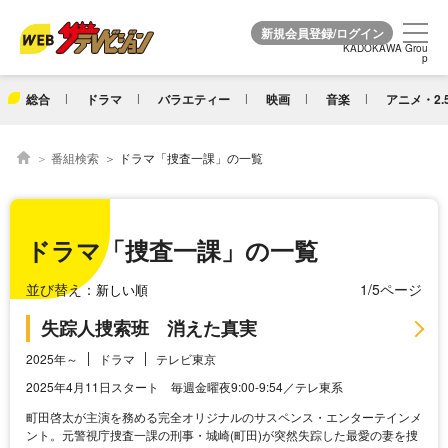
KADOKAWA Grou
KADOKAWA Grou
p
p
総合
ドラマ
バラエティー
映画
音楽
アニメ・2.
番組検索
ドラマ「捜査一課」の一覧
ドラマ「捜査一課」の一覧
並び替え：
1/5ページ
失踪人捜索班 消えた真実
2025年～
ドラマ
テレビ東京
2025年4月11日スタート 毎週金曜夜9:00-9:54／テレ東系
町田啓太が主演を務める完全オリジナルのサスペンス・エンターテインメ
ント。元警視庁捜査一課の刑事・城崎(町田)が突然失踪した最愛の妻を捜