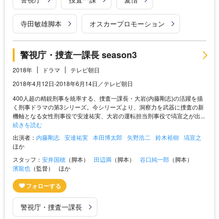
寺田敏雄脚本
オスカープロモーション
警視庁・捜査一課長 season3
2018年
ドラマ
テレビ朝日
2018年4月12日‐2018年6月14日／テレビ朝日
400人超の精鋭刑事を統率する、捜査一課長・大岩(内藤剛志)の活躍を描
く刑事ドラマの第3シリーズ。今シリーズより、洞察力を武器に捜査の新
機軸となる女性刑事役で安達祐実、大岩の運転担当刑事役で塙宣之が出...
続きを読む
出演者：
内藤剛志
安達祐実
本田博太郎
矢野浩二
鈴木裕樹
塙宣之
ほか
スタッフ：
安井国穂
（脚本）
田辺満
（脚本）
谷口純一郎
（脚本）
濱龍也
（監督）
ほか
警視庁・捜査一課長