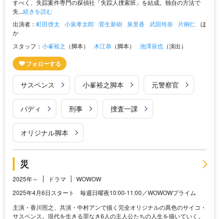
すべく、失踪案件専門の探偵社「失踪人捜索班」を結成。独自の方法で
失...
続きを読む
出演者：
町田啓太
小泉孝太郎
菅生新樹
泉里香
武田玲奈
片桐仁
ほ
か
スタッフ：
小峯裕之
（脚本）
木江恭
（脚本）
池澤辰也
（演出）
サスペンス
小峯裕之脚本
元警察官
バディ
刑事
捜査一課
オリジナル脚本
災
2025年～
ドラマ
WOWOW
2025年4月6日スタート 毎週日曜夜10:00-11:00／WOWOWプライム
主演・香川照之、共演・中村アンで描く完全オリジナルの異色のサイコ・
サスペンス。現代を生きる罪なき6人の主人公たちの人生を描いていく。