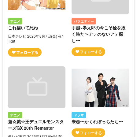
アニメ
バラエティー
これ描いて死ね
手越×孝太郎の今こそ栓を抜
く時だ〜アテのないアテ探
日本テレビ 2026年8月7日(金) 夜1
し〜
1:35
アニメ
ドラマ
遊☆戯☆王デュエルモンスタ
未恋〜かくれぼっちたち〜
ーズGX 20th Remaster
テレビ東京 2026年8月7日(金) 深