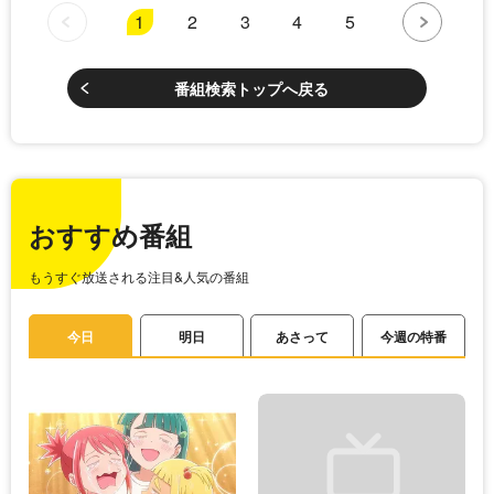
1
2
3
4
5
番組検索トップへ戻る
おすすめ番組
もうすぐ放送される注目&人気の番組
今日
明日
あさって
今週の特番