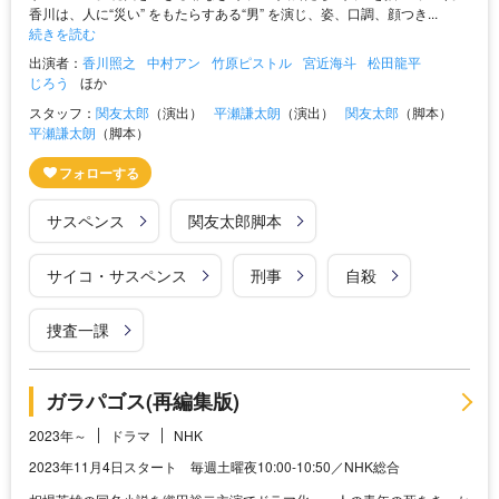
香川は、人に“災い” をもたらすある“男” を演じ、姿、口調、顔つき...
続きを読む
出演者：
香川照之
中村アン
竹原ピストル
宮近海斗
松田龍平
じろう
ほか
スタッフ：
関友太郎
（演出）
平瀬謙太朗
（演出）
関友太郎
（脚本）
平瀬謙太朗
（脚本）
サスペンス
関友太郎脚本
サイコ・サスペンス
刑事
自殺
捜査一課
ガラパゴス(再編集版)
2023年～
ドラマ
NHK
2023年11月4日スタート 毎週土曜夜10:00-10:50／NHK総合