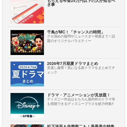
もらえる年金25万円以下の人が知るべ
き事
千鳥がMC！「チャンスの時間」
クセ強めの疑問やニュースター発掘まで！話
題のオリジナルバラエティー
2026年7月期夏ドラマまとめ
見逃し厳禁！気になる新ドラマをまとめてチ
ェック
ドラマ・アニメーションが見放題！
ディズニー作品はもちろん国内外のドラマ等
も視聴できるディズニープラスを総力特集!!
松下洸平＆赤楚衛二も！美男美女特集