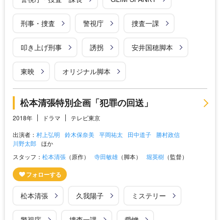
刑事・捜査
警視庁
捜査一課
叩き上げ刑事
誘拐
安井国穂脚本
東映
オリジナル脚本
松本清張特別企画「犯罪の回送」
2018年
ドラマ
テレビ東京
出演者：
村上弘明
鈴木保奈美
平岡祐太
田中道子
勝村政信
川野太郎
ほか
スタッフ：
松本清張
（原作）
寺田敏雄
（脚本）
堀英樹
（監督）
松本清張
久我陽子
ミステリー
警視庁
捜査一課
愛憎