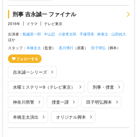
刑事 吉永誠一 ファイナル
2016年
ドラマ
テレビ東京
出演者：
船越英一郎
中山忍
小泉孝太郎
手塚理美
林泰文
山田純大
ほか
スタッフ：
本橋圭太
（監督）
黒川博行
（原案）
田子明弘
（脚本）
吉永誠一シリーズ
水曜ミステリー9（テレビ東京）
刑事・捜査
神奈川県警
捜査一課
田子明弘脚本
本橋圭太演出
オリジナル脚本