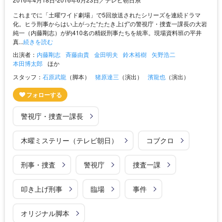
これまでに「土曜ワイド劇場」で5回放送されたシリーズを連続ドラマ
化。ヒラ刑事からはい上がった“たたき上げ”の警視庁・捜査一課長の大岩
純一（内藤剛志）が約410名の精鋭刑事たちを統率。現場資料班の平井
真...
続きを読む
出演者：
内藤剛志
斉藤由貴
金田明夫
鈴木裕樹
矢野浩二
本田博太郎
ほか
スタッフ：
石原武龍
（脚本）
猪原達三
（演出）
濱龍也
（演出）
警視庁・捜査一課長
木曜ミステリー（テレビ朝日）
コブクロ
刑事・捜査
警視庁
捜査一課
叩き上げ刑事
臨場
事件
オリジナル脚本