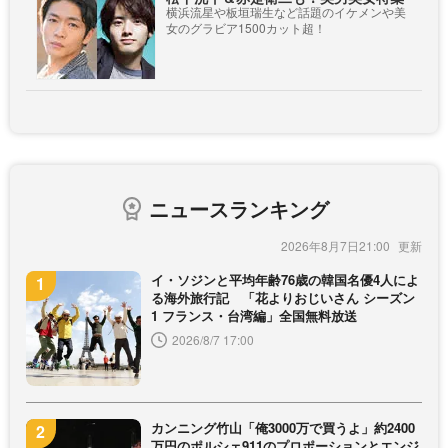
横浜流星や板垣瑞生など話題のイケメンや美
女のグラビア1500カット超！
ニュースランキング
2026年8月7日21:00
イ・ソジンと平均年齢76歳の韓国名優4人によ
る海外旅行記 「花よりおじいさん シーズン
1 フランス・台湾編」全国無料放送
2026/8/7 17:00
カンニング竹山「俺3000万で買うよ」約2400
万円のポルシェ911のプロポーションとエンジ