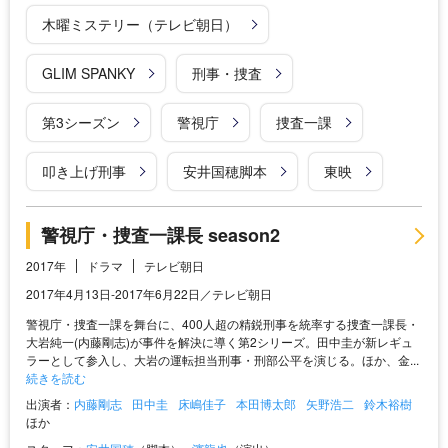
木曜ミステリー（テレビ朝日）
GLIM SPANKY
刑事・捜査
第3シーズン
警視庁
捜査一課
叩き上げ刑事
安井国穂脚本
東映
警視庁・捜査一課長 season2
2017年
ドラマ
テレビ朝日
2017年4月13日‐2017年6月22日／テレビ朝日
警視庁・捜査一課を舞台に、400人超の精鋭刑事を統率する捜査一課長・
大岩純一(内藤剛志)が事件を解決に導く第2シリーズ。田中圭が新レギュ
ラーとして参入し、大岩の運転担当刑事・刑部公平を演じる。ほか、金...
続きを読む
出演者：
内藤剛志
田中圭
床嶋佳子
本田博太郎
矢野浩二
鈴木裕樹
ほか