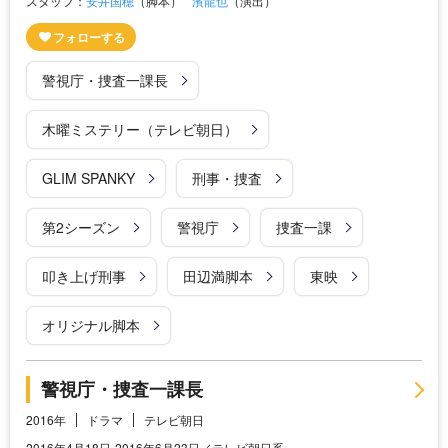
スタッフ：
安井国穂
（脚本）
濱龍也
（演出）
警視庁・捜査一課長
木曜ミステリー（テレビ朝日）
GLIM SPANKY
刑事・捜査
第2シーズン
警視庁
捜査一課
叩き上げ刑事
田辺満脚本
東映
オリジナル脚本
警視庁・捜査一課長
2016年
ドラマ
テレビ朝日
2016年4月18日‐2016年6月23日／テレビ朝日系